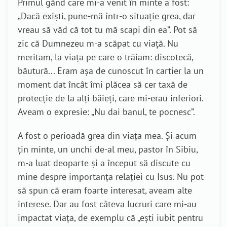
Primul gând care mi-a venit în minte a fost:
„Dacă exiști, pune-mă într-o situație grea, dar
vreau să văd că tot tu mă scapi din ea”. Pot să
zic că Dumnezeu m-a scăpat cu viață. Nu
meritam, la viața pe care o trăiam: discotecă,
băutură... Eram așa de cunoscut în cartier la un
moment dat încât îmi plăcea să cer taxă de
protecție de la alți băieți, care mi-erau inferiori.
Aveam o expresie: „Nu dai banul, te pocnesc”.
A fost o perioadă grea din viața mea. Și acum
țin minte, un unchi de-al meu, pastor în Sibiu,
m-a luat deoparte și a început să discute cu
mine despre importanța relației cu Isus. Nu pot
să spun că eram foarte interesat, aveam alte
interese. Dar au fost câteva lucruri care mi-au
impactat viața, de exemplu că „ești iubit pentru