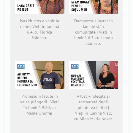
Isus Hristos a venit la
Dumnezeu a lucrat în
mine | Vieți în lumină
familie și în
6.4, cu Florica
comunitate | Vieți în
Stănescu
lumină 6.3, cu Lenuța
Stănescu
Promisiuni făcute în
A fost vindecată și
valea plângerii | Vieți
restaurată după
în lumină 9.10, cu
pierderea fetiței |
Vasile Onofrei
Vieți în lumină 9.12,
cu Alina-Maria Novac