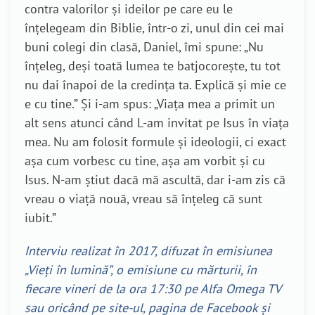
contra valorilor și ideilor pe care eu le
înțelegeam din Biblie, într-o zi, unul din cei mai
buni colegi din clasă, Daniel, îmi spune: „Nu
înțeleg, deși toată lumea te batjocorește, tu tot
nu dai înapoi de la credința ta. Explică și mie ce
e cu tine.” Și i-am spus: „Viața mea a primit un
alt sens atunci când L-am invitat pe Isus în viața
mea. Nu am folosit formule și ideologii, ci exact
așa cum vorbesc cu tine, așa am vorbit și cu
Isus. N-am știut dacă mă ascultă, dar i-am zis că
vreau o viață nouă, vreau să înțeleg că sunt
iubit.”
Interviu realizat în 2017, difuzat în emisiunea
„Vieți în lumină”, o emisiune cu mărturii, în
fiecare vineri de la ora 17:30 pe Alfa Omega TV
sau oricând pe site-ul, pagina de Facebook și