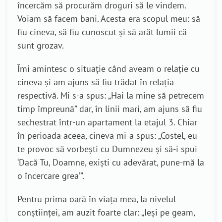
încercăm să procurăm droguri să le vindem.
Voiam să facem bani. Acesta era scopul meu: să
fiu cineva, să fiu cunoscut și să arăt lumii că
sunt grozav.
Îmi amintesc o situație când aveam o relație cu
cineva și am ajuns să fiu trădat în relația
respectivă. Mi s-a spus: „Hai la mine să petrecem
timp împreună” dar, în linii mari, am ajuns să fiu
sechestrat într-un apartament la etajul 3. Chiar
în perioada aceea, cineva mi-a spus: „Costel, eu
te provoc să vorbești cu Dumnezeu și să-i spui
‘Dacă Tu, Doamne, exiști cu adevărat, pune-mă la
o încercare grea’”.
Pentru prima oară în viața mea, la nivelul
conștiinței, am auzit foarte clar: „Ieși pe geam,