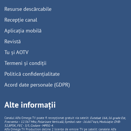
Resurse descărcabile
Recepție canal
Aplicația mobilă
Revistă
Tu și AOTV
Termeni și condiții
Politică confidențialitate
Acord date personale (GDPR)
Alte informații
Canalul Alfa Omega TV poate fi recepționat gratuit via satelit:
Eutelsat 16A, 16 grade Est,
Frecventa – 12.567 Mhz, Polarizare
Vertica
lă, Symbol rate - 16.667 ks/s, Modulație: DVB-
S2,8PSK, FEC - 3/5, Codare - MPEG-4
.
Alfa Omega TV Production deține 2 licențe de emisie TV pe satelit: canalele Alfa