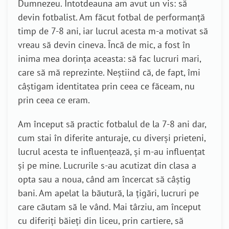
Dumnezeu. Întotdeauna am avut un vis: să
devin fotbalist. Am făcut fotbal de performanță
timp de 7-8 ani, iar lucrul acesta m-a motivat să
vreau să devin cineva. Încă de mic, a fost în
inima mea dorința aceasta: să fac lucruri mari,
care să mă reprezinte. Neștiind că, de fapt, îmi
câștigam identitatea prin ceea ce făceam, nu
prin ceea ce eram.
Am început să practic fotbalul de la 7-8 ani dar,
cum stai în diferite anturaje, cu diverși prieteni,
lucrul acesta te influențează, și m-au influențat
și pe mine. Lucrurile s-au acutizat din clasa a
opta sau a noua, când am încercat să câștig
bani. Am apelat la băutură, la țigări, lucruri pe
care căutam să le vând. Mai târziu, am început
cu diferiți băieți din liceu, prin cartiere, să