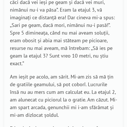
căci dacă vei ieși pe geam și dacă vei muri,
nimănui nu-i va păsa”. Eram la etajul 3, vă
imaginați ce distanță era! Dar cineva mi-a spus:
„Sari pe geam, dacă mori, nimănui nu-i pasă!”.
Spre 5 dimineața, când nu mai aveam soluții,
eram obosit și abia mai stăteam pe picioare,
resurse nu mai aveam, mă întrebam: „Să ies pe
geam la etajul 3? Sunt vreo 10 metri, nu știu
exact.”
Am ieșit pe acolo, am sărit. Mi-am zis să mă țin
de gratiile geamului, să pot coborî. Lucrurile
însă nu au mers cum am calculat eu. La etajul 2,
am alunecat cu piciorul la o gratie. Am căzut. Mi-
am spart arcada, genunchii mi i-am sfărâmat și
mi-am dizlocat șoldul.