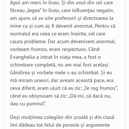
Apoi am mers în liceu. Și din unul din cei care
făceau „legea” în liceu, care influențau negativ,
am ajuns să se uite profesorii și directoarea la
mine ca și cum aș fi devenit anormal. Pentru că
normalul era ceea ce eram înainte, cel care
cauza probleme. Dar acum devenisem anormal,
vorbeam frumos, eram respectuos. Când
Evanghelia a intrat în viața mea, a fost o
schimbare completă, nu am mai fost același.
Gândirea și vorbele mele s-au schimbat. Și eu
mă miram uneori, dar aveam această pace, era
ceva diferit, eram uluit că eu zic: „Te rog frumos”,
când eu obișnuiam să zic: „Dă-mi, că dacă nu,
dau cu pumnul”.
Deși mulțimea colegilor din școală și din clasă
îmi dădeau tot felul de porecle și argumente