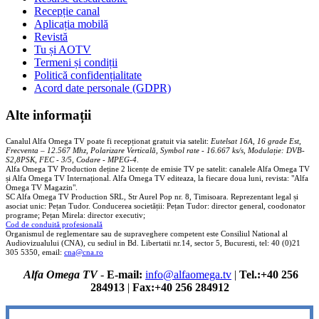
Recepție canal
Aplicația mobilă
Revistă
Tu și AOTV
Termeni și condiții
Politică confidențialitate
Acord date personale (GDPR)
Alte informații
Canalul Alfa Omega TV poate fi recepționat gratuit via satelit:
Eutelsat 16A, 16 grade Est,
Frecventa – 12.567 Mhz, Polarizare
Vertica
lă, Symbol rate - 16.667 ks/s, Modulație: DVB-
S2,8PSK, FEC - 3/5, Codare - MPEG-4
.
Alfa Omega TV Production deține 2 licențe de emisie TV pe satelit: canalele Alfa Omega TV
și Alfa Omega TV Internațional. Alfa Omega TV editeaza, la fiecare doua luni, revista: "Alfa
Omega TV Magazin".
SC Alfa Omega TV Production SRL, Str Aurel Pop nr. 8, Timisoara. Reprezentant legal și
asociat unic: Pețan Tudor. Conducerea societății: Pețan Tudor: director general, coodonator
programe; Pețan Mirela: director executiv;
Cod de conduită profesională
Organismul de reglementare sau de supraveghere competent este Consiliul National al
Audiovizualului (CNA), cu sediul in Bd. Libertatii nr.14, sector 5, Bucuresti, tel: 40 (0)21
305 5350, email:
cna@cna.ro
Alfa Omega TV
-
E-mail:
info@alfaomega.tv
|
Tel.:+40 256
284913
|
Fax:+40 256 284912