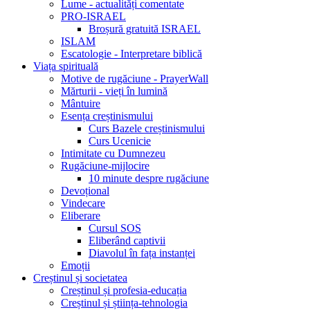
Lume - actualități comentate
PRO-ISRAEL
Broșură gratuită ISRAEL
ISLAM
Escatologie - Interpretare biblică
Viața spirituală
Motive de rugăciune - PrayerWall
Mărturii - vieți în lumină
Mântuire
Esența creștinismului
Curs Bazele creștinismului
Curs Ucenicie
Intimitate cu Dumnezeu
Rugăciune-mijlocire
10 minute despre rugăciune
Devoțional
Vindecare
Eliberare
Cursul SOS
Eliberând captivii
Diavolul în fața instanței
Emoții
Creștinul și societatea
Creștinul și profesia-educația
Creștinul și știința-tehnologia