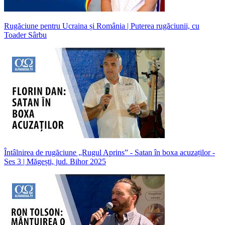
Rugăciune pentru Ucraina și România | Puterea rugăciunii, cu
Toader Sârbu
Întâlnirea de rugăciune „Rugul Aprins” - Satan în boxa acuzaților -
Ses 3 | Măgești, jud. Bihor 2025