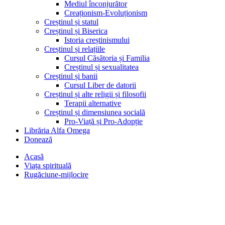
Mediul înconjurător
Creaționism-Evoluționism
Creștinul și statul
Creștinul și Biserica
Istoria creștinismului
Creștinul și relațiile
Cursul Căsătoria și Familia
Creștinul și sexualitatea
Creștinul și banii
Cursul Liber de datorii
Creștinul și alte religii și filosofii
Terapii alternative
Creștinul și dimensiunea socială
Pro-Viață și Pro-Adopție
Librăria Alfa Omega
Donează
Acasă
Viața spirituală
Rugăciune-mijlocire