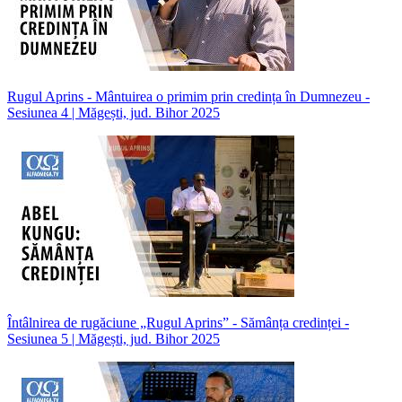
Rugul Aprins - Mântuirea o primim prin credința în Dumnezeu -
Sesiunea 4 | Măgești, jud. Bihor 2025
Întâlnirea de rugăciune „Rugul Aprins” - Sămânța credinței -
Sesiunea 5 | Măgești, jud. Bihor 2025