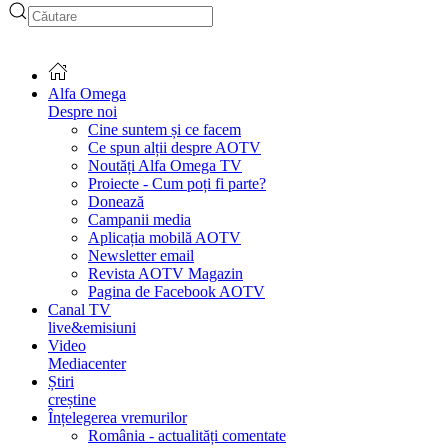
Alfa Omega
Despre noi
Cine suntem și ce facem
Ce spun alții despre AOTV
Noutăți Alfa Omega TV
Proiecte - Cum poți fi parte?
Donează
Campanii media
Aplicația mobilă AOTV
Newsletter email
Revista AOTV Magazin
Pagina de Facebook AOTV
Canal TV
live&emisiuni
Video
Mediacenter
Știri
creștine
Înțelegerea vremurilor
România - actualități comentate