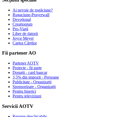
Ai nevoie de rugăciune?
Rugaciune-Prayerwall
Devoțional
Creaționism
Pro-Viață
Liber de datorii
Joyce Meyer
Cartea Cărților
Fii partener AO
Partener AOTV
Proiecte - fii parte
Donații - card bancar
3,5% din impozit - Persoane
Publicitate - Organizații
Sponsorizare - Organizații
Pentru biserici
Pentru televiziuni
Servicii AOTV
Resurse descărcabile