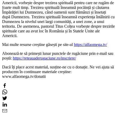
Americii, vorbește despre trezirea spirituală pentru care ne rugăm de
foarte mult timp. Trezirea spirituală înseamnă pocăință și căutarea
Împărăției lui Dumnezeu, când oamenii sunt flămânzi și însetați
după Dumnezeu. Trezirea spirituală înseamnă experiența întâlnirii cu
Dumnezeu la nivelul unei largi comunități, a unei zone, a unui
teritoriu. De asemenea, pastorul Titus Colțea vorbește despre trezirile
spirituale care au avut loc în România și în Statele Unite ale
Americii.
Mai multe resurse creștine găsești pe site-ul
https://alfaomega.tv/
Abonează-te să primești lunar punctele de rugăciune prin e-mail sau
poștă:
https://reteauaderugaciune.ro/inscriere/
Dacă îți place acest material, susține-ne cu o donație. Ne vei ajuta să
producem în continuare materiale creștine:
www.alfaomega.tv/donatii