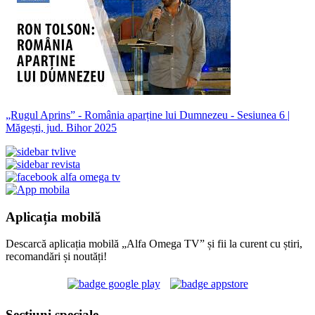
„Rugul Aprins” - România aparține lui Dumnezeu - Sesiunea 6 |
Măgești, jud. Bihor 2025
Aplicația mobilă
Descarcă aplicația mobilă „Alfa Omega TV” și fii la curent cu știri,
recomandări și noutăți!
Secțiuni speciale