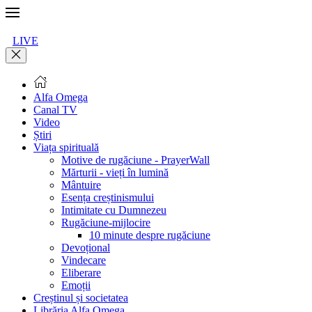
LIVE
Alfa Omega
Canal TV
Video
Știri
Viața spirituală
Motive de rugăciune - PrayerWall
Mărturii - vieți în lumină
Mântuire
Esența creștinismului
Intimitate cu Dumnezeu
Rugăciune-mijlocire
10 minute despre rugăciune
Devoțional
Vindecare
Eliberare
Emoții
Creștinul și societatea
Librăria Alfa Omega