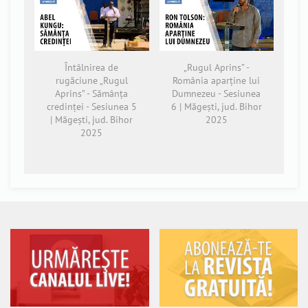
Întâlnirea de
„Rugul Aprins” -
rugăciune „Rugul
România aparține lui
Aprins” - Sămânța
Dumnezeu - Sesiunea
credinței - Sesiunea 5
6 | Măgești, jud. Bihor
| Măgești, jud. Bihor
2025
2025