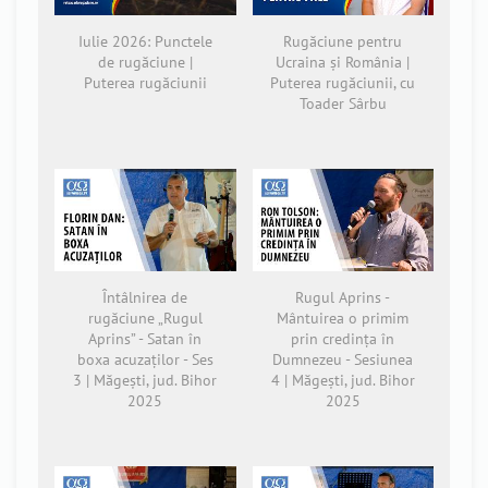
Iulie 2026: Punctele
Rugăciune pentru
de rugăciune |
Ucraina și România |
Puterea rugăciunii
Puterea rugăciunii, cu
Toader Sârbu
Întâlnirea de
Rugul Aprins -
rugăciune „Rugul
Mântuirea o primim
Aprins” - Satan în
prin credința în
boxa acuzaților - Ses
Dumnezeu - Sesiunea
3 | Măgești, jud. Bihor
4 | Măgești, jud. Bihor
2025
2025