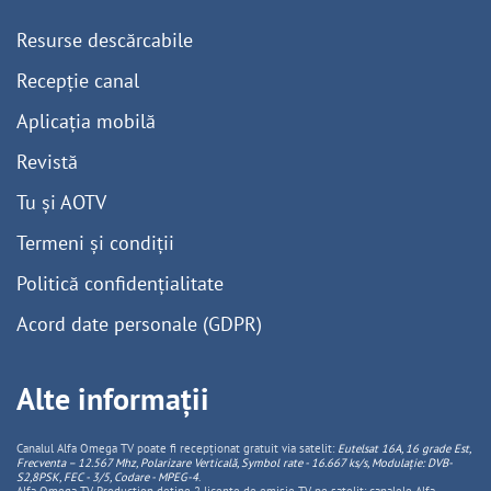
Resurse descărcabile
Recepție canal
Aplicația mobilă
Revistă
Tu și AOTV
Termeni și condiții
Politică confidențialitate
Acord date personale (GDPR)
Alte informații
Canalul Alfa Omega TV poate fi recepționat gratuit via satelit:
Eutelsat 16A, 16 grade Est,
Frecventa – 12.567 Mhz, Polarizare
Vertica
lă, Symbol rate - 16.667 ks/s, Modulație: DVB-
S2,8PSK, FEC - 3/5, Codare - MPEG-4
.