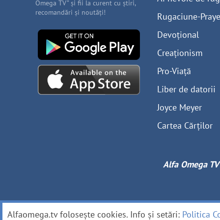
Omega TV” și fii la curent cu știri,
recomandări și noutăți!
Rugaciune-Praye
Devoțional
Creaționism
Pro-Viață
Liber de datorii
Joyce Meyer
Cartea Cărților
Alfa Omega TV
Alfaomega.tv folosește cookies. Info și setări:
Politica C