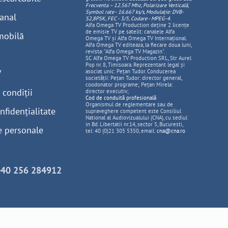
Frecventa – 12.567 Mhz, Polarizare
Vertica
lă,
Symbol rate - 16.667 ks/s, Modulație: DVB-
anal
S2,8PSK, FEC - 3/5, Codare - MPEG-4
.
Alfa Omega TV Production deține 2 licențe
de emisie TV pe satelit: canalele Alfa
mobilă
Omega TV și Alfa Omega TV Internațional.
Alfa Omega TV editeaza, la fiecare doua luni,
revista: "Alfa Omega TV Magazin".
SC Alfa Omega TV Production SRL, Str Aurel
Pop nr. 8, Timisoara. Reprezentant legal și
V
asociat unic: Pețan Tudor. Conducerea
societății: Pețan Tudor: director general,
coodonator programe; Pețan Mirela:
 condiții
director executiv;
Cod de conduită profesională
Organismul de reglementare sau de
nfidențialitate
supraveghere competent este Consiliul
National al Audiovizualului (CNA), cu sediul
in Bd. Libertatii nr.14, sector 5, Bucuresti,
e personale
tel: 40 (0)21 305 5350, email:
cna@cna.ro
+40 256 284912