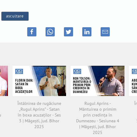
,
ascultare
Întâlnirea de rugăciune
Rugul Aprins -
Î
„Rugul Aprins” - Satan
Mântuirea o primim
u
în boxa acuzaților - Ses
prin credința în
3 | Măgești, jud. Bihor
Dumnezeu - Sesiunea 4
2025
| Măgești, jud. Bihor
2025