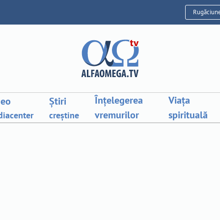
Rugăciun
Înțelegerea
Viața
deo
Știri
vremurilor
spirituală
iacenter
creștine