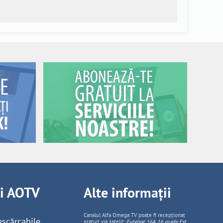
ii AOTV
Alte informații
Canalul Alfa Omega TV poate fi recepționat
escărcabile
gratuit via satelit:
Eutelsat 16A, 16 grade Est,