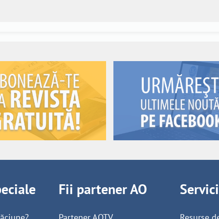
peciale
Fii partener AO
Servic
găciune?
Partener AOTV
Resurse d