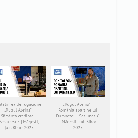
ntâlnirea de rugăciune
„Rugul Aprins” -
„Rugul Aprins” -
România aparține lui
Sămânța credinței -
Dumnezeu - Sesiunea 6
Sesiunea 5 | Măgești,
| Măgești, jud. Bihor
jud. Bihor 2025
2025