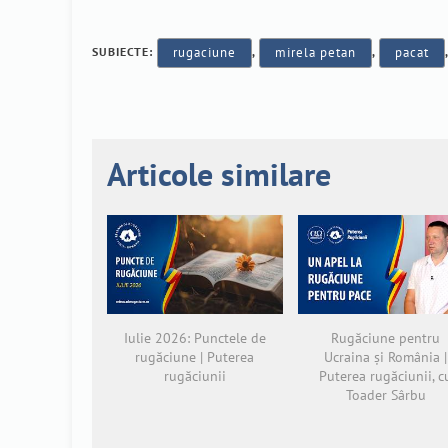
SUBIECTE:
rugaciune
,
mirela petan
,
pacat
Articole similare
Iulie 2026: Punctele de
Rugăciune pentru
rugăciune | Puterea
Ucraina și România |
rugăciunii
Puterea rugăciunii, c
Toader Sârbu