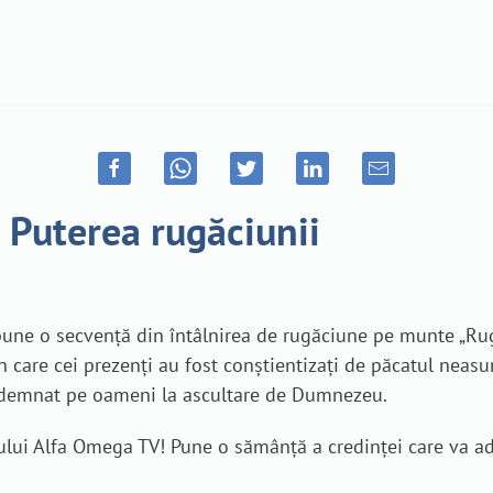
 Puterea rugăciunii
une o secvență din întâlnirea de rugăciune pe munte „Rugul
 care cei prezenți au fost conștientizați de păcatul neasum
îndemnat pe oameni la ascultare de Dumnezeu.
ului Alfa Omega TV! Pune o sămânță a credinței care va ad