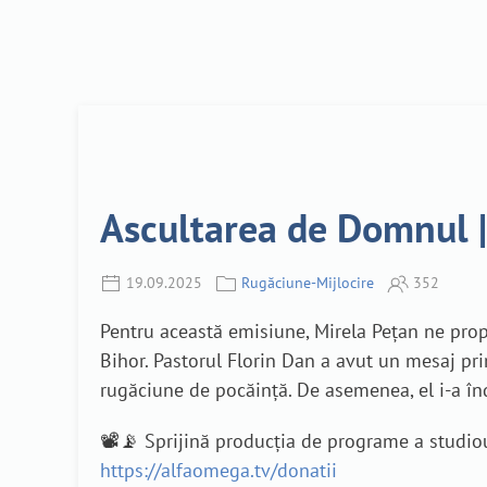
Ascultarea de Domnul |
19.09.2025
Rugăciune-Mijlocire
352
Pentru această emisiune, Mirela Pețan ne prop
Bihor. Pastorul Florin Dan a avut un mesaj prin
rugăciune de pocăință. De asemenea, el i-a 
📽️📡 Sprijină producția de programe a studio
https://alfaomega.tv/donatii