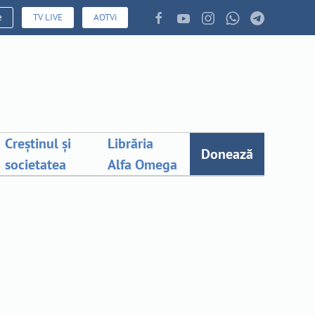
e
TV LIVE
AOTVi
Creștinul și
Librăria
Donează
societatea
Alfa Omega