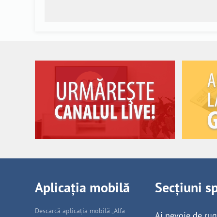
Aplicația mobilă
Secțiuni s
Descarcă aplicația mobilă „Alfa
Ai nevoie de ru