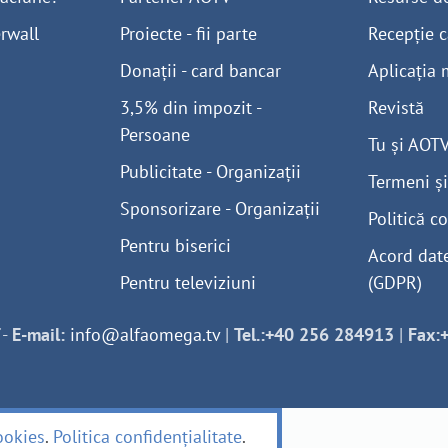
rwall
Proiecte - fii parte
Recepție c
Donații - card bancar
Aplicația 
3,5% din impozit -
Revistă
Persoane
Tu și AOT
Publicitate - Organizații
Termeni și
Sponsorizare - Organizații
Politică co
Pentru biserici
Acord dat
Pentru televiziuni
(GDPR)
-
E-mail:
info@alfaomega.tv
|
Tel.:+40 256 284913
|
Fax:
ookies
.
Politica confidențialitate
.