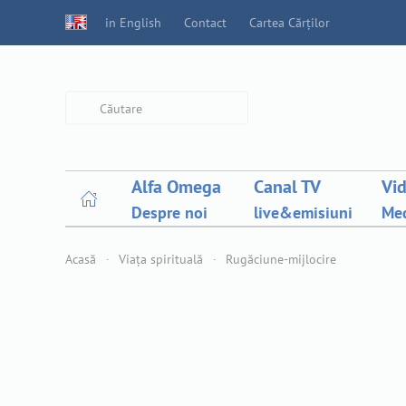
in English
Contact
Cartea Cărților
Type 2 or more characters for
results.
Alfa Omega
Canal TV
Vi
Despre noi
live&emisiuni
Med
Acasă
Viața spirituală
Rugăciune-mijlocire