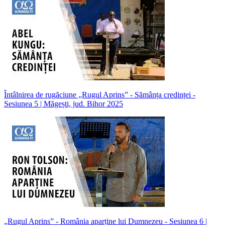
Întâlnirea de rugăciune „Rugul Aprins” - Sămânța credinței -
Sesiunea 5 | Măgești, jud. Bihor 2025
„Rugul Aprins” - România aparține lui Dumnezeu - Sesiunea 6 |