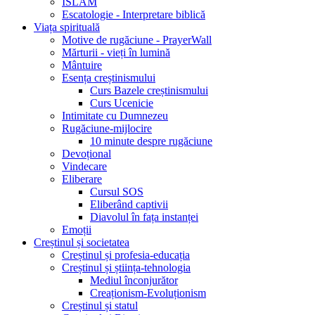
ISLAM
Escatologie - Interpretare biblică
Viața spirituală
Motive de rugăciune - PrayerWall
Mărturii - vieți în lumină
Mântuire
Esența creștinismului
Curs Bazele creștinismului
Curs Ucenicie
Intimitate cu Dumnezeu
Rugăciune-mijlocire
10 minute despre rugăciune
Devoțional
Vindecare
Eliberare
Cursul SOS
Eliberând captivii
Diavolul în fața instanței
Emoții
Creștinul și societatea
Creștinul și profesia-educația
Creștinul și știința-tehnologia
Mediul înconjurător
Creaționism-Evoluționism
Creștinul și statul