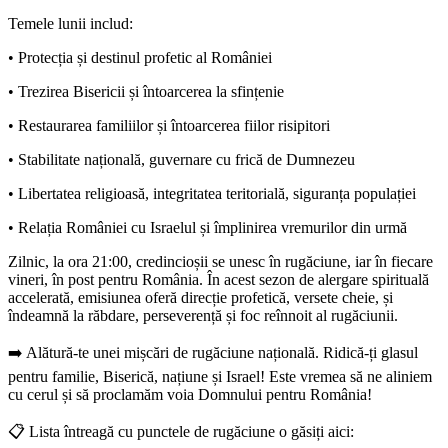
Temele lunii includ:
• Protecția și destinul profetic al României
• Trezirea Bisericii și întoarcerea la sfințenie
• Restaurarea familiilor și întoarcerea fiilor risipitori
• Stabilitate națională, guvernare cu frică de Dumnezeu
• Libertatea religioasă, integritatea teritorială, siguranța populației
• Relația României cu Israelul și împlinirea vremurilor din urmă
Zilnic, la ora 21:00, credincioșii se unesc în rugăciune, iar în fiecare
vineri, în post pentru România. În acest sezon de alergare spirituală
accelerată, emisiunea oferă direcție profetică, versete cheie, și
îndeamnă la răbdare, perseverență și foc reînnoit al rugăciunii.
➡️ Alătură-te unei mișcări de rugăciune națională. Ridică-ți glasul
pentru familie, Biserică, națiune și Israel! Este vremea să ne aliniem
cu cerul și să proclamăm voia Domnului pentru România!
📋 Lista întreagă cu punctele de rugăciune o găsiți aici: