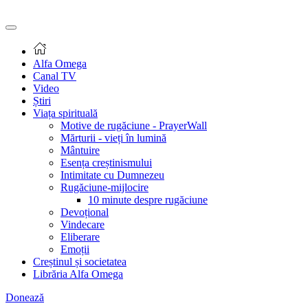
Alfa Omega
Canal TV
Video
Știri
Viața spirituală
Motive de rugăciune - PrayerWall
Mărturii - vieți în lumină
Mântuire
Esența creștinismului
Intimitate cu Dumnezeu
Rugăciune-mijlocire
10 minute despre rugăciune
Devoțional
Vindecare
Eliberare
Emoții
Creștinul și societatea
Librăria Alfa Omega
Donează