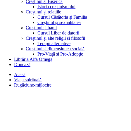
Creștinul și Biserica
Istoria creștinismului
Creștinul și relațiile
Cursul Căsătoria și Familia
Creștinul și sexualitatea
Creștinul și banii
Cursul Liber de datorii
Creștinul și alte religii și filosofii
Terapii alternative
Creștinul și dimensiunea socială
Pro-Viață și Pro-Adopție
Librăria Alfa Omega
Donează
Acasă
Viața spirituală
Rugăciune-mijlocire