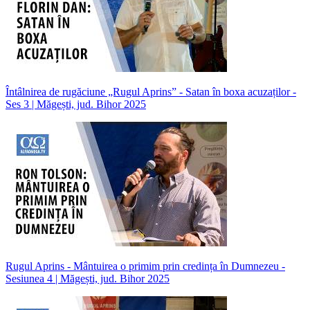
Întâlnirea de rugăciune „Rugul Aprins” - Satan în boxa acuzaților -
Ses 3 | Măgești, jud. Bihor 2025
Rugul Aprins - Mântuirea o primim prin credința în Dumnezeu -
Sesiunea 4 | Măgești, jud. Bihor 2025