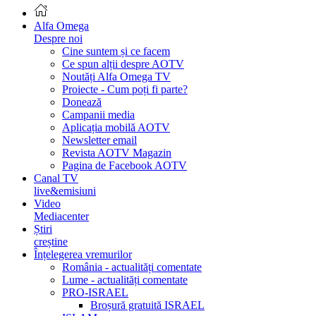
Alfa Omega
Despre noi
Cine suntem și ce facem
Ce spun alții despre AOTV
Noutăți Alfa Omega TV
Proiecte - Cum poți fi parte?
Donează
Campanii media
Aplicația mobilă AOTV
Newsletter email
Revista AOTV Magazin
Pagina de Facebook AOTV
Canal TV
live&emisiuni
Video
Mediacenter
Știri
creștine
Înțelegerea vremurilor
România - actualități comentate
Lume - actualități comentate
PRO-ISRAEL
Broșură gratuită ISRAEL