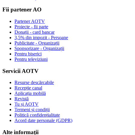
Fii partener AO
Partener AOTV
Proiecte - fii parte
Donații - card bancar
3,5% din impozit - Persoane
Publicitate - Organizații
Sponsorizare - Organizații
Pentru biserici
Pentru televiziuni
Servicii AOTV
Resurse descărcabile
Recepție canal
Aplicația mobilă
Revistă
Tu și AOTV
Termeni și condiții
Politică confidențialitate
Acord date personale (GDPR)
Alte informații