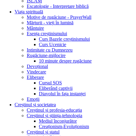
ISLAM
Escatologie - Interpretare biblică
Viața spirituală
Motive de rugăciune - PrayerWall
Mărturii - vieți în lumină
Mântuire
Esența creștinismului
Curs Bazele creștinismului
Curs Ucenicie
Intimitate cu Dumnezeu
Rugăciune-mijlocire
10 minute despre rugăciune
Devoțional
Vindecare
Eliberare
Cursul SOS
Eliberând captivii
Diavolul în fața instanței
Emoții
Creștinul și societatea
Creștinul și profesia-educația
Creștinul și știința-tehnologia
Mediul înconjurător
Creaționism-Evoluționism
Creștinul și statul