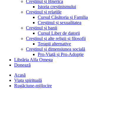
Creștinul și Biserica
Istoria creștinismului
Creștinul și relațiile
Cursul Căsătoria și Familia
Creștinul și sexualitatea
Creștinul și banii
Cursul Liber de datorii
Creștinul și alte religii și filosofii
Terapii alternative
Creștinul și dimensiunea socială
Pro-Viață și Pro-Adopție
Librăria Alfa Omega
Donează
Acasă
Viața spirituală
Rugăciune-mijlocire