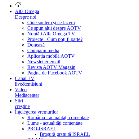
Alfa Omega
Despre noi
Cine suntem și ce facem
Ce spun alții despre AOTV
Noutăți Alfa Omega TV
Proiecte - Cum poți fi parte?
Donează
Campanii media
Aplicația mobilă AOTV
Newsletter email
Revista AOTV Magazin
Pagina de Facebook AOTV
Canal TV
live&emisiuni
Video
Mediacenter
Știri
creștine
Înțelegerea vremurilor
România - actualități comentate
Lume - actualități comentate
PRO-ISRAEL
Broșură gratuită ISRAEL