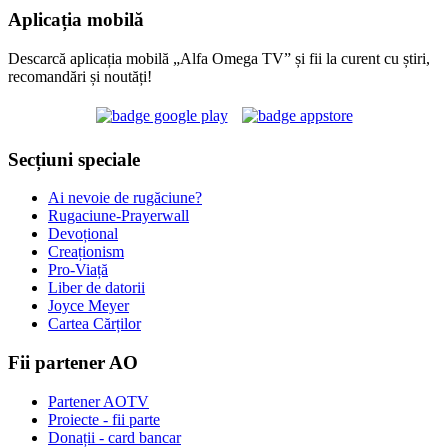
Aplicația mobilă
Descarcă aplicația mobilă „Alfa Omega TV” și fii la curent cu știri,
recomandări și noutăți!
Secțiuni speciale
Ai nevoie de rugăciune?
Rugaciune-Prayerwall
Devoțional
Creaționism
Pro-Viață
Liber de datorii
Joyce Meyer
Cartea Cărților
Fii partener AO
Partener AOTV
Proiecte - fii parte
Donații - card bancar