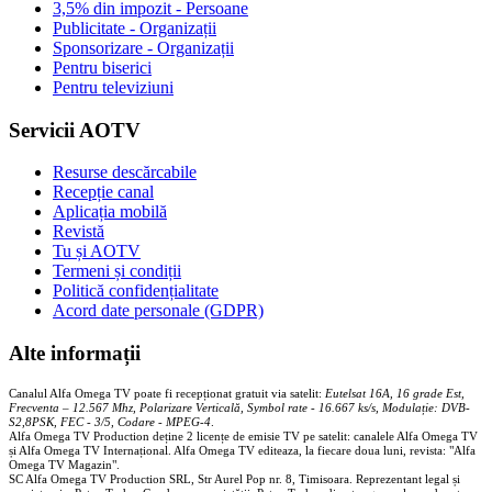
3,5% din impozit - Persoane
Publicitate - Organizații
Sponsorizare - Organizații
Pentru biserici
Pentru televiziuni
Servicii AOTV
Resurse descărcabile
Recepție canal
Aplicația mobilă
Revistă
Tu și AOTV
Termeni și condiții
Politică confidențialitate
Acord date personale (GDPR)
Alte informații
Canalul Alfa Omega TV poate fi recepționat gratuit via satelit:
Eutelsat 16A, 16 grade Est,
Frecventa – 12.567 Mhz, Polarizare
Vertica
lă, Symbol rate - 16.667 ks/s, Modulație: DVB-
S2,8PSK, FEC - 3/5, Codare - MPEG-4
.
Alfa Omega TV Production deține 2 licențe de emisie TV pe satelit: canalele Alfa Omega TV
și Alfa Omega TV Internațional. Alfa Omega TV editeaza, la fiecare doua luni, revista: "Alfa
Omega TV Magazin".
SC Alfa Omega TV Production SRL, Str Aurel Pop nr. 8, Timisoara. Reprezentant legal și