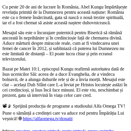
Cu peste 20 de ani de lucrare în România, Abel Kungu împărtășește
revelația primită de la Dumnezeu pentru această națiune: România
este ca o femeie însărcinată, gata să nască o nouă trezire spirituală,
iar el a fost chemat să asiste această naștere duhovnicească.
Mesajul său este o încurajare puternică pentru Biserică să rămână
ancorată în neprihănire și în credincioșie față de chemarea divină.
Aduce mărturii despre miracole reale, cum ar fi vindecarea unei
femei de cancer în 2012, și subliniază că puterea lui Dumnezeu nu
este limitată de distanță – El poate lucra chiar și prin ecranul
televizorului.
Bazat pe Matei 10:1, episcopul Kungu reafirmă autoritatea dată de
Isus ucenicilor Săi: aceea de a duce Evanghelia, de a vindeca
bolnavii, de a alunga duhurile rele și de a învia morții. Mesajul este
clar – același Duh Sfânt care L-a înviat pe Hristos locuiește astăzi în
cei credincioși, și Isus încă face minuni. El este viu, neschimbat și
prezent, gata să intervină în viața celor care cred.
📽️📡 Sprijină producția de programe a studioului Alfa Omega TV!
Pune o sămânță a credinței care va aduce rod pentru Împărăția Lui
veșnică! 🌐
https://alfaomega.tv/donatii
Subiecte:
rugaciune
,
autoritate spirituala
,
trezire spirituala
,
puterea cuvintelor