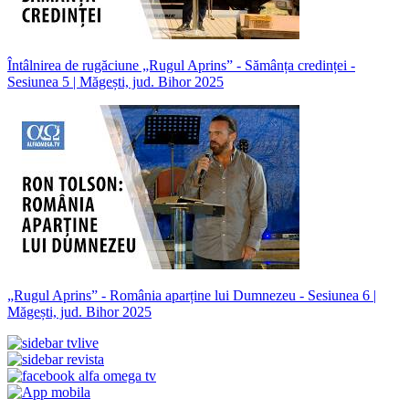
Întâlnirea de rugăciune „Rugul Aprins” - Sămânța credinței -
Sesiunea 5 | Măgești, jud. Bihor 2025
„Rugul Aprins” - România aparține lui Dumnezeu - Sesiunea 6 |
Măgești, jud. Bihor 2025