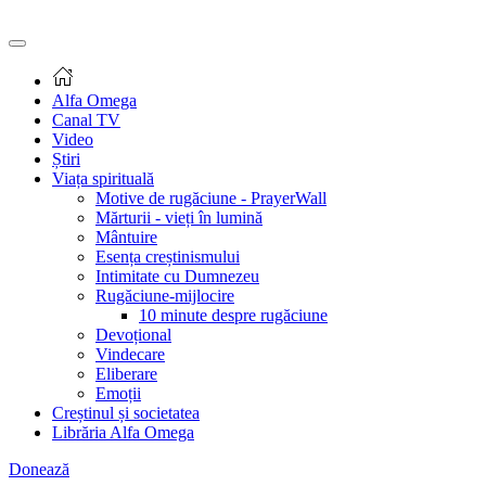
Alfa Omega
Canal TV
Video
Știri
Viața spirituală
Motive de rugăciune - PrayerWall
Mărturii - vieți în lumină
Mântuire
Esența creștinismului
Intimitate cu Dumnezeu
Rugăciune-mijlocire
10 minute despre rugăciune
Devoțional
Vindecare
Eliberare
Emoții
Creștinul și societatea
Librăria Alfa Omega
Donează