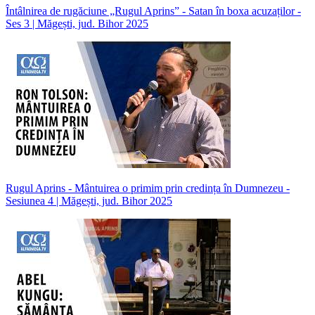
Întâlnirea de rugăciune „Rugul Aprins” - Satan în boxa acuzaților -
Ses 3 | Măgești, jud. Bihor 2025
Rugul Aprins - Mântuirea o primim prin credința în Dumnezeu -
Sesiunea 4 | Măgești, jud. Bihor 2025