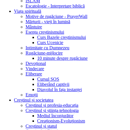
ISLAM
Escatologie - Interpretare biblică
Viața spirituală
Motive de rugăciune - PrayerWall
Mărturii - vieți în lumină
Mântuire
Esența creștinismului
Curs Bazele creștinismului
Curs Ucenicie
Intimitate cu Dumnezeu
Rugăciune-mijlocire
10 minute despre rugăciune
Devoțional
Vindecare
Eliberare
Cursul SOS
Eliberând captivii
Diavolul în fața instanței
Emoții
Creștinul și societatea
Creștinul și profesia-educația
Creștinul și știința-tehnologia
Mediul înconjurător
Creaționism-Evoluționism
Creștinul și statul