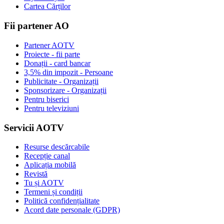
Cartea Cărților
Fii partener AO
Partener AOTV
Proiecte - fii parte
Donații - card bancar
3,5% din impozit - Persoane
Publicitate - Organizații
Sponsorizare - Organizații
Pentru biserici
Pentru televiziuni
Servicii AOTV
Resurse descărcabile
Recepție canal
Aplicația mobilă
Revistă
Tu și AOTV
Termeni și condiții
Politică confidențialitate
Acord date personale (GDPR)