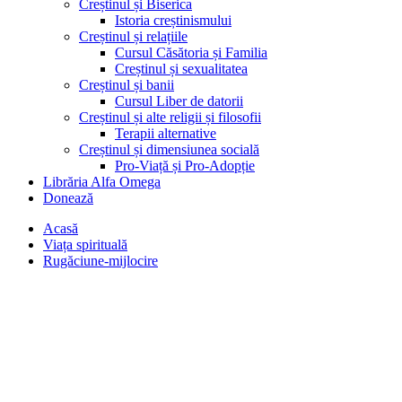
Creștinul și Biserica
Istoria creștinismului
Creștinul și relațiile
Cursul Căsătoria și Familia
Creștinul și sexualitatea
Creștinul și banii
Cursul Liber de datorii
Creștinul și alte religii și filosofii
Terapii alternative
Creștinul și dimensiunea socială
Pro-Viață și Pro-Adopție
Librăria Alfa Omega
Donează
Acasă
Viața spirituală
Rugăciune-mijlocire