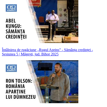
Întâlnirea de rugăciune „Rugul Aprins” - Sămânța credinței -
Sesiunea 5 | Măgești, jud. Bihor 2025