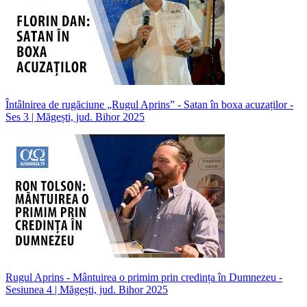
Întâlnirea de rugăciune „Rugul Aprins” - Satan în boxa acuzaților -
Ses 3 | Măgești, jud. Bihor 2025
Rugul Aprins - Mântuirea o primim prin credința în Dumnezeu -
Sesiunea 4 | Măgești, jud. Bihor 2025