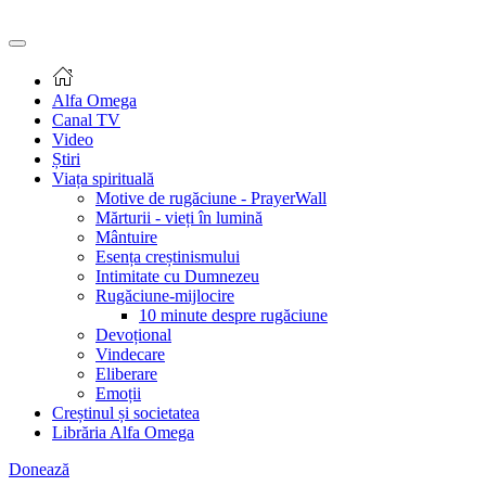
Alfa Omega
Canal TV
Video
Știri
Viața spirituală
Motive de rugăciune - PrayerWall
Mărturii - vieți în lumină
Mântuire
Esența creștinismului
Intimitate cu Dumnezeu
Rugăciune-mijlocire
10 minute despre rugăciune
Devoțional
Vindecare
Eliberare
Emoții
Creștinul și societatea
Librăria Alfa Omega
Donează