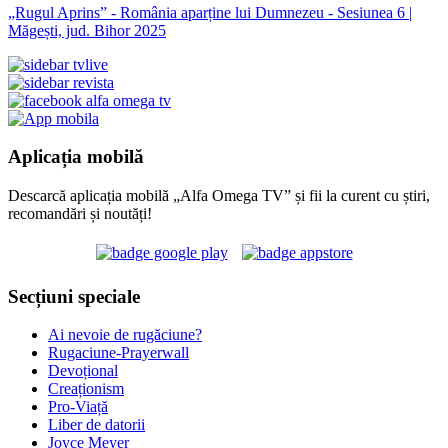
„Rugul Aprins” - România aparține lui Dumnezeu - Sesiunea 6 |
Măgești, jud. Bihor 2025
Aplicația mobilă
Descarcă aplicația mobilă „Alfa Omega TV” și fii la curent cu știri,
recomandări și noutăți!
Secțiuni speciale
Ai nevoie de rugăciune?
Rugaciune-Prayerwall
Devoțional
Creaționism
Pro-Viață
Liber de datorii
Joyce Meyer