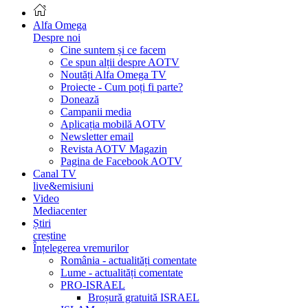
Alfa Omega
Despre noi
Cine suntem și ce facem
Ce spun alții despre AOTV
Noutăți Alfa Omega TV
Proiecte - Cum poți fi parte?
Donează
Campanii media
Aplicația mobilă AOTV
Newsletter email
Revista AOTV Magazin
Pagina de Facebook AOTV
Canal TV
live&emisiuni
Video
Mediacenter
Știri
creștine
Înțelegerea vremurilor
România - actualități comentate
Lume - actualități comentate
PRO-ISRAEL
Broșură gratuită ISRAEL