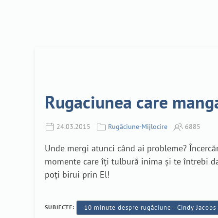
Rugaciunea care mangai
24.03.2015
Rugăciune-Mijlocire
6885
Unde mergi atunci când ai probleme? Încercăril
momente care îți tulbură inima și te întrebi da
poți birui prin El!
SUBIECTE:
10 minute despre rugăciune - Cindy Jacobs