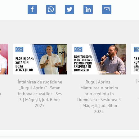
Întâlnirea de rugăciune
Rugul Aprins -
Î
„Rugul Aprins” - Satan
Mântuirea o primim
u
în boxa acuzaților - Ses
prin credința în
3 | Măgești, jud. Bihor
Dumnezeu - Sesiunea 4
2025
| Măgești, jud. Bihor
2025