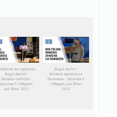
ntâlnirea de rugăciune
„Rugul Aprins” -
„Rugul Aprins” -
România aparține lui
Sămânța credinței -
Dumnezeu - Sesiunea 6
Sesiunea 5 | Măgești,
| Măgești, jud. Bihor
jud. Bihor 2025
2025