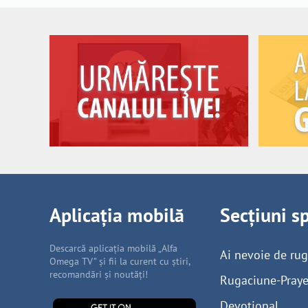
Aplicația mobilă
Secțiuni s
Descarcă aplicația mobilă „Alfa
Ai nevoie de ru
Omega TV” și fii la curent cu știri,
recomandări și noutăți!
Rugaciune-Praye
Devoțional