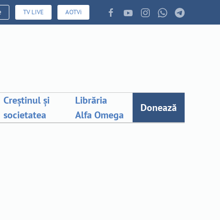
e
TV LIVE
AOTVi
Creștinul și
Librăria
Donează
societatea
Alfa Omega