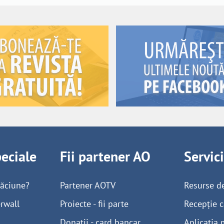
peciale
Fii partener AO
Servic
găciune?
Partener AOTV
Resurse d
rwall
Proiecte - fii parte
Recepție c
Donații - card bancar
Aplicația 