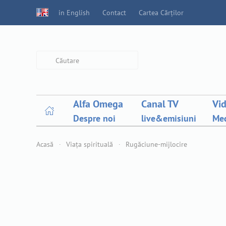
in English
Contact
Cartea Cărților
Type 2 or more characters for
results.
Alfa Omega
Canal TV
Vi
Despre noi
live&emisiuni
Med
Acasă
Viața spirituală
Rugăciune-mijlocire