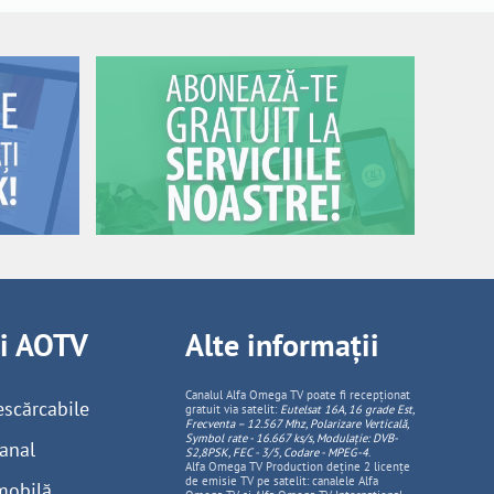
ii AOTV
Alte informații
Canalul Alfa Omega TV poate fi recepționat
escărcabile
gratuit via satelit:
Eutelsat 16A, 16 grade Est,
Frecventa – 12.567 Mhz, Polarizare
Vertica
lă,
Symbol rate - 16.667 ks/s, Modulație: DVB-
anal
S2,8PSK, FEC - 3/5, Codare - MPEG-4
.
Alfa Omega TV Production deține 2 licențe
de emisie TV pe satelit: canalele Alfa
mobilă