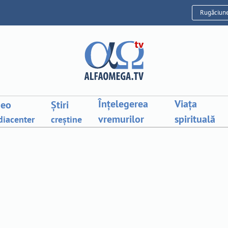
Rugăciun
Înțelegerea
Viața
deo
Știri
vremurilor
spirituală
iacenter
creștine