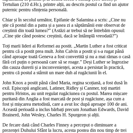
Tertulian (210 d.Hr.), printre alții, au descris postul ca find un ajutor
puternic pentru sfințenia personală.
Chiar și în secolul următor, Epifanie de Salamina a scris: „Cine nu
știe că postul din a patra și a șasea zi a săptămânii este observat de
creștinii din toată lumea?” (Astăzi ar trebui să ne întrebăm opusul:
„Cine știe când postesc creștinii, dacă se întâmplă vreodată?”)
Toți marii lideri ai Reformei au postit. „Martin Luther a fost criticat
pentru că a postit prea mult. John Calvin a postit și s-a rugat până
când aproape toată Geneva a fost convertită și nu a mai rămas o casă
fără cel puțin o persoană care să se roage.” Deși Luther se îngrozise
din cauza durerii și a inconvenienței, acesta a persistat în practică,
pentru că postul a stârnit un mare duh al rugăciunii în el.
John Knox a postit până când Maria, regina scoțiană, a fost dusă în
exil. Episcopii anglicani, Latimer, Ridley și Canmer, toți martiri
pentru Hristos, au unit regulat rugăciunea cu postul. Marea mișcare
puritană din Anglia a fost marcată de post și rugăciune, așa cum a
fost și mișcarea metodistă, care a avut loc după aproape 100 de ani.
Această perioadă a inclus bărbați precum Jonathan Edwards, David
Brainerd, John Wesley, Charles H. Spurgeon și alții.
De fecare dată când Charles Finney a perceput o diminuare a
prezenței Duhului Sfânt la lucru, acesta postea din nou timp de trei