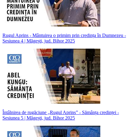
Rugul Aprins - Mântuirea o primim prin credința în Dumnezeu -
Sesiunea 4 | Măgești, jud. Bihor 2025
Întâlnirea de rugăciune „Rugul Aprins” - Sămânța credinței -
Sesiunea 5 | Măgești, jud. Bihor 2025