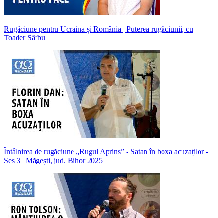
Rugăciune pentru Ucraina și România | Puterea rugăciunii, cu
Toader Sârbu
Întâlnirea de rugăciune „Rugul Aprins” - Satan în boxa acuzaților -
Ses 3 | Măgești, jud. Bihor 2025