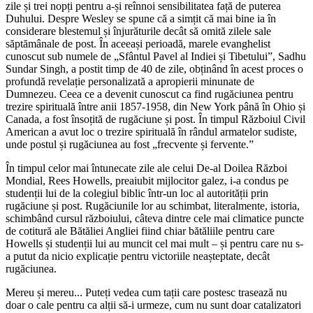
zile și trei nopți pentru a-și reînnoi sensibilitatea față de puterea
Duhului. Despre Wesley se spune că a simțit că mai bine ia în
considerare blestemul și înjurăturile decât să omită zilele sale
săptămânale de post. În aceeași perioadă, marele evanghelist
cunoscut sub numele de „Sfântul Pavel al Indiei și Tibetului”, Sadhu
Sundar Singh, a postit timp de 40 de zile, obținând în acest proces o
profundă revelație personalizată a apropierii minunate de
Dumnezeu. Ceea ce a devenit cunoscut ca find rugăciunea pentru
trezire spirituală între anii 1857-1958, din New York până în Ohio și
Canada, a fost însoțită de rugăciune și post. În timpul Războiul Civil
American a avut loc o trezire spirituală în rândul armatelor sudiste,
unde postul și rugăciunea au fost „frecvente și fervente.”
În timpul celor mai întunecate zile ale celui De-al Doilea Război
Mondial, Rees Howells, preaiubit mijlocitor galez, i-a condus pe
studenții lui de la colegiul biblic într-un loc al autorității prin
rugăciune și post. Rugăciunile lor au schimbat, literalmente, istoria,
schimbând cursul războiului, câteva dintre cele mai climatice puncte
de cotitură ale Bătăliei Angliei fiind chiar bătăliile pentru care
Howells și studenții lui au muncit cel mai mult – și pentru care nu s-
a putut da nicio explicație pentru victoriile neașteptate, decât
rugăciunea.
Mereu și mereu... Puteți vedea cum tații care postesc trasează nu
doar o cale pentru ca alții să-i urmeze, cum nu sunt doar catalizatori