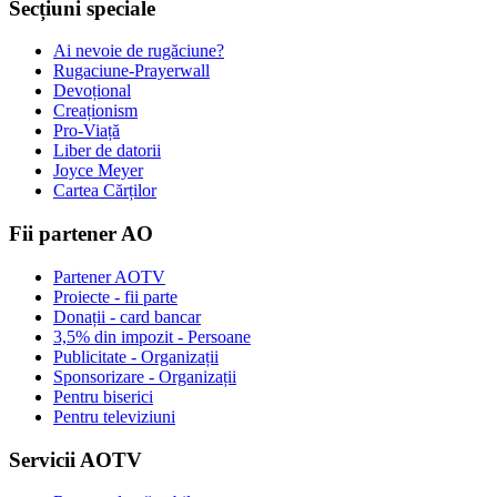
Secțiuni speciale
Ai nevoie de rugăciune?
Rugaciune-Prayerwall
Devoțional
Creaționism
Pro-Viață
Liber de datorii
Joyce Meyer
Cartea Cărților
Fii partener AO
Partener AOTV
Proiecte - fii parte
Donații - card bancar
3,5% din impozit - Persoane
Publicitate - Organizații
Sponsorizare - Organizații
Pentru biserici
Pentru televiziuni
Servicii AOTV