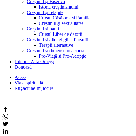
Creștinul și Biserica
Istoria creștinismului
Creștinul și relațiile
Cursul Căsătoria și Familia
Creștinul și sexualitatea
Creștinul și banii
Cursul Liber de datorii
Creștinul și alte religii și filosofii
Terapii alternative
Creștinul și dimensiunea socială
Pro-Viață și Pro-Adopție
Librăria Alfa Omega
Donează
Acasă
Viața spirituală
Rugăciune-mijlocire