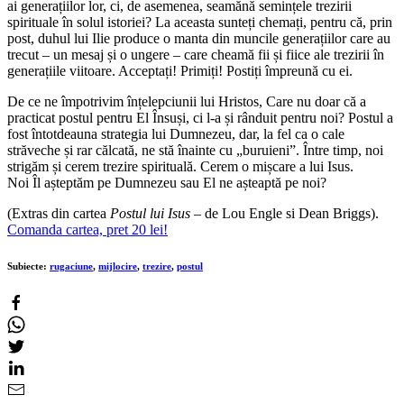
ai generațiilor lor, ci, de asemenea, seamănă semințele trezirii
spirituale în solul istoriei? La aceasta sunteți chemați, pentru că, prin
post, duhul lui Ilie produce o manta din muncile generațiilor care au
trecut – un mesaj și o ungere – care cheamă fii și fiice ale trezirii în
generațiile viitoare. Acceptați! Primiți! Postiți împreună cu ei.
De ce ne împotrivim înțelepciunii lui Hristos, Care nu doar că a
practicat postul pentru El Însuși, ci l-a și rânduit pentru noi? Postul a
fost întotdeauna strategia lui Dumnezeu, dar, la fel ca o cale
străveche și rar călcată, ne stă înainte cu „buruieni”. Între timp, noi
strigăm și cerem trezire spirituală. Cerem o mișcare a lui Isus.
Noi Îl așteptăm pe Dumnezeu sau El ne așteaptă pe noi?
(Extras din cartea
Postul lui Isus
– de Lou Engle si Dean Briggs).
Comanda cartea, pret 20 lei!
Subiecte:
rugaciune
,
mijlocire
,
trezire
,
postul