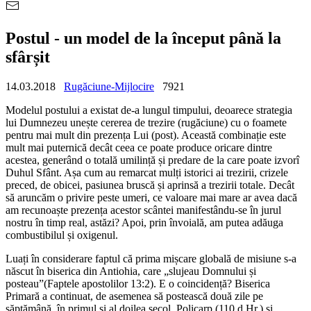
Postul - un model de la început până la
sfârșit
14.03.2018
Rugăciune-Mijlocire
7921
Modelul postului a existat de-a lungul timpului, deoarece strategia
lui Dumnezeu unește cererea de trezire (rugăciune) cu o foamete
pentru mai mult din prezența Lui (post). Această combinație este
mult mai puternică decât ceea ce poate produce oricare dintre
acestea, generând o totală umilință și predare de la care poate izvorî
Duhul Sfânt. Așa cum au remarcat mulți istorici ai trezirii, crizele
preced, de obicei, pasiunea bruscă și aprinsă a trezirii totale. Decât
să aruncăm o privire peste umeri, ce valoare mai mare ar avea dacă
am recunoaște prezența acestor scântei manifestându-se în jurul
nostru în timp real, astăzi? Apoi, prin învoială, am putea adăuga
combustibilul și oxigenul.
Luați în considerare faptul că prima mișcare globală de misiune s-a
născut în biserica din Antiohia, care „slujeau Domnului și
posteau”(Faptele apostolilor 13:2). E o coincidență? Biserica
Primară a continuat, de asemenea să postească două zile pe
săptămână, în primul și al doilea secol. Policarp (110 d.Hr.) și