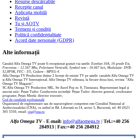
Resurse descărcabile
Recepție canal
Aplicația mobilă
Revistă
Tu și AOTV
Termeni și condiții
Politică confidențialitate
Acord date personale (GDPR)
Alte informații
Canalul Alfa Omega TV poate fi recepționat gratuit via satelit:
Eutelsat 16A, 16 grade Est,
Frecventa – 12.567 Mhz, Polarizare
Vertica
lă, Symbol rate - 16.667 ks/s, Modulație: DVB-
S2,8PSK, FEC - 3/5, Codare - MPEG-4
.
Alfa Omega TV Production deține 2 licențe de emisie TV pe satelit: canalele Alfa Omega TV
și Alfa Omega TV Internațional. Alfa Omega TV editeaza, la fiecare doua luni, revista: "Alfa
Omega TV Magazin".
SC Alfa Omega TV Production SRL, Str Aurel Pop nr. 8, Timisoara. Reprezentant legal și
asociat unic: Pețan Tudor. Conducerea societății: Pețan Tudor: director general, coodonator
programe; Pețan Mirela: director executiv;
Cod de conduită profesională
Organismul de reglementare sau de supraveghere competent este Consiliul National al
Audiovizualului (CNA), cu sediul in Bd. Libertatii nr.14, sector 5, Bucuresti, tel: 40 (0)21
305 5350, email:
cna@cna.ro
Alfa Omega TV
-
E-mail:
info@alfaomega.tv
|
Tel.:+40 256
284913
|
Fax:+40 256 284912