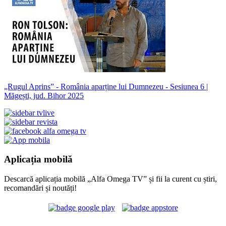
„Rugul Aprins” - România aparține lui Dumnezeu - Sesiunea 6 |
Măgești, jud. Bihor 2025
Aplicația mobilă
Descarcă aplicația mobilă „Alfa Omega TV” și fii la curent cu știri,
recomandări și noutăți!