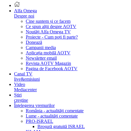
Alfa Omega
Despre noi
Cine suntem și ce facem
Ce spun alții despre AOTV
Noutăți Alfa Omega TV
Proiecte - Cum poți fi parte?
Donează
Campanii media
Aplicația mobilă AOTV
Newsletter email
Revista AOTV Magazin
Pagina de Facebook AOTV
Canal TV
live&emisiuni
Video
Mediacenter
Știri
creștine
Înțelegerea vremurilor
România - actualități comentate
Lume - actualități comentate
PRO-ISRAEL
Broșură gratuită ISRAEL