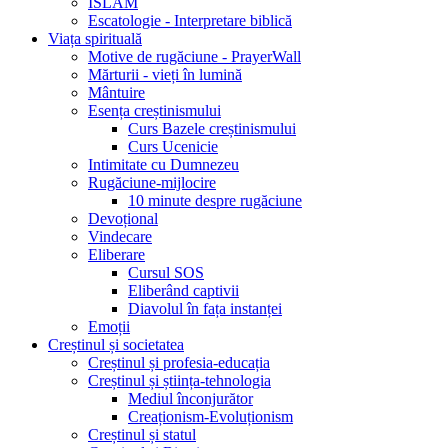
ISLAM
Escatologie - Interpretare biblică
Viața spirituală
Motive de rugăciune - PrayerWall
Mărturii - vieți în lumină
Mântuire
Esența creștinismului
Curs Bazele creștinismului
Curs Ucenicie
Intimitate cu Dumnezeu
Rugăciune-mijlocire
10 minute despre rugăciune
Devoțional
Vindecare
Eliberare
Cursul SOS
Eliberând captivii
Diavolul în fața instanței
Emoții
Creștinul și societatea
Creștinul și profesia-educația
Creștinul și știința-tehnologia
Mediul înconjurător
Creaționism-Evoluționism
Creștinul și statul