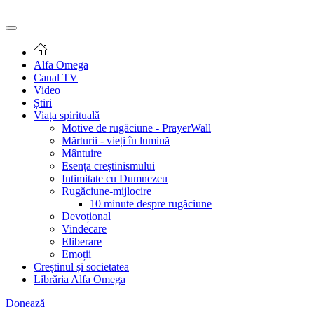
Alfa Omega
Canal TV
Video
Știri
Viața spirituală
Motive de rugăciune - PrayerWall
Mărturii - vieți în lumină
Mântuire
Esența creștinismului
Intimitate cu Dumnezeu
Rugăciune-mijlocire
10 minute despre rugăciune
Devoțional
Vindecare
Eliberare
Emoții
Creștinul și societatea
Librăria Alfa Omega
Donează