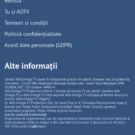
Revistă
Tu și AOTV
Termeni și condiții
Politică confidențialitate
Acord date personale (GDPR)
Alte informații
Canalul Alfa Omega TV poate fi recepționat gratuit via satelit:
Eutelsat 16A, 16 grade Est,
Frecventa – 12.567 Mhz, Polarizare
Vertica
lă, Symbol rate - 16.667 ks/s, Modulație: DVB-
S2,8PSK, FEC - 3/5, Codare - MPEG-4
.
Alfa Omega TV Production deține 2 licențe de emisie TV pe satelit: canalele Alfa
Omega TV și Alfa Omega TV Internațional. Alfa Omega TV editeaza, la fiecare doua luni,
revista: "Alfa Omega TV Magazin".
SC Alfa Omega TV Production SRL, Str Aurel Pop nr. 8, Timisoara. Reprezentant legal și
asociat unic: Pețan Tudor. Conducerea societății: Pețan Tudor: director general,
coodonator programe; Pețan Mirela: director executiv;
Cod de conduită profesională
Organismul de reglementare sau de supraveghere competent este Consiliul National al
Audiovizualului (CNA), cu sediul in Bd. Libertatii nr.14, sector 5, Bucuresti, tel: 40 (0)21
305 5350, email:
cna@cna.ro