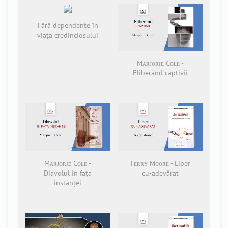
Fără dependențe în
viața credinciosului
Mᴀʀᴊᴏʀɪᴇ Cᴏʟᴇ -
Eliberând captivii
Mᴀʀᴊᴏʀɪᴇ Cᴏʟᴇ -
Tᴇʀʀʏ Mᴏᴏʀᴇ - Liber
Diavolul în fața
cu-adevărat
instanței