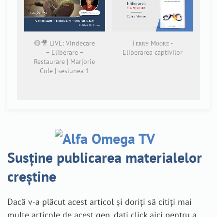
🔴🎥 LIVE: Vindecare
Tᴇʀʀʏ Mᴏᴏʀᴇ -
– Eliberare –
Eliberarea captivilor
Restaurare | Marjorie
Cole | sesiunea 1
Susține publicarea materialelor
creștine
Dacă v-a plăcut acest articol și doriți să citiți mai
multe articole de acest gen, dați click aici pentru a