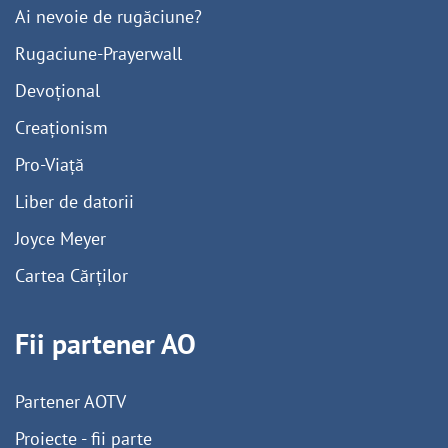
Ai nevoie de rugăciune?
Rugaciune-Prayerwall
Devoțional
Creaționism
Pro-Viață
Liber de datorii
Joyce Meyer
Cartea Cărților
Fii partener AO
Partener AOTV
Proiecte - fii parte