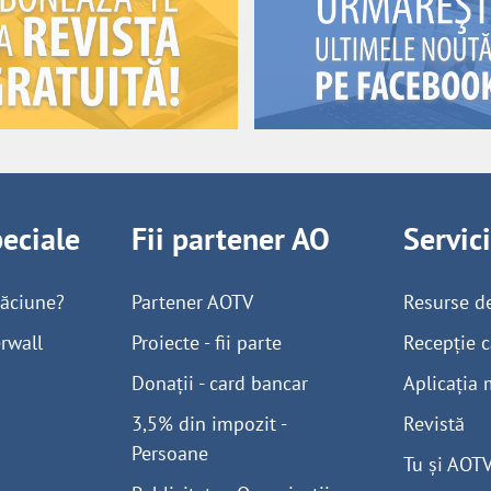
peciale
Fii partener AO
Servic
găciune?
Partener AOTV
Resurse d
rwall
Proiecte - fii parte
Recepție c
Donații - card bancar
Aplicația 
3,5% din impozit -
Revistă
Persoane
Tu și AOT