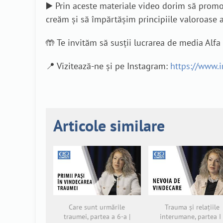
▶️ Prin aceste materiale video dorim să promov
creăm și să împărtășim principiile valoroase a
🤲 Te invităm să susții lucrarea de media Alf
📍 Vizitează-ne și pe Instagram:
https://www.
Articole similare
Care sunt urmările
Trauma și relațiile
traumei, partea a 6-a |
interumane, partea I 