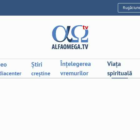
Rugăciun
Înțelegerea
Viața
deo
Știri
vremurilor
spirituală
iacenter
creștine