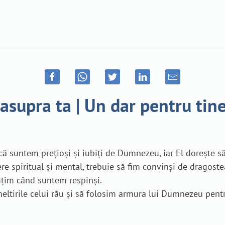
asupra ta | Un dar pentru tin
că suntem prețioși și iubiți de Dumnezeu, iar El dorește s
edere spiritual și mental, trebuie să fim convinși de drag
mțim când suntem respinși.
ltirile celui rău și să folosim armura lui Dumnezeu pentru