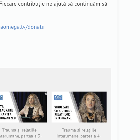
 Fiecare contribuție ne ajută să continuăm să
lfaomega.tv/donatii
Trauma și relațiile
Trauma și relațiile
nterumane, partea a 3-
interumane, partea a 4-