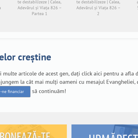
te destabilizeze | Calea,
te destabilizeze | Calea,
a
Adevărul și Viața 826 –
Adevărul și Viața 826 –
Partea 1
2
elor creștine
ai multe articole de acest gen, dați click aici pentru a afla
ă ajungem la cât mai mulți oameni cu mesajul Evangheliei, 
să continuăm!
i-ne financiar