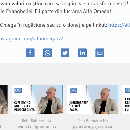
ăm valori creștine care să inspire și să transforme vieți!
le Evangheliei. Fii parte din lucrarea Alfa Omega!
a Omega în rugăciune sau cu o donație pe linkul:
https://a
instagram.com/alfaomegatv/
Relu Bahnaru: Nu
Relu Bahnaru: Nu
|
permite îngrijorării să
permite îngrijorării să
i