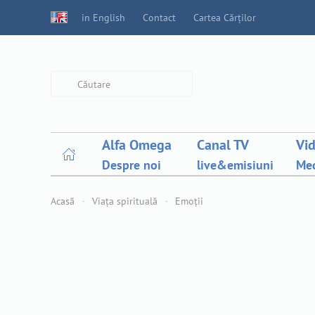
in English
Contact
Cartea Cărților
Type 2 or more characters for
results.
Alfa Omega
Canal TV
Vi
Despre noi
live&emisiuni
Med
Acasă
Viața spirituală
Emoții