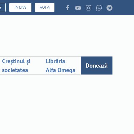
e
TV LIVE
AOTVi
Creștinul și
Librăria
Donează
societatea
Alfa Omega