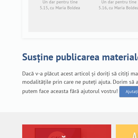
Un dar pentru tine
Un dar pentru tine
5.15, cu Maria Boldea
5.16, cu Maria Bolde
Susține publicarea material
Dacă v-a plăcut acest articol și doriți să citiți m
modalitățile prin care ne puteți ajuta. Dorim s
putem face aceasta fără ajutorul vostru!
Ajutaț