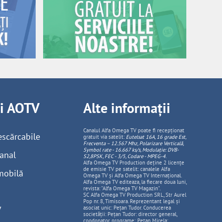
ii AOTV
Alte informații
Canalul Alfa Omega TV poate fi recepționat
escărcabile
gratuit via satelit:
Eutelsat 16A, 16 grade Est,
Frecventa – 12.567 Mhz, Polarizare
Vertica
lă,
Symbol rate - 16.667 ks/s, Modulație: DVB-
anal
S2,8PSK, FEC - 3/5, Codare - MPEG-4
.
Alfa Omega TV Production deține 2 licențe
de emisie TV pe satelit: canalele Alfa
mobilă
Omega TV și Alfa Omega TV Internațional.
Alfa Omega TV editeaza, la fiecare doua luni,
revista: "Alfa Omega TV Magazin".
SC Alfa Omega TV Production SRL, Str Aurel
Pop nr. 8, Timisoara. Reprezentant legal și
V
asociat unic: Pețan Tudor. Conducerea
societății: Pețan Tudor: director general,
coodonator programe; Pețan Mirela: