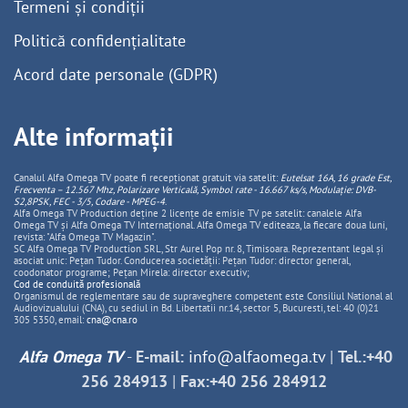
Termeni și condiții
Politică confidențialitate
Acord date personale (GDPR)
Alte informații
Canalul Alfa Omega TV poate fi recepționat gratuit via satelit:
Eutelsat 16A, 16 grade Est,
Frecventa – 12.567 Mhz, Polarizare
Vertica
lă, Symbol rate - 16.667 ks/s, Modulație: DVB-
S2,8PSK, FEC - 3/5, Codare - MPEG-4
.
Alfa Omega TV Production deține 2 licențe de emisie TV pe satelit: canalele Alfa
Omega TV și Alfa Omega TV Internațional. Alfa Omega TV editeaza, la fiecare doua luni,
revista: "Alfa Omega TV Magazin".
SC Alfa Omega TV Production SRL, Str Aurel Pop nr. 8, Timisoara. Reprezentant legal și
asociat unic: Pețan Tudor. Conducerea societății: Pețan Tudor: director general,
coodonator programe; Pețan Mirela: director executiv;
Cod de conduită profesională
Organismul de reglementare sau de supraveghere competent este Consiliul National al
Audiovizualului (CNA), cu sediul in Bd. Libertatii nr.14, sector 5, Bucuresti, tel: 40 (0)21
305 5350, email:
cna@cna.ro
Alfa Omega TV
-
E-mail:
info@alfaomega.tv
|
Tel.:+40
256 284913
|
Fax:+40 256 284912