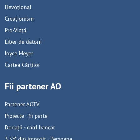
Devoțional
Creaționism
Pro-Viață
Liber de datorii
Joyce Meyer
Cartea Cărților
Fii partener AO
Partener AOTV
Proiecte - fii parte
Donații - card bancar
3,5% din impozit - Persoane