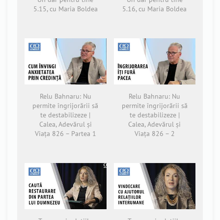
5.15, cu Maria Boldea
5.16, cu Maria Boldea
Relu Bahnaru: Nu
Relu Bahnaru: Nu
permite îngrijorării să
permite îngrijorării să
te destabilizeze |
te destabilizeze |
Calea, Adevărul și
Calea, Adevărul și
Viața 826 – Partea 1
Viața 826 – 2