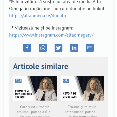
🤲 Te invităm să susții lucrarea de media Alfa
Omega în rugăciune sau cu o donație pe linkul:
https://alfaomega.tv/donatii
📍 Vizitează-ne și pe Instagram:
https://www.instagram.com/alfaomegatv/
Articole similare
Care sunt urmările
Trauma și relațiile
traumei, partea a 6-a |
interumane, partea I |
Un dar pentru tine
Un dar pentru tine