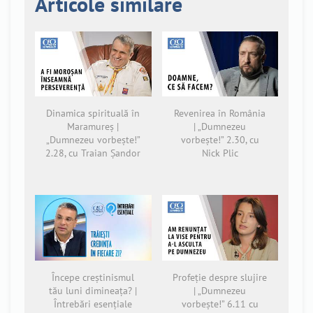
Articole similare
Dinamica spirituală în
Revenirea în România
Maramureș |
| „Dumnezeu
„Dumnezeu vorbește!”
vorbește!” 2.30, cu
2.28, cu Traian Șandor
Nick Plic
Începe creștinismul
Profeție despre slujire
tău luni dimineața? |
| „Dumnezeu
Întrebări esențiale
vorbește!” 6.11 cu