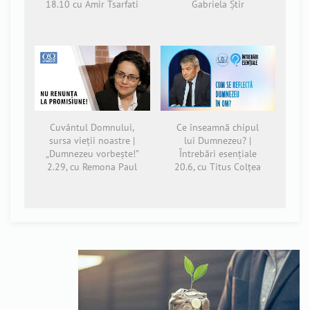
18.10 cu Amir Tsarfati
Gabriela Știr
Cuvântul Domnului,
Ce înseamnă chipul
sursa vieții noastre |
lui Dumnezeu? |
„Dumnezeu vorbește!”
Întrebări esențiale
2.29, cu Remona Paul
20.6, cu Titus Colțea