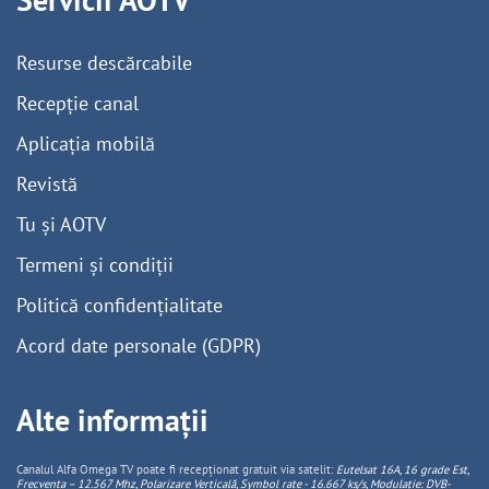
Resurse descărcabile
Recepție canal
Aplicația mobilă
Revistă
Tu și AOTV
Termeni și condiții
Politică confidențialitate
Acord date personale (GDPR)
Alte informații
Canalul Alfa Omega TV poate fi recepționat gratuit via satelit:
Eutelsat 16A, 16 grade Est,
Frecventa – 12.567 Mhz, Polarizare
Vertica
lă, Symbol rate - 16.667 ks/s, Modulație: DVB-