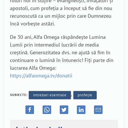
roluri noi în slujire – evangheliști, învățători și
apostoli, cum profeția a început să fie din nou
recunoscută ca un mijloc prin care Dumnezeu
încă vorbește astăzi.
De 30 ani, Alfa Omega răspândește Lumina
Lumii prin intermediul lucrării de media
creștină. Generozitatea dvs. ne ajută să fim în
continuare o lumină în întuneric! Fiți parte din
lucrarea Alfa Omega:
https://alfaomega.tv/donatii
SUBIECTE:
intrebari esentiale
,
profeție