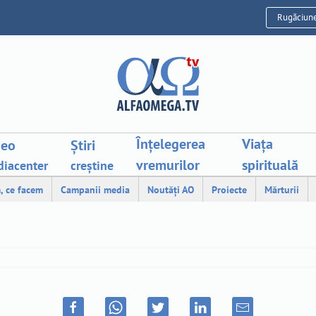
Rugăciun
Înțelegerea
Viața
deo
Știri
vremurilor
spirituală
iacenter
creștine
, ce facem
Campanii media
Noutăți AO
Proiecte
Mărturii