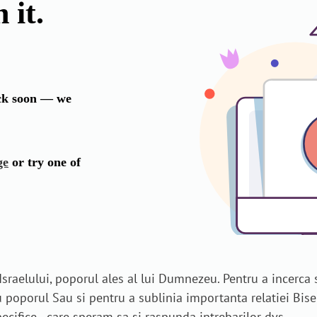
raelului, poporul ales al lui Dumnezeu. Pentru a incerca 
oporul Sau si pentru a sublinia importanta relatiei Biser
specifice - care speram sa si raspunda intrebarilor dvs