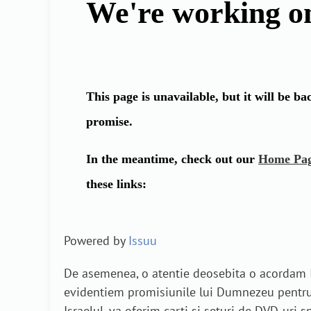
Powered by
Issuu
De asemenea, o atentie deosebita o acordam Is
evidentiem promisiunile lui Dumnezeu pentru p
Israelul, va oferim carti si seturi de DVD-uri 