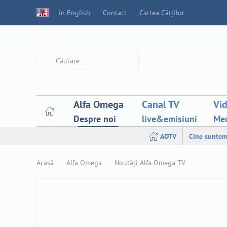
in English
Contact
Cartea Cărților
Type 2 or more characters for
results.
Alfa Omega
Canal TV
Vi
Despre noi
live&emisiuni
Med
AOTV
Cine suntem
Acasă
Alfa Omega
Noutăți Alfa Omega TV