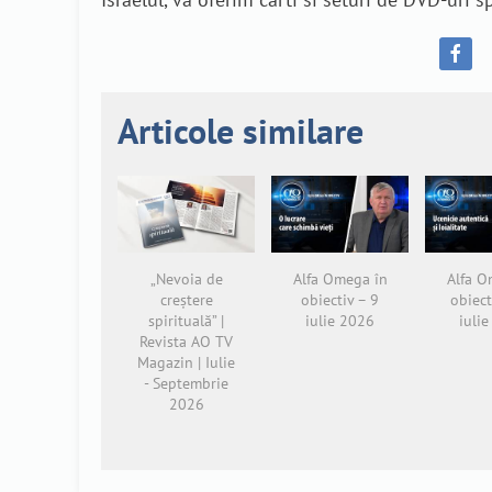
Articole similare
„Nevoia de
Alfa Omega în
Alfa O
creștere
obiectiv – 9
obiect
spirituală” |
iulie 2026
iuli
Revista AO TV
Magazin | Iulie
- Septembrie
2026