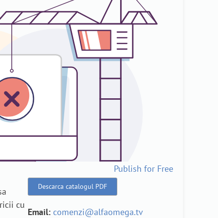
Publish for Free
Descarca catalogul PDF
sa
icii cu
Email:
comenzi@alfaomega.tv