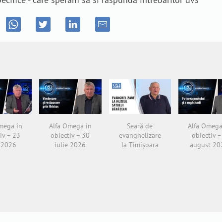
mega în
Alfa Omega în
Seară de
Alfa Omega
iv – 23
obiectiv – 30
evanghelizare
obiectiv –
e 2026
iulie 2026
la Timișoara
august 20