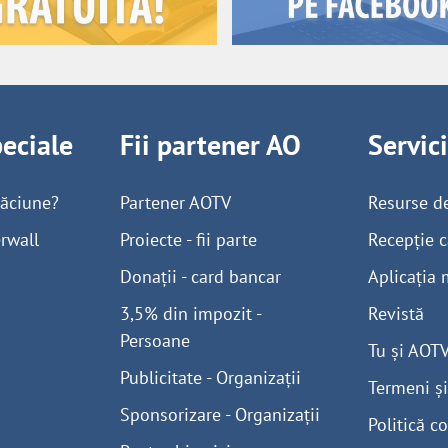
peciale
Fii partener AO
Servic
găciune?
Partener AOTV
Resurse d
rwall
Proiecte - fii parte
Recepție c
Donații - card bancar
Aplicația 
3,5% din impozit -
Revistă
Persoane
Tu și AOT
Publicitate - Organizații
Termeni și
Sponsorizare - Organizații
Politică co