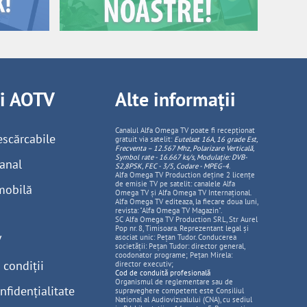
ii AOTV
Alte informații
Canalul Alfa Omega TV poate fi recepționat
escărcabile
gratuit via satelit:
Eutelsat 16A, 16 grade Est,
Frecventa – 12.567 Mhz, Polarizare
Vertica
lă,
Symbol rate - 16.667 ks/s, Modulație: DVB-
anal
S2,8PSK, FEC - 3/5, Codare - MPEG-4
.
Alfa Omega TV Production deține 2 licențe
de emisie TV pe satelit: canalele Alfa
mobilă
Omega TV și Alfa Omega TV Internațional.
Alfa Omega TV editeaza, la fiecare doua luni,
revista: "Alfa Omega TV Magazin".
SC Alfa Omega TV Production SRL, Str Aurel
Pop nr. 8, Timisoara. Reprezentant legal și
V
asociat unic: Pețan Tudor. Conducerea
societății: Pețan Tudor: director general,
coodonator programe; Pețan Mirela:
 condiții
director executiv;
Cod de conduită profesională
Organismul de reglementare sau de
nfidențialitate
supraveghere competent este Consiliul
National al Audiovizualului (CNA), cu sediul