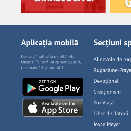
Aplicația mobilă
Secțiuni s
Descarcă aplicația mobilă „Alfa
Ai nevoie de ru
Omega TV” și fii la curent cu știri,
recomandări și noutăți!
Rugaciune-Praye
Devoțional
Creaționism
Pro-Viață
Liber de datorii
Joyce Meyer