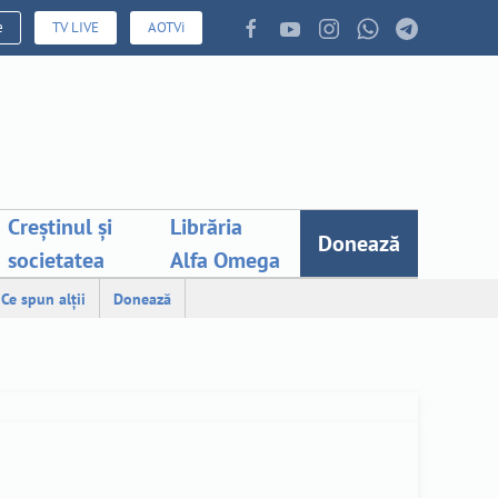
e
TV LIVE
AOTVi
Creștinul și
Librăria
Donează
societatea
Alfa Omega
Ce spun alții
Donează