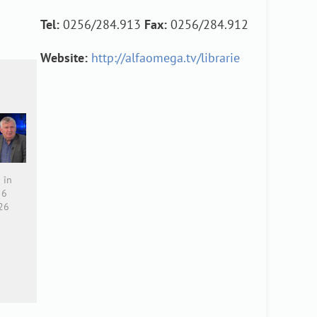
Tel:
0256/284.913
Fax:
0256/284.912
Website:
http://alfaomega.tv/librarie
 în
 6
26