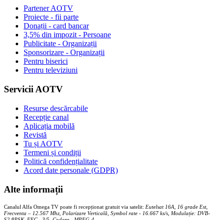
Partener AOTV
Proiecte - fii parte
Donații - card bancar
3,5% din impozit - Persoane
Publicitate - Organizații
Sponsorizare - Organizații
Pentru biserici
Pentru televiziuni
Servicii AOTV
Resurse descărcabile
Recepție canal
Aplicația mobilă
Revistă
Tu și AOTV
Termeni și condiții
Politică confidențialitate
Acord date personale (GDPR)
Alte informații
Canalul Alfa Omega TV poate fi recepționat gratuit via satelit:
Eutelsat 16A, 16 grade Est,
Frecventa – 12.567 Mhz, Polarizare
Vertica
lă, Symbol rate - 16.667 ks/s, Modulație: DVB-
S2,8PSK, FEC - 3/5, Codare - MPEG-4
.