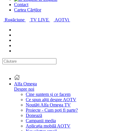
Contact
Cartea Cărților
Rugăciune
TV LIVE
AOTVi
Alfa Omega
Despre noi
Cine suntem și ce facem
Ce spun alții despre AOTV
Noutăți Alfa Omega TV
Proiecte - Cum poți fi parte?
Donează
Campanii media
Aplicația mobilă AOTV