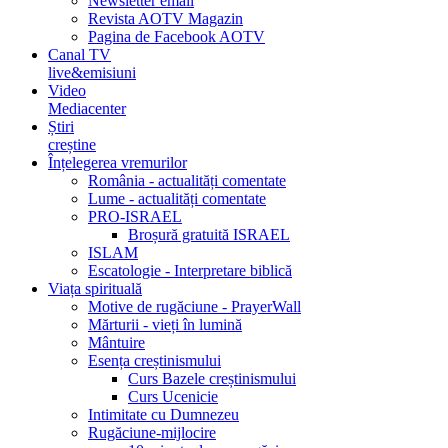
Newsletter email
Revista AOTV Magazin
Pagina de Facebook AOTV
Canal TV
live&emisiuni
Video
Mediacenter
Știri
creștine
Înțelegerea vremurilor
România - actualități comentate
Lume - actualități comentate
PRO-ISRAEL
Broșură gratuită ISRAEL
ISLAM
Escatologie - Interpretare biblică
Viața spirituală
Motive de rugăciune - PrayerWall
Mărturii - vieți în lumină
Mântuire
Esența creștinismului
Curs Bazele creștinismului
Curs Ucenicie
Intimitate cu Dumnezeu
Rugăciune-mijlocire