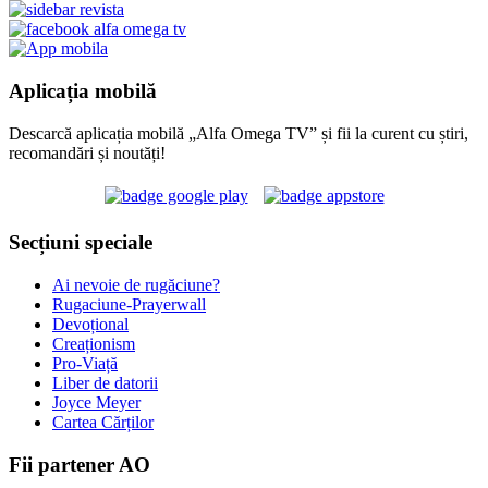
Aplicația mobilă
Descarcă aplicația mobilă „Alfa Omega TV” și fii la curent cu știri,
recomandări și noutăți!
Secțiuni speciale
Ai nevoie de rugăciune?
Rugaciune-Prayerwall
Devoțional
Creaționism
Pro-Viață
Liber de datorii
Joyce Meyer
Cartea Cărților
Fii partener AO