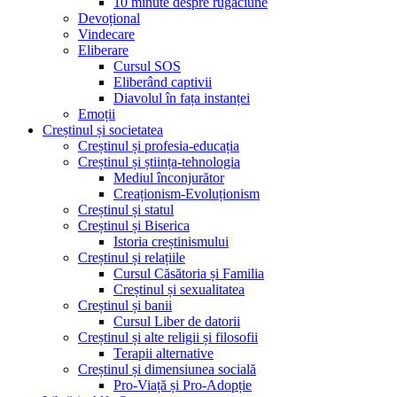
10 minute despre rugăciune
Devoțional
Vindecare
Eliberare
Cursul SOS
Eliberând captivii
Diavolul în fața instanței
Emoții
Creștinul și societatea
Creștinul și profesia-educația
Creștinul și știința-tehnologia
Mediul înconjurător
Creaționism-Evoluționism
Creștinul și statul
Creștinul și Biserica
Istoria creștinismului
Creștinul și relațiile
Cursul Căsătoria și Familia
Creștinul și sexualitatea
Creștinul și banii
Cursul Liber de datorii
Creștinul și alte religii și filosofii
Terapii alternative
Creștinul și dimensiunea socială
Pro-Viață și Pro-Adopție