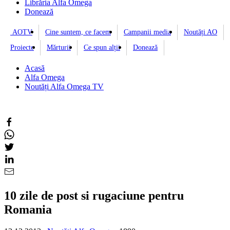
Librăria Alfa Omega
Donează
AOTV
Cine suntem, ce facem
Campanii media
Noutăți AO
Proiecte
Mărturii
Ce spun alții
Donează
Acasă
Alfa Omega
Noutăți Alfa Omega TV
10 zile de post si rugaciune pentru
Romania