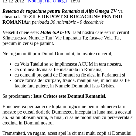
13.12.2012
Noutăți Alfa Omega
1890
Reteaua de rugaciune pentru Romania
si
Alfa Omega TV
va
cheama la
10 ZILE DE POST SI RUGACIUNE PENTRU
ROMANIA
in perioada 30 noiembrie - 9 decembrie
Versetul cheie este:
Matei 6:9 b-10:
Tatal nostru care esti in ceruri!
Sfinteasca-se Numele Tau!
Vie Imparatia Ta; faca-se Voia Ta ,
precum in cer si pe pamint.
Ne rugam uniti prin Duhul Domnului, in invoire cu cerul,
ca Voia Tatalui sa se implineasca ACUM in tara noastra,
ca ordinea divina sa fie instaurata in Romania
,
ca oamenii pregatiti de Domnul sa fie alesi in Parlament si
orice forma de uzurpare, frauda, manipulare, minciuna sa fie
facute fara putere, in Numele Domnului Isus Cristos.
Sa proclamam :
Isus Cristos este Domnul Romaniei.
E incheierea perioadei de lupta in rugaciune pentru alinierea tarii
noastre pe cursul dorit de Dumnezeu, inceputa in luna mai a acestui
an. Sa nu obosim acum, la final, ci sa ne mobilizam cu persevernta si
credinta in Domnul nostru.
Tramsmiteti, va rugam, acest apel la cit mai multi copii ai Domnului.