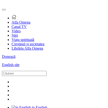
Alfa Omega
Canal TV
Video
Știri
Viața spirituală
Creștinul și societatea
Librăria Alfa Omega
Donează
English site
in English