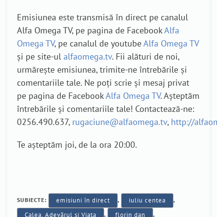
Emisiunea este transmisă în direct pe canalul
Alfa Omega TV, pe pagina de Facebook
Alfa
Omega TV
, pe canalul de youtube
Alfa Omega TV
și pe site-ul
alfaomega.tv
. Fii alături de noi,
urmărește emisiunea, trimite-ne întrebările și
comentariile tale. Ne poți scrie și mesaj privat
pe pagina de Facebook
Alfa Omega TV
. Așteptăm
întrebările și comentariile tale! Contactează-ne:
0256.490.637,
rugaciune@alfaomega.tv
,
http://alfa
Te așteptăm joi, de la ora 20:00.
SUBIECTE:
emisiuni în direct
,
iuliu centea
,
Calea, Adevărul și Viața
,
florin dan
,