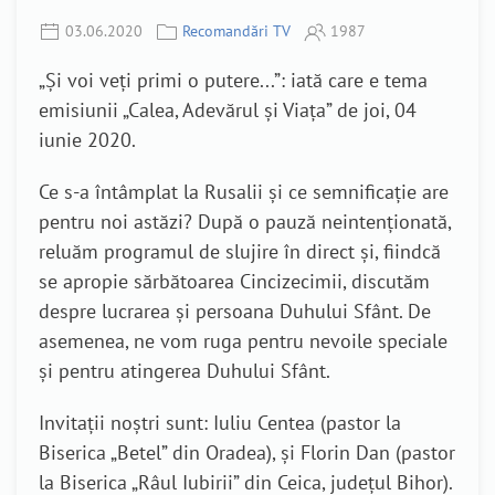
03.06.2020
Recomandări TV
1987
„Și voi veți primi o putere...”: iată care e tema
emisiunii „Calea, Adevărul și Viața” de joi, 04
iunie 2020.
Ce s-a întâmplat la Rusalii și ce semnificație are
pentru noi astăzi? După o pauză neintenționată,
reluăm programul de slujire în direct și, fiindcă
se apropie sărbătoarea Cincizecimii, discutăm
despre lucrarea și persoana Duhului Sfânt. De
asemenea, ne vom ruga pentru nevoile speciale
și pentru atingerea Duhului Sfânt.
Invitații noștri sunt: Iuliu Centea (pastor la
Biserica „Betel” din Oradea), și Florin Dan (pastor
la Biserica „Râul Iubirii” din Ceica, județul Bihor).