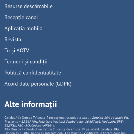
Resurse descărcabile
Recepție canal
Aplicația mobilă
Revistă
Tu și AOTV
Termeni și condiții
Politică confidențialitate
Acord date personale (GDPR)
Alte informații
Canalul Alfa Omega TV poate fi recepționat gratuit via satelit:
Eutelsat 16A, 16 grade Est,
Frecventa – 12.567 Mhz, Polarizare
Vertica
lă, Symbol rate - 16.667 ks/s, Modulație: DVB-
S2,8PSK, FEC - 3/5, Codare - MPEG-4
.
Alfa Omega TV Production deține 2 licențe de emisie TV pe satelit: canalele Alfa
Omega TV și Alfa Omega TV Internațional. Alfa Omega TV editeaza, la fiecare doua luni,