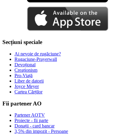
Secțiuni speciale
Ai nevoie de rugăciune?
Rugaciune-Prayerwall
Devoțional
Creaționism
Pro-Viață
Liber de datorii
Joyce Meyer
Cartea Cărților
Fii partener AO
Partener AOTV
Proiecte - fii parte
Donații - card bancar
3,5% din impozit - Persoane