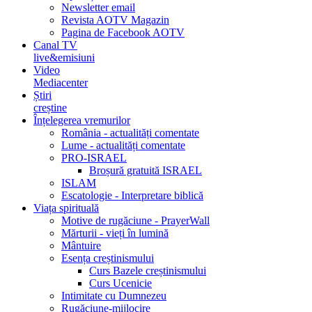
Newsletter email
Revista AOTV Magazin
Pagina de Facebook AOTV
Canal TV
live&emisiuni
Video
Mediacenter
Știri
creștine
Înțelegerea vremurilor
România - actualități comentate
Lume - actualități comentate
PRO-ISRAEL
Broșură gratuită ISRAEL
ISLAM
Escatologie - Interpretare biblică
Viața spirituală
Motive de rugăciune - PrayerWall
Mărturii - vieți în lumină
Mântuire
Esența creștinismului
Curs Bazele creștinismului
Curs Ucenicie
Intimitate cu Dumnezeu
Rugăciune-mijlocire