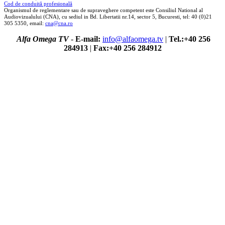
Cod de conduită profesională
Organismul de reglementare sau de supraveghere competent este Consiliul National al
Audiovizualului (CNA), cu sediul in Bd. Libertatii nr.14, sector 5, Bucuresti, tel: 40 (0)21
305 5350, email:
cna@cna.ro
Alfa Omega TV
-
E-mail:
info@alfaomega.tv
|
Tel.:+40 256
284913
|
Fax:+40 256 284912