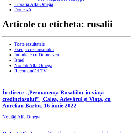
Librăria Alfa Omega
Donează
Articole cu eticheta: rusalii
Toate rezultatele
Esența creștinismului
Intimitate cu Dumnezeu
Israel
Noutăți Alfa Omega
Recomandări TV
În direct: „Permanența Rusaliilor în viața
credinciosului” | Calea, Adevărul și Viața, cu
Aurelian Barbu, 16 iunie 2022
Noutăți Alfa Omega