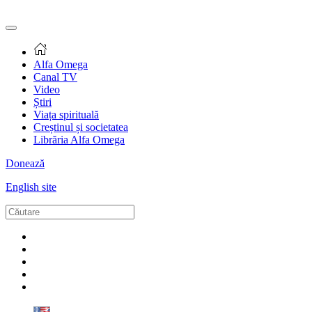
Alfa Omega
Canal TV
Video
Știri
Viața spirituală
Creștinul și societatea
Librăria Alfa Omega
Donează
English site