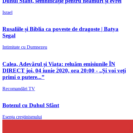
Duhul Sfânt, semnificație pentru neamuri și evrei
Israel
Rusaliile și Biblia ca poveste de dragoste | Batya
Segal
Intimitate cu Dumnezeu
Calea, Adevărul și Viața: reluăm emisiunile ÎN
DIRECT joi, 04 iunie 2020, ora 20:00 - „Și voi veți
primi o putere...”
Recomandări TV
Botezul cu Duhul Sfânt
Esența creștinismului