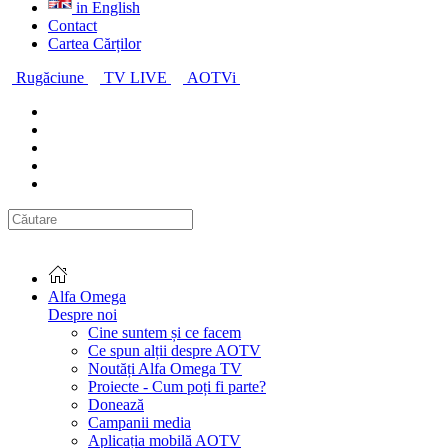
in English
Contact
Cartea Cărților
Rugăciune
TV LIVE
AOTVi
Alfa Omega
Despre noi
Cine suntem și ce facem
Ce spun alții despre AOTV
Noutăți Alfa Omega TV
Proiecte - Cum poți fi parte?
Donează
Campanii media
Aplicația mobilă AOTV