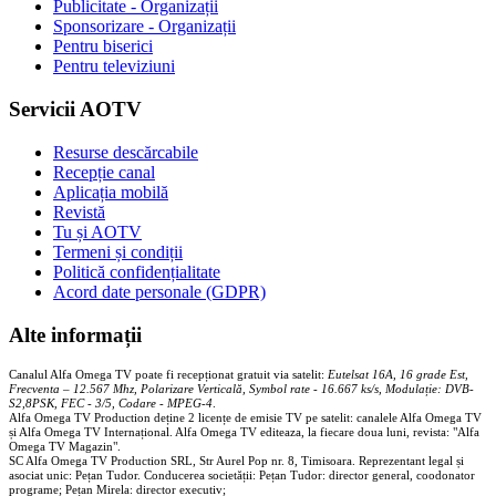
Publicitate - Organizații
Sponsorizare - Organizații
Pentru biserici
Pentru televiziuni
Servicii AOTV
Resurse descărcabile
Recepție canal
Aplicația mobilă
Revistă
Tu și AOTV
Termeni și condiții
Politică confidențialitate
Acord date personale (GDPR)
Alte informații
Canalul Alfa Omega TV poate fi recepționat gratuit via satelit:
Eutelsat 16A, 16 grade Est,
Frecventa – 12.567 Mhz, Polarizare
Vertica
lă, Symbol rate - 16.667 ks/s, Modulație: DVB-
S2,8PSK, FEC - 3/5, Codare - MPEG-4
.
Alfa Omega TV Production deține 2 licențe de emisie TV pe satelit: canalele Alfa Omega TV
și Alfa Omega TV Internațional. Alfa Omega TV editeaza, la fiecare doua luni, revista: "Alfa
Omega TV Magazin".
SC Alfa Omega TV Production SRL, Str Aurel Pop nr. 8, Timisoara. Reprezentant legal și
asociat unic: Pețan Tudor. Conducerea societății: Pețan Tudor: director general, coodonator
programe; Pețan Mirela: director executiv;