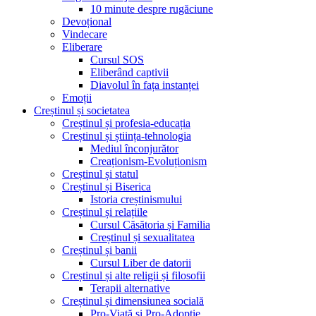
10 minute despre rugăciune
Devoțional
Vindecare
Eliberare
Cursul SOS
Eliberând captivii
Diavolul în fața instanței
Emoții
Creștinul și societatea
Creștinul și profesia-educația
Creștinul și știința-tehnologia
Mediul înconjurător
Creaționism-Evoluționism
Creștinul și statul
Creștinul și Biserica
Istoria creștinismului
Creștinul și relațiile
Cursul Căsătoria și Familia
Creștinul și sexualitatea
Creștinul și banii
Cursul Liber de datorii
Creștinul și alte religii și filosofii
Terapii alternative
Creștinul și dimensiunea socială
Pro-Viață și Pro-Adopție