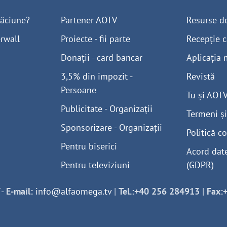
găciune?
Partener AOTV
Resurse d
rwall
Proiecte - fii parte
Recepție c
Donații - card bancar
Aplicația 
3,5% din impozit -
Revistă
Persoane
Tu și AOT
Publicitate - Organizații
Termeni și
Sponsorizare - Organizații
Politică co
Pentru biserici
Acord dat
Pentru televiziuni
(GDPR)
-
E-mail:
info@alfaomega.tv
|
Tel.:+40 256 284913
|
Fax: