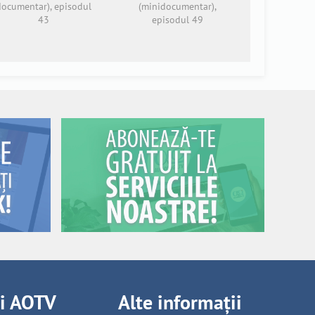
documentar), episodul
(minidocumentar),
43
episodul 49
ii AOTV
Alte informații