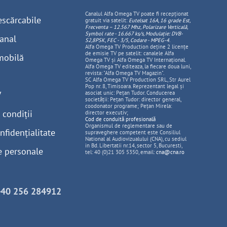
Canalul Alfa Omega TV poate fi recepționat
escărcabile
gratuit via satelit:
Eutelsat 16A, 16 grade Est,
Frecventa – 12.567 Mhz, Polarizare
Vertica
lă,
Symbol rate - 16.667 ks/s, Modulație: DVB-
anal
S2,8PSK, FEC - 3/5, Codare - MPEG-4
.
Alfa Omega TV Production deține 2 licențe
de emisie TV pe satelit: canalele Alfa
mobilă
Omega TV și Alfa Omega TV Internațional.
Alfa Omega TV editeaza, la fiecare doua luni,
revista: "Alfa Omega TV Magazin".
SC Alfa Omega TV Production SRL, Str Aurel
Pop nr. 8, Timisoara. Reprezentant legal și
V
asociat unic: Pețan Tudor. Conducerea
societății: Pețan Tudor: director general,
coodonator programe; Pețan Mirela:
 condiții
director executiv;
Cod de conduită profesională
Organismul de reglementare sau de
nfidențialitate
supraveghere competent este Consiliul
National al Audiovizualului (CNA), cu sediul
in Bd. Libertatii nr.14, sector 5, Bucuresti,
e personale
tel: 40 (0)21 305 5350, email:
cna@cna.ro
+40 256 284912