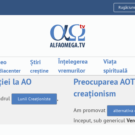
Rugăciun
Înțelegerea
Viața
deo
Știri
vremurilor
spirituală
iacenter
creștine
iei la AO
Preocuparea AOT
creaționism
adrul
,
Lunii Creaționiste
Am promovat
alternativa 
început, sub genericul
Ver