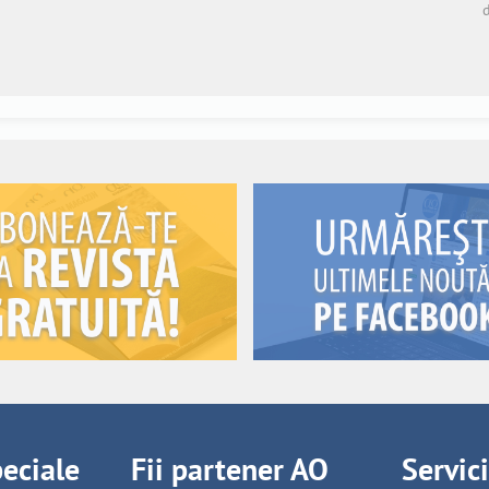
peciale
Fii partener AO
Servic