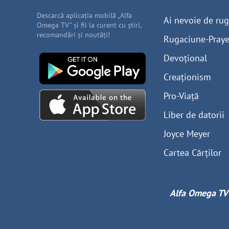
Descarcă aplicația mobilă „Alfa
Ai nevoie de ru
Omega TV” și fii la curent cu știri,
recomandări și noutăți!
Rugaciune-Praye
Devoțional
Creaționism
Pro-Viață
Liber de datorii
Joyce Meyer
Cartea Cărților
Alfa Omega TV