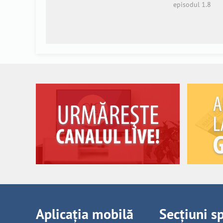
episodul 1.8
Aplicația mobilă
Secțiuni s