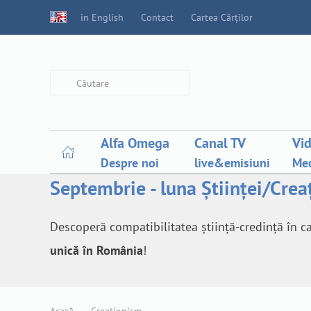
in English
Contact
Cartea Cărților
Type 2 or more characters for
results.
Alfa Omega
Canal TV
Vi
Despre noi
live&emisiuni
Med
Septembrie - luna Științei/Creaț
Descoperă compatibilitatea știință-credință în c
unică în România
!