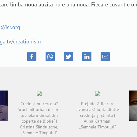
fiecare limba noua auzita nu e una noua. Fiecare cuvant e o
://icr.org
ga.tv/creationism
Crede și nu cerceta?
Prejudecăţile care
Scurt mit urban despre
avansează lupta dintre
„ochelarii de cal din
credinţă și știinţă |
coperte de Biblie“ |
Alina Kartman,
Cristina Săndulache,
„Semnele Timpului”
„Semnele Timpului”