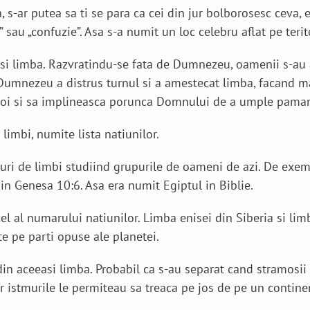
, s-ar putea sa ti se para ca cei din jur bolborosesc ceva,
sau „confuzie”. Asa s-a numit un loc celebru aflat pe terito
asi limba. Razvratindu-se fata de Dumnezeu, oamenii s-au
, Dumnezeu a distrus turnul si a amestecat limba, facand m
i noi si sa implineasca porunca Domnului de a umple paman
limbi, numite lista natiunilor.
ri de limbi studiind grupurile de oameni de azi. De exemp
in Genesa 10:6. Asa era numit Egiptul in Biblie.
cel al numarului natiunilor. Limba enisei din Siberia si l
te pe parti opuse ale planetei.
 din aceeasi limba. Probabil ca s-au separat cand stramosi
r istmurile le permiteau sa treaca pe jos de pe un continen