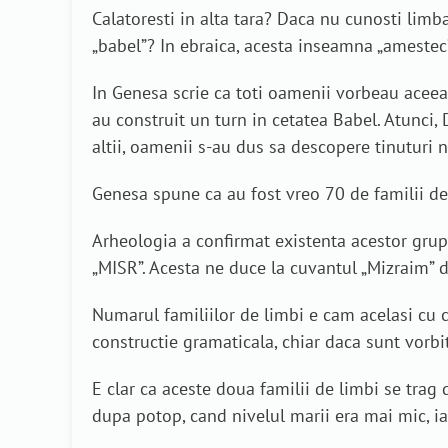
Calatoresti in alta tara? Daca nu cunosti limba
„babel”? In ebraica, acesta inseamna „amestec” 
In Genesa scrie ca toti oamenii vorbeau acee
au construit un turn in cetatea Babel. Atunci
altii, oamenii s-au dus sa descopere tinutur
Genesa spune ca au fost vreo 70 de familii de 
Arheologia a confirmat existenta acestor grupu
„MISR”. Acesta ne duce la cuvantul „Mizraim” d
Numarul familiilor de limbi e cam acelasi cu 
constructie gramaticala, chiar daca sunt vorbi
E clar ca aceste doua familii de limbi se trag
dupa potop, cand nivelul marii era mai mic, ia