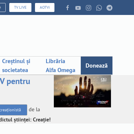
e
TV LIVE
AOTVi
Creștinul și
Librăria
Donează
societatea
Alfa Omega
V pentru
de la
creaționistă
dictul științei: Creație!