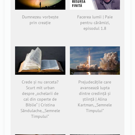
Dumnezeu vorbește
Facerea lumii | Paie
prin creație
pentru cărămizi,
episodul 1.8
Crede și nu cerceta?
Prejudecăţile care
Scurt mit urban
avansează lupta
despre „ochelarii de
dintre credinţă și
cal din coperte de
știinţă | Alina
Biblie“ | Cristina
Kartman, „Semnele
Săndulache, „Semnele
Timpului”
Timpului”