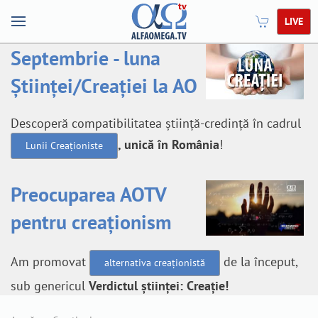
LIVE
Septembrie - luna
Științei/Creației la AO
Descoperă compatibilitatea știință-credință în cadrul
, unică în România
!
Lunii Creaționiste
Preocuparea AOTV
pentru creaționism
Am promovat
de la început,
alternativa creaționistă
sub genericul
Verdictul științei: Creație!