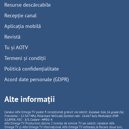
Resurse descărcabile
Recepție canal
Aplicația mobilă
Revistă
Tu și AOTV
Termeni și condiții
Politică confidențialitate
Acord date personale (GDPR)
Alte informații
Canalul Alfa Omega TV poate fi recepționat gratuit via satelit:
Eutelsat 16A, 16 grade Est,
Frecventa – 12.567 Mhz, Polarizare
Vertica
lă, Symbol rate - 16.667 ks/s, Modulație: DVB-
S2,8PSK, FEC - 3/5, Codare - MPEG-4
.
Alfa Omega TV Production deține 2 licențe de emisie TV pe satelit: canalele Alfa
Omega TV și Alfa Omega TV Internațional. Alfa Omega TV editeaza, la fiecare doua luni,