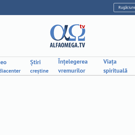
Rugăciun
Înțelegerea
Viața
deo
Știri
vremurilor
spirituală
iacenter
creștine