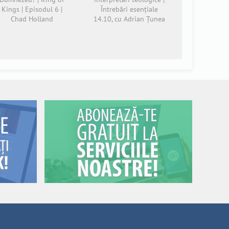
Kings | Episodul 6 |
Întrebări esențiale
Chad Holland
14.10, cu Adrian Țunea