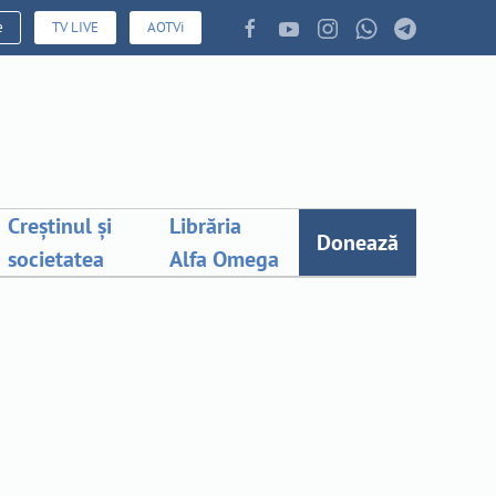
e
TV LIVE
AOTVi
Creștinul și
Librăria
Donează
societatea
Alfa Omega