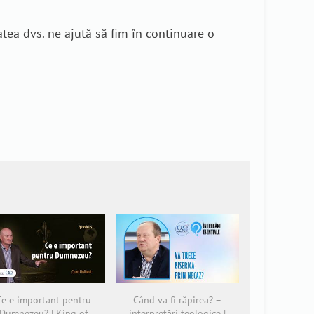
tea dvs. ne ajută să fim în continuare o
Ce e important pentru
Când va fi răpirea? –
Dumnezeu? | King of
interpretări teologice |