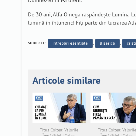
Dumnezeu ni l-a oferit.
De 30 ani, Alfa Omega răspândește Lumina Lumi
lumină în întuneric! Fiți parte din lucrarea A
SUBIECTE:
intrebari esentiale
,
Biserica
,
cris
Articole similare
Titus Colțea: Valorile
Titus Colțea: Valoril
Împărăției | Calea,
Împărăției | Calea,