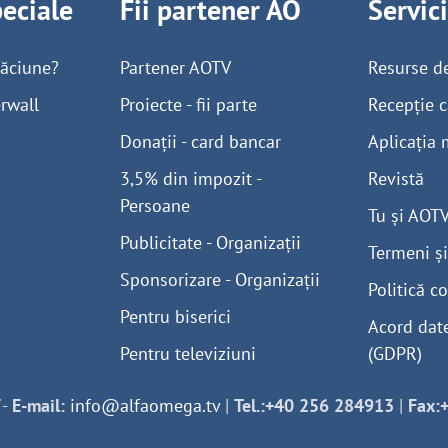
peciale
Fii partener AO
Servic
găciune?
Partener AOTV
Resurse d
rwall
Proiecte - fii parte
Recepție c
Donații - card bancar
Aplicația 
3,5% din impozit -
Revistă
Persoane
Tu și AOT
Publicitate - Organizații
Termeni și
Sponsorizare - Organizații
Politică co
Pentru biserici
Acord dat
Pentru televiziuni
(GDPR)
-
E-mail:
info@alfaomega.tv
|
Tel.:+40 256 284913
|
Fax: