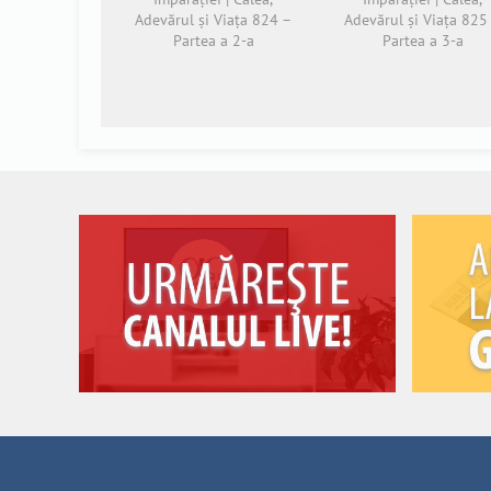
Adevărul și Viața 824 –
Adevărul și Viața 825
Partea a 2-a
Partea a 3-a