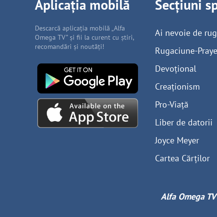
Aplicația mobilă
Secțiuni s
Descarcă aplicația mobilă „Alfa
Ai nevoie de ru
Omega TV” și fii la curent cu știri,
recomandări și noutăți!
Rugaciune-Praye
Devoțional
Creaționism
Pro-Viață
Liber de datorii
Joyce Meyer
Cartea Cărților
Alfa Omega TV