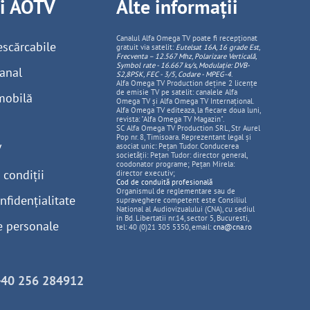
ii AOTV
Alte informații
Canalul Alfa Omega TV poate fi recepționat
escărcabile
gratuit via satelit:
Eutelsat 16A, 16 grade Est,
Frecventa – 12.567 Mhz, Polarizare
Vertica
lă,
Symbol rate - 16.667 ks/s, Modulație: DVB-
anal
S2,8PSK, FEC - 3/5, Codare - MPEG-4
.
Alfa Omega TV Production deține 2 licențe
de emisie TV pe satelit: canalele Alfa
mobilă
Omega TV și Alfa Omega TV Internațional.
Alfa Omega TV editeaza, la fiecare doua luni,
revista: "Alfa Omega TV Magazin".
SC Alfa Omega TV Production SRL, Str Aurel
Pop nr. 8, Timisoara. Reprezentant legal și
V
asociat unic: Pețan Tudor. Conducerea
societății: Pețan Tudor: director general,
coodonator programe; Pețan Mirela:
 condiții
director executiv;
Cod de conduită profesională
Organismul de reglementare sau de
nfidențialitate
supraveghere competent este Consiliul
National al Audiovizualului (CNA), cu sediul
in Bd. Libertatii nr.14, sector 5, Bucuresti,
e personale
tel: 40 (0)21 305 5350, email:
cna@cna.ro
+40 256 284912