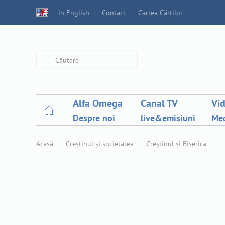
in English
Contact
Cartea Cărților
Type 2 or more characters for
results.
Alfa Omega
Canal TV
Vi
Despre noi
live&emisiuni
Med
Acasă
Creștinul și societatea
Creștinul și Biserica