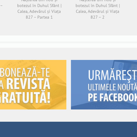
 –
botezul în Duhul Sfânt |
botezul în Duhul Sfânt |
Calea, Adevărul și Viața
Calea, Adevărul și Viața
827 – Partea 1
827 – 2