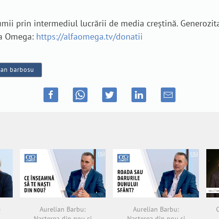
i prin intermediul lucrării de media creștină. Generozita
lfa Omega:
https://alfaomega.tv/donatii
tian barbosu
e
Aurelian Barbu:
Aurelian Barbu:
Nașterea din nou și
Nașterea din nou și