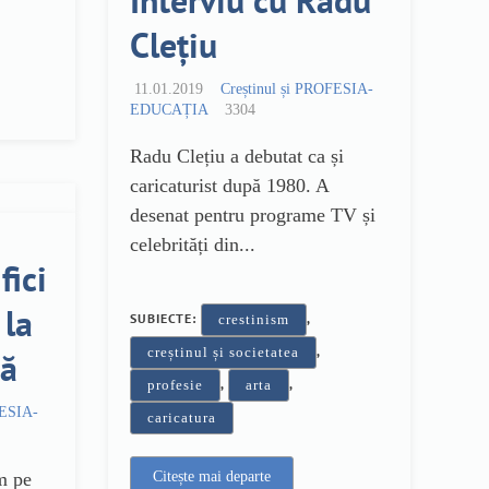
Interviu cu Radu
Clețiu
11.01.2019
Creștinul și PROFESIA-
EDUCAȚIA
3304
Radu Clețiu a debutat ca și
caricaturist după 1980. A
desenat pentru programe TV și
celebrități din...
fici
la
SUBIECTE:
,
crestinism
,
creștinul și societatea
că
,
,
profesie
arta
FESIA-
caricatura
m pe
Citește mai departe