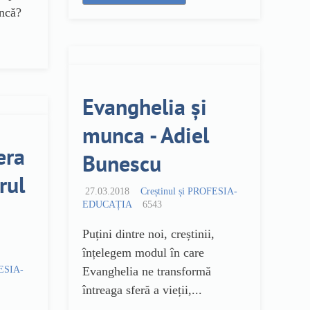
ncă?
Evanghelia și
munca - Adiel
era
Bunescu
rul
27.03.2018
Creștinul și PROFESIA-
EDUCAȚIA
6543
Puțini dintre noi, creștinii,
înțelegem modul în care
FESIA-
Evanghelia ne transformă
întreaga sferă a vieții,...