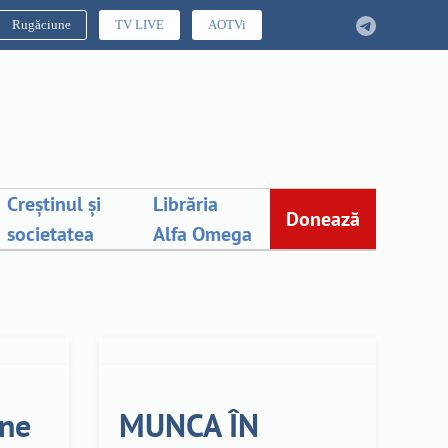
Rugăciune
TV LIVE
AOTVi
Creștinul și
Librăria
Donează
societatea
Alfa Omega
ine
MUNCA ÎN