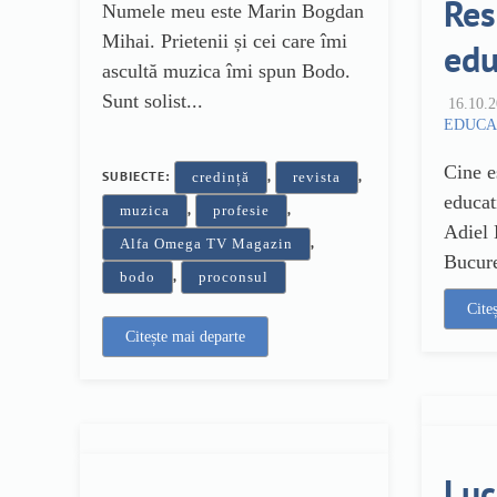
Res
Numele meu este Marin Bogdan
Mihai. Prietenii și cei care îmi
edu
ascultă muzica îmi spun Bodo.
Sunt solist...
16.10.
EDUCA
Cine e
SUBIECTE:
,
,
credință
revista
educat
,
,
muzica
profesie
Adiel 
,
Alfa Omega TV Magazin
Bucure
,
bodo
proconsul
Cite
Citește mai departe
Luc