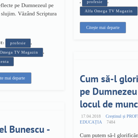
,
,
profesie
eflecte pe Dumnezeul pe
Alfa Omega TV Magazin
l slujim. Văzând Scriptura
Citește mai departe
TE:
,
profesie
,
 Omega TV Magazin
lenta
Cum să-l glori
ște mai departe
pe Dumnezeu 
locul de mun
17.04.2018
Creștinul și PRO
EDUCAȚIA
7484
el Bunescu -
Cum putem să-l glorifică