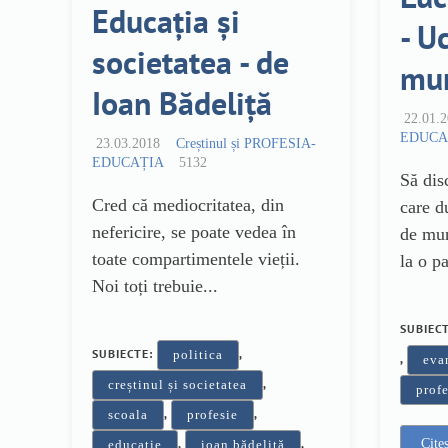
Educația și
- U
societatea - de
mu
Ioan Bădeliță
22.01.
EDUCA
23.03.2018
Creștinul și PROFESIA-
EDUCAȚIA
5132
Să dis
Cred că mediocritatea, din
care d
nefericire, se poate vedea în
de mu
toate compartimentele vieții.
la o pa
Noi toți trebuie...
SUBIEC
SUBIECTE:
,
politica
,
eva
,
creștinul și societatea
profe
,
,
scoala
profesie
,
,
Cite
educatie
ioan bădeliță