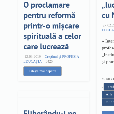
O proclamare
„lu
pentru reformă
cu 
printr-o mișcare
27.02.
EDUCA
spirituală a celor
» Inte
care lucrează
profes
„Instit
12.03.2019
Creștinul și PROFESIA-
și prac
EDUCAȚIA
3426
Citește mai departe
SUBIEC
,
prof
Alfa
mun
Eliberându-i pe