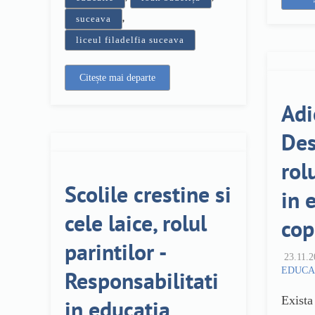
,
suceava
liceul filadelfia suceava
Citește mai departe
Adi
Des
rol
Scolile crestine si
in 
cele laice, rolul
cop
parintilor -
23.11.2
EDUCA
Responsabilitati
Exista
in educatia