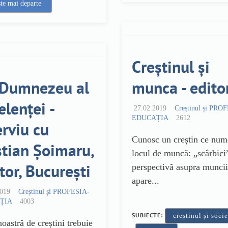
ște mai departe
Creștinul și
Dumnezeu al
munca - editor
elenței -
27.02.2019
Creștinul și PRO
EDUCAȚIA
2612
erviu cu
Cunosc un creștin ce num
stian Șoimaru,
locul de muncă: „scârbici
tor, București
perspectivă asupra muncii
apare...
2019
Creștinul și PROFESIA-
ȚIA
4003
SUBIECTE:
creștinul și soci
noastră de creștini trebuie