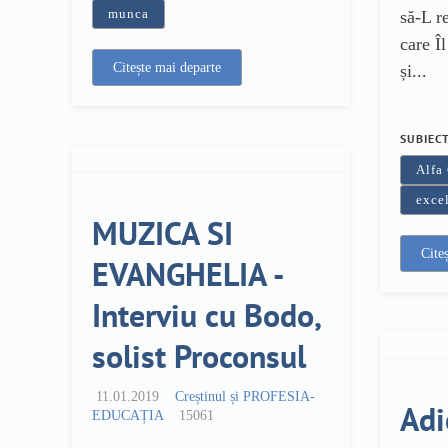
munca
să-L r
care Î
Citește mai departe
și...
SUBIEC
Alfa
exce
MUZICA SI
Cite
EVANGHELIA -
Interviu cu Bodo,
solist Proconsul
11.01.2019
Creștinul și PROFESIA-
Adi
EDUCAȚIA
15061