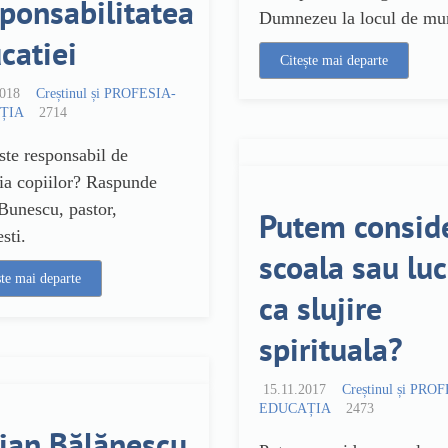
ponsabilitatea
Dumnezeu la locul de mu
catiei
Citește mai departe
2018
Creștinul și PROFESIA-
ȚIA
2714
ste responsabil de
ia copiilor? Raspunde
Bunescu, pastor,
Putem consid
sti.
scoala sau luc
ște mai departe
ca slujire
spirituala?
15.11.2017
Creștinul și PRO
EDUCAȚIA
2473
ian Bălănescu