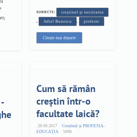
au
?
SUBIECTE:
creștinul și societatea
er,
,
,
Adiel Bunescu
profesie
Citește mai departe
Cum să rămân
creștin într-o
-
facultate laică?
ghe
28.09.2017
Creștinul și PROFESIA-
EDUCAȚIA
5098