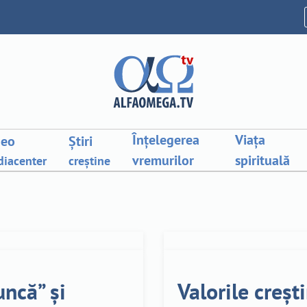
Înțelegerea
Viața
deo
Știri
vremurilor
spirituală
iacenter
creștine
ncă” și
Valorile creșt