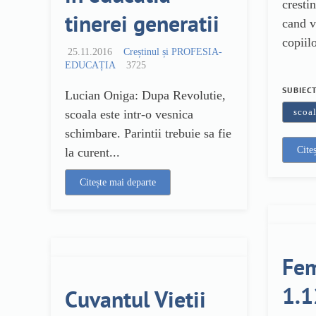
crestin
tinerei generatii
cand v
copiilo
25.11.2016
Creștinul și PROFESIA-
EDUCAȚIA
3725
SUBIEC
Lucian Oniga: Dupa Revolutie,
scoa
scoala este intr-o vesnica
schimbare. Parintii trebuie sa fie
Cite
la curent...
Citește mai departe
Fem
1.1
Cuvantul Vietii