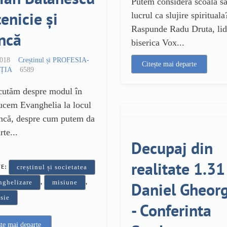
Putem considera scoala s
cenicie și
lucrul ca slujire spirituala
Raspunde Radu Druta, lid
ncă
biserica Vox...
2018
Creștinul și PROFESIA-
Citește mai departe
ȚIA
6589
cutăm despre modul în
ucem Evanghelia la locul
ncă, despre cum putem da
rte...
Decupaj din
realitate 1.31 
TE:
creștinul și societatea
,
,
nghelizare
misiune
Daniel Gheor
sie
- Conferinta
ște mai departe