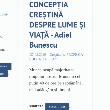
CONCEPȚIA
CREȘTINĂ
FESIA-
DESPRE LUME ȘI
VIAȚĂ - Adiel
cu
Bunescu
am...
27.02.2019
Creștinul și PROFESIA-
EDUCAȚIA
5424
etatea
Munca ocupă majoritatea
,
ine
timpului nostru. Muncim cel
puțin 40 de ore pe săptămână,
mai adăugăm și timpul...
SUBIECTE:
,
crestinism