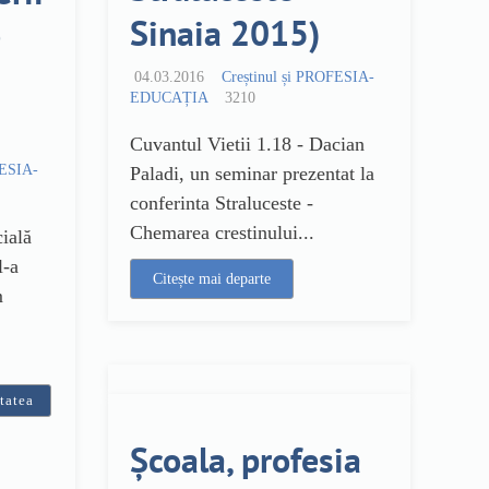
Sinaia 2015)
e
04.03.2016
Creștinul și PROFESIA-
EDUCAȚIA
3210
Cuvantul Vietii 1.18 - Dacian
FESIA-
Paladi, un seminar prezentat la
conferinta Straluceste -
Chemarea crestinului...
cială
l-a
Citește mai departe
m
etatea
Școala, profesia