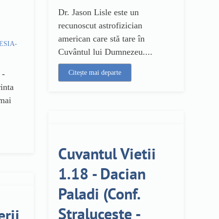
Dr. Jason Lisle este un
recunoscut astrofizician
american care stă tare în
FESIA-
Cuvântul lui Dumnezeu....
 -
Citește mai departe
inta
 mai
Cuvantul Vietii
1.18 - Dacian
Paladi (Conf.
Straluceste -
erii