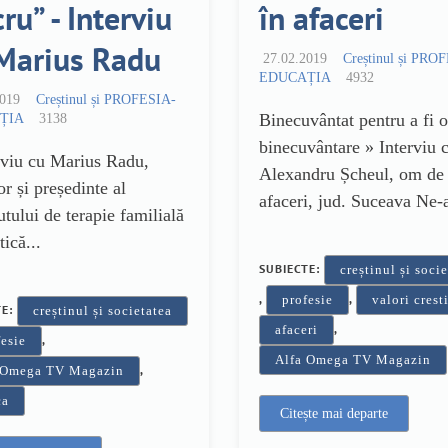
cru” - Interviu
în afaceri
Marius Radu
27.02.2019
Creștinul și PRO
EDUCAȚIA
4932
2019
Creștinul și PROFESIA-
Binecuvântat pentru a fi o
ȚIA
3138
binecuvântare » Interviu 
rviu cu Marius Radu,
Alexandru Șcheul, om de
or și președinte al
afaceri, jud. Suceava Ne-
utului de terapie familială
tică...
SUBIECTE:
creștinul și soci
,
,
profesie
valori crest
TE:
creștinul și societatea
,
afaceri
,
esie
Alfa Omega TV Magazin
,
 Omega TV Magazin
ca
Citește mai departe