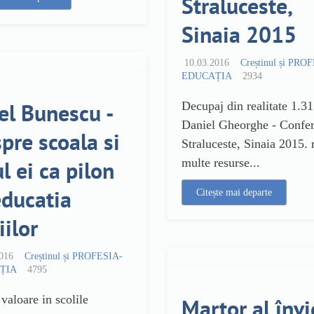
Straluceste,
Sinaia 2015
10.03.2016
Creștinul și PRO
EDUCAȚIA
2934
el Bunescu -
Decupaj din realitate 1.31
Daniel Gheorghe - Confer
pre scoala si
Straluceste, Sinaia 2015.
ul ei ca pilon
multe resurse...
educatia
Citește mai departe
iilor
016
Creștinul și PROFESIA-
ȚIA
4795
 valoare in scolile
Martor al învi