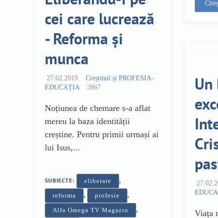
Cite
cei care lucrează
- Reforma și
munca
Un 
27.02.2019
Creștinul și PROFESIA-
EDUCAȚIA
2867
exc
Noțiunea de chemare s-a aflat
Int
mereu la baza identității
creștine. Pentru primii urmași ai
Cri
lui Isus,...
pas
SUBIECTE:
,
eliberare
27.02.
EDUCA
,
,
reforma
profesie
,
Alfa Omega TV Magazin
Viața 