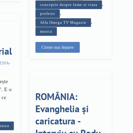
,
conceptie despre lume si viata
,
profesie
,
Alfa Omega TV Magazin
munca
ial
Citește mai departe
FESIA-
ește
”. E o
ROMÂNIA:
 ce
Evanghelia și
caricatura -
etatea