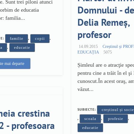
e. Sunt trei piloni atunci
Domnului - d
orbim de educatia
r: familia...
Delia Remeș,
profesor
TE:
,
,
familie
copii
14.09.2015
Creștinul și PRO
,
la
educatie
EDUCAȚIA
5075
ște mai departe
Șimleul are o atracţie spe
pentru cine a trăit în el şi 
cunoscut.În acest oraş, a
văzut...
eia crestina
SUBIECTE:
creștinul și soci
,
,
,
scoala
profesie
2 - profesoara
educatie