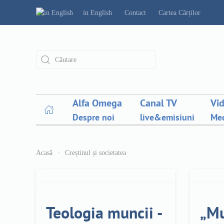
in English
Contact
Cartea Cărților
Alfa Omega
Canal TV
Vi
Despre noi
live&emisiuni
Med
Acasă
Creștinul și societatea
Teologia muncii -
„Mu