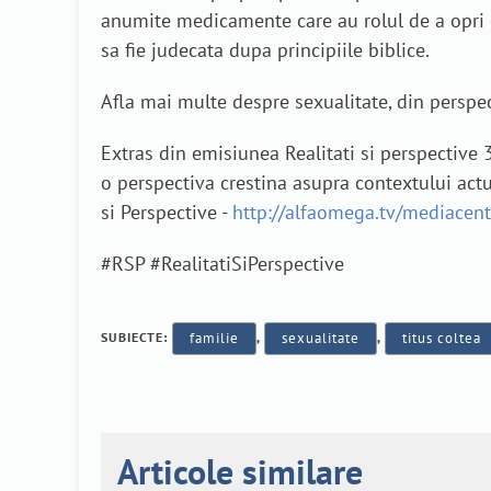
anumite medicamente care au rolul de a opri o
sa fie judecata dupa principiile biblice.
Afla mai multe despre sexualitate, din perspec
Extras din emisiunea Realitati si perspective
o perspectiva crestina asupra contextului actu
si Perspective -
http://alfaomega.tv/mediacente
#RSP‬ ‪#RealitatiSiPerspective‬
SUBIECTE:
familie
,
sexualitate
,
titus coltea
Articole similare