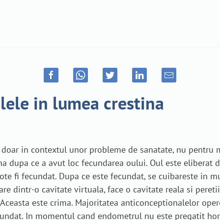
lele in lumea crestina
a doar in contextul unor probleme de sanatate, nu pentru 
na dupa ce a avut loc fecundarea oului. Oul este eliberat d
aote fi fecundat. Dupa ce este fecundat, se cuibareste in 
e dintr-o cavitate virtuala, face o cavitate reala si peretii
. Aceasta este crima. Majoritatea anticonceptionalelor ope
ecundat. In momentul cand endometrul nu este pregatit hor