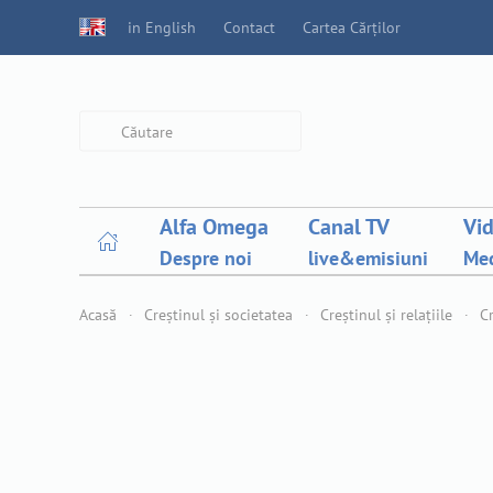
in English
Contact
Cartea Cărților
Type 2 or more characters for
results.
Alfa Omega
Canal TV
Vi
Despre noi
live&emisiuni
Med
Acasă
Creștinul și societatea
Creștinul și relațiile
Cr