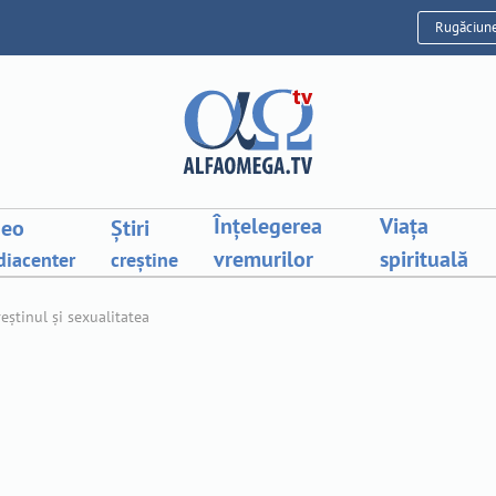
Rugăciun
Înțelegerea
Viața
deo
Știri
vremurilor
spirituală
iacenter
creștine
eștinul și sexualitatea