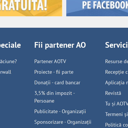
peciale
Fii partener AO
Servic
găciune?
Partener AOTV
Resurse d
rwall
Proiecte - fii parte
Recepție c
Donații - card bancar
Aplicația 
3,5% din impozit -
Revistă
Persoane
Tu și AOT
Publicitate - Organizații
Termeni și
Sponsorizare - Organizații
Politică co