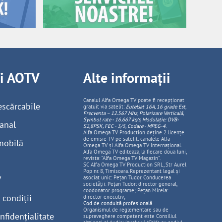
ii AOTV
Alte informații
Canalul Alfa Omega TV poate fi recepționat
escărcabile
gratuit via satelit:
Eutelsat 16A, 16 grade Est,
Frecventa – 12.567 Mhz, Polarizare
Vertica
lă,
Symbol rate - 16.667 ks/s, Modulație: DVB-
anal
S2,8PSK, FEC - 3/5, Codare - MPEG-4
.
Alfa Omega TV Production deține 2 licențe
de emisie TV pe satelit: canalele Alfa
mobilă
Omega TV și Alfa Omega TV Internațional.
Alfa Omega TV editeaza, la fiecare doua luni,
revista: "Alfa Omega TV Magazin".
SC Alfa Omega TV Production SRL, Str Aurel
Pop nr. 8, Timisoara. Reprezentant legal și
V
asociat unic: Pețan Tudor. Conducerea
societății: Pețan Tudor: director general,
coodonator programe; Pețan Mirela:
 condiții
director executiv;
Cod de conduită profesională
Organismul de reglementare sau de
nfidențialitate
supraveghere competent este Consiliul