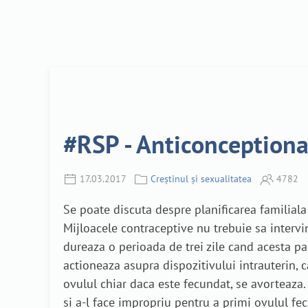
#RSP - Anticonceptiona
17.03.2017
Creștinul și sexualitatea
4782
Se poate discuta despre planificarea familial
Mijloacele contraceptive nu trebuie sa intervi
dureaza o perioada de trei zile cand acesta p
actioneaza asupra dispozitivului intrauterin, car
ovulul chiar daca este fecundat, se avorteaza
si a-l face impropriu pentru a primi ovulul f