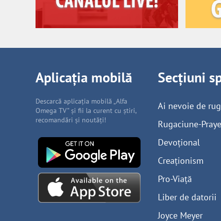
Aplicația mobilă
Secțiuni s
Descarcă aplicația mobilă „Alfa
Ai nevoie de ru
Omega TV” și fii la curent cu știri,
recomandări și noutăți!
Rugaciune-Praye
Devoțional
Creaționism
Pro-Viață
Liber de datorii
Joyce Meyer