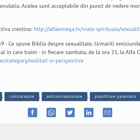
vulatia. Acelea sunt acceptabile din punct de vedere moral
tiva crestina:
http://alfaomega.tv/viata-spirituala/sexuali
 39 - Ce spune Biblia despre sexualitate. Urmariti emisiun
al in care traim - in fiecare sambata, de la ora 21, la Alfa
r/category/realitati-si-perspective
,
contraceptie
,
anticonceptionale
,
planificare parentala