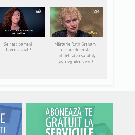
Se nasc oamenii
Mărturie Ruth Graham -
homosexuali?
despre depresie,
infidelitatea soțului,
pornografie, divorț