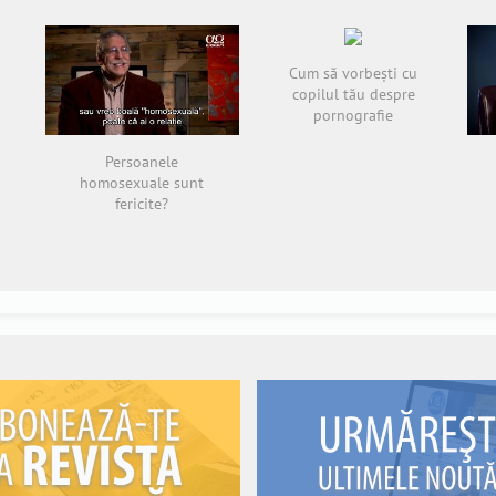
Cum să vorbești cu
copilul tău despre
pornografie
Persoanele
homosexuale sunt
fericite?