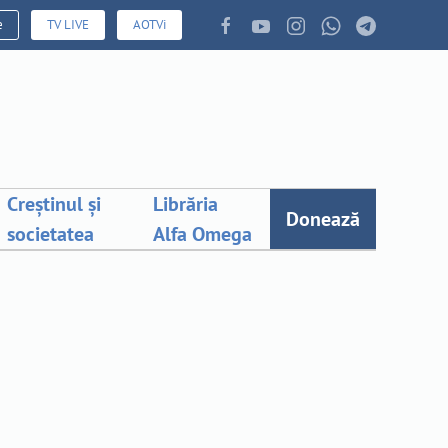
e
TV LIVE
AOTVi
Creștinul și
Librăria
Donează
societatea
Alfa Omega