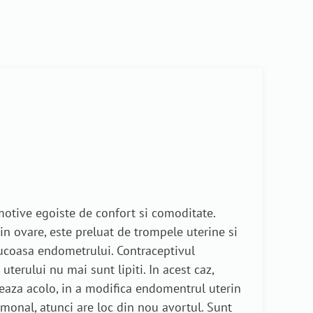
motive egoiste de confort si comoditate.
in ovare, este preluat de trompele uterine si
mucoasa endometrului. Contraceptivul
 uterului nu mai sunt lipiti. In acest caz,
reaza acolo, in a modifica endomentrul uterin
monal, atunci are loc din nou avortul. Sunt