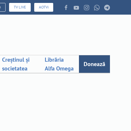
e
TV LIVE
AOTVi
Creștinul și
Librăria
Donează
societatea
Alfa Omega