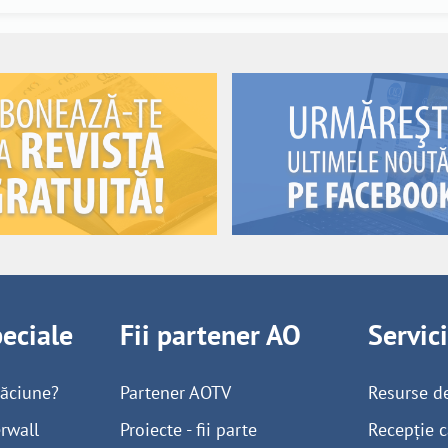
peciale
Fii partener AO
Servic
găciune?
Partener AOTV
Resurse d
rwall
Proiecte - fii parte
Recepție c