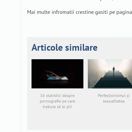
Mai multe infromatii crestine gasiti pe pagin
Articole similare
16 statistici despre
Perfecționismul și
pornografie pe care
sexualitatea
trebuie să le știi