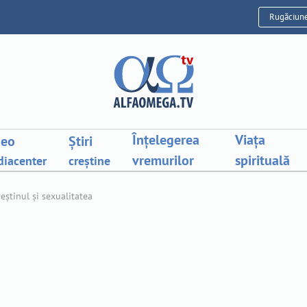
Rugăciun
Înțelegerea
Viața
deo
Știri
vremurilor
spirituală
iacenter
creștine
eștinul și sexualitatea