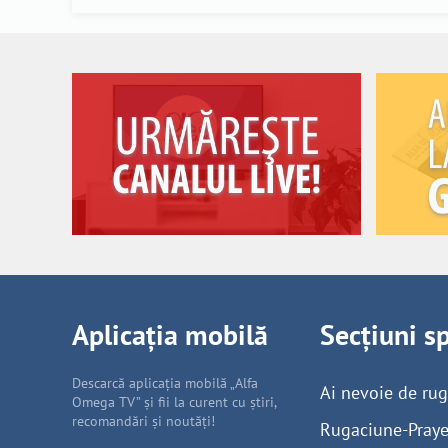
Aplicația mobilă
Secțiuni s
Descarcă aplicația mobilă „Alfa
Ai nevoie de ru
Omega TV” și fii la curent cu știri,
recomandări și noutăți!
Rugaciune-Praye