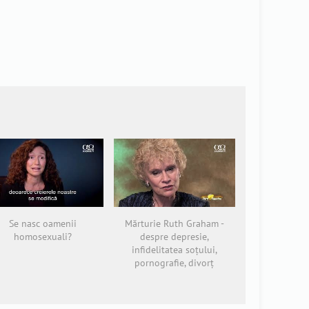
Se nasc oamenii
Mărturie Ruth Graham -
homosexuali?
despre depresie,
infidelitatea soțului,
pornografie, divorț