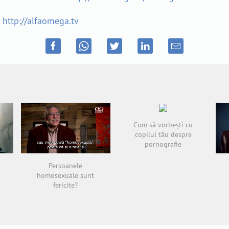
a
http://alfaomega.tv
Cum să vorbești cu
copilul tău despre
pornografie
Persoanele
homosexuale sunt
fericite?