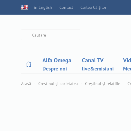
in English
Contact
Cartea Cărților
Type 2 or more characters for
results.
Alfa Omega
Canal TV
Vi
Despre noi
live&emisiuni
Med
Acasă
Creștinul și societatea
Creștinul și relațiile
Cr