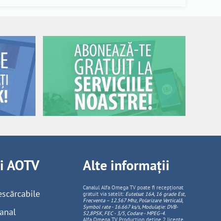
ii AOTV
Alte informații
Canalul Alfa Omega TV poate fi recepționat
escărcabile
gratuit via satelit:
Eutelsat 16A, 16 grade Est,
Frecventa – 12.567 Mhz, Polarizare
Vertica
lă,
Symbol rate - 16.667 ks/s, Modulație: DVB-
anal
S2,8PSK, FEC - 3/5, Codare - MPEG-4
.
Alfa Omega TV Production deține 2 licențe