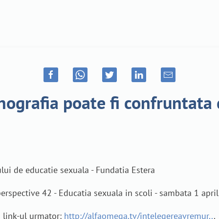
ografia poate fi confruntata 
lui de educatie sexuala - Fundatia Estera
perspective 42 - Educatia sexuala in scoli - sambata 1 apri
 link-ul urmator:
http://alfaomega.tv/intelegereavremur..
.