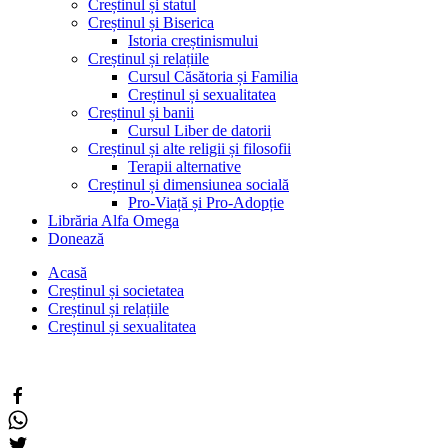
Creștinul și statul
Creștinul și Biserica
Istoria creștinismului
Creștinul și relațiile
Cursul Căsătoria și Familia
Creștinul și sexualitatea
Creștinul și banii
Cursul Liber de datorii
Creștinul și alte religii și filosofii
Terapii alternative
Creștinul și dimensiunea socială
Pro-Viață și Pro-Adopție
Librăria Alfa Omega
Donează
Acasă
Creștinul și societatea
Creștinul și relațiile
Creștinul și sexualitatea