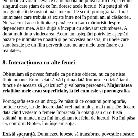
Nu doar că voiam ceva ce ea niciodată nu putea să-mi dea, ci eram
singurul care știam de ce îmi doresc acele lucruri. Nu puteți să vă
imaginați cât de rușinat mă simțeam. Pe scurt, pornografia a furat
intimitatea care trebuia să existe între noi în primii ani ai căsătoriei.
Nu s-a creat acea intimitate până ce nu i-am mărturisit despre
dependența mea. Abia după a început cu adevărat schimbarea. A
durat mult timp vindecarea. Acum am așteptări potrivite: așteptări
bazate pe intimitatea noastră și pe povestea noastră, nu unele care
sunt bazate pe un film pervertit care nu are nicio asemănare cu
realitatea.
8. Interacțiunea cu alte femei
Obișnuiam să privesc femeile ca pe niște obiecte, nu ca pe niște
ființe umane. Eram setat să văd prima dată frumusețea fizică iar în
funcție de aceasta să „calculez” și valoarea persoanei.
Majoritatea
relațiilor mele erau superficiale, la fel cum este și pornografia.
Pornografia este ca un drog. Pe măsură ce consumi pornografie,
poftele cresc, iar de fiecare dată vrei mai mult și mai mult. De fiecare
dată când vedeam o femeie îmbrăcată în colanți sau cu o fustă
strâmtă, în mintea mea îmi imaginam tot felul de lucruri. Nu îmi păsa
că, conform Bibliei, îmi înșelam soția.
Există speranță
. Dumnezeu iubește să transforme poveștile noastre