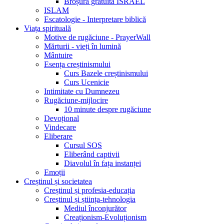
Broșură gratuită ISRAEL
ISLAM
Escatologie - Interpretare biblică
Viața spirituală
Motive de rugăciune - PrayerWall
Mărturii - vieți în lumină
Mântuire
Esența creștinismului
Curs Bazele creștinismului
Curs Ucenicie
Intimitate cu Dumnezeu
Rugăciune-mijlocire
10 minute despre rugăciune
Devoțional
Vindecare
Eliberare
Cursul SOS
Eliberând captivii
Diavolul în fața instanței
Emoții
Creștinul și societatea
Creștinul și profesia-educația
Creștinul și știința-tehnologia
Mediul înconjurător
Creaționism-Evoluționism