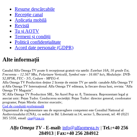
Resurse descărcabile
Recepție canal
Aplicația mobilă
Revistă
Tu și AOTV
Termeni și condiții
Politică confidențialitate
Acord date personale (GDPR)
Alte informații
Canalul Alfa Omega TV poate fi recepționat gratuit via satelit:
Eutelsat 16A, 16 grade Est,
Frecventa – 12.567 Mhz, Polarizare
Vertica
lă, Symbol rate - 16.667 ks/s, Modulație: DVB-
S2,8PSK, FEC - 3/5, Codare - MPEG-4
.
Alfa Omega TV Production deține 2 licențe de emisie TV pe satelit: canalele Alfa Omega TV
și Alfa Omega TV Internațional. Alfa Omega TV editeaza, la fiecare doua luni, revista: "Alfa
Omega TV Magazin".
SC Alfa Omega TV Production SRL, Str Aurel Pop nr. 8, Timisoara. Reprezentant legal și
asociat unic: Pețan Tudor. Conducerea societății: Pețan Tudor: director general, coodonator
programe; Pețan Mirela: director executiv;
Cod de conduită profesională
Organismul de reglementare sau de supraveghere competent este Consiliul National al
Audiovizualului (CNA), cu sediul in Bd. Libertatii nr.14, sector 5, Bucuresti, tel: 40 (0)21
305 5350, email:
cna@cna.ro
Alfa Omega TV
-
E-mail:
info@alfaomega.tv
|
Tel.:+40 256
284913
|
Fax:+40 256 284912