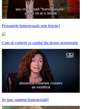
Persoanele homosexuale sunt fericite?
Cum să vorbești cu copilul tău despre pornografie
Se nasc oamenii homosexuali?