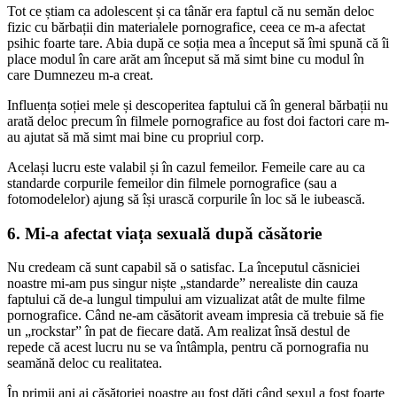
Tot ce știam ca adolescent și ca tânăr era faptul că nu semăn deloc
fizic cu bărbații din materialele pornografice, ceea ce m-a afectat
psihic foarte tare. Abia după ce soția mea a început să îmi spună că îi
place modul în care arăt am început să mă simt bine cu modul în
care Dumnezeu m-a creat.
Influența soției mele și descoperitea faptului că în general bărbații nu
arată deloc precum în filmele pornografice au fost doi factori care m-
au ajutat să mă simt mai bine cu propriul corp.
Același lucru este valabil și în cazul femeilor. Femeile care au ca
standarde corpurile femeilor din filmele pornografice (sau a
fotomodelelor) ajung să își urască corpurile în loc să le iubească.
6. Mi-a afectat viața sexuală după căsătorie
Nu credeam că sunt capabil să o satisfac. La începutul căsniciei
noastre mi-am pus singur niște „standarde” nerealiste din cauza
faptului că de-a lungul timpului am vizualizat atât de multe filme
pornografice. Când ne-am căsătorit aveam impresia că trebuie să fie
un „rockstar” în pat de fiecare dată. Am realizat însă destul de
repede că acest lucru nu se va întâmpla, pentru că pornografia nu
seamănă deloc cu realitatea.
În primii ani ai căsătoriei noastre au fost dăți când sexul a fost foarte