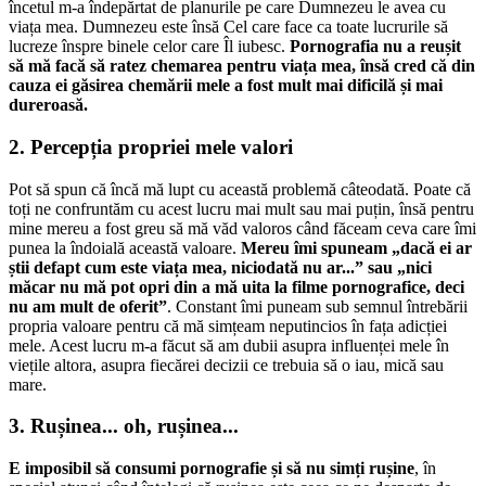
încetul m-a îndepărtat de planurile pe care Dumnezeu le avea cu
viața mea. Dumnezeu este însă Cel care face ca toate lucrurile să
lucreze înspre binele celor care Îl iubesc.
Pornografia nu a reușit
să mă facă să ratez chemarea pentru viața mea, însă cred că din
cauza ei găsirea chemării mele a fost mult mai dificilă și mai
dureroasă.
2. Percepția propriei mele valori
Pot să spun că încă mă lupt cu această problemă câteodată. Poate că
toți ne confruntăm cu acest lucru mai mult sau mai puțin, însă pentru
mine mereu a fost greu să mă văd valoros când făceam ceva care îmi
punea la îndoială această valoare.
Mereu îmi spuneam „dacă ei ar
știi defapt cum este viața mea, niciodată nu ar...” sau „nici
măcar nu mă pot opri din a mă uita la filme pornografice, deci
nu am mult de oferit”
. Constant îmi puneam sub semnul întrebării
propria valoare pentru că mă simțeam neputincios în fața adicției
mele. Acest lucru m-a făcut să am dubii asupra influenței mele în
viețile altora, asupra fiecărei decizii ce trebuia să o iau, mică sau
mare.
3. Rușinea... oh, rușinea...
E imposibil să consumi pornografie și să nu simți rușine
, în