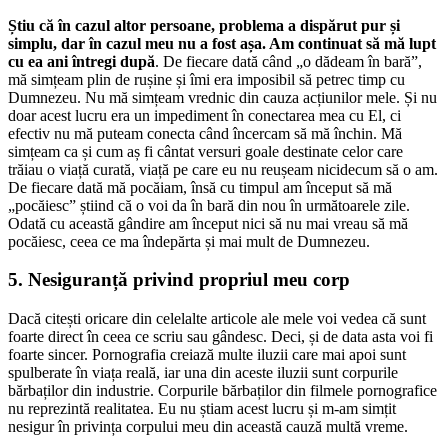
Știu că în cazul altor persoane, problema a dispărut pur și
simplu, dar în cazul meu nu a fost așa. Am continuat să mă lupt
cu ea ani întregi după
. De fiecare dată când „o dădeam în bară”,
mă simțeam plin de rușine și îmi era imposibil să petrec timp cu
Dumnezeu. Nu mă simțeam vrednic din cauza acțiunilor mele. Și nu
doar acest lucru era un impediment în conectarea mea cu El, ci
efectiv nu mă puteam conecta când încercam să mă închin. Mă
simțeam ca și cum aș fi cântat versuri goale destinate celor care
trăiau o viață curată, viață pe care eu nu reușeam nicidecum să o am.
De fiecare dată mă pocăiam, însă cu timpul am început să mă
„pocăiesc” știind că o voi da în bară din nou în următoarele zile.
Odată cu această gândire am început nici să nu mai vreau să mă
pocăiesc, ceea ce ma îndepărta și mai mult de Dumnezeu.
5. Nesiguranță privind propriul meu corp
Dacă citești oricare din celelalte articole ale mele voi vedea că sunt
foarte direct în ceea ce scriu sau gândesc. Deci, și de data asta voi fi
foarte sincer. Pornografia creiază multe iluzii care mai apoi sunt
spulberate în viața reală, iar una din aceste iluzii sunt corpurile
bărbaților din industrie. Corpurile bărbaților din filmele pornografice
nu reprezintă realitatea. Eu nu știam acest lucru și m-am simțit
nesigur în privința corpului meu din această cauză multă vreme.