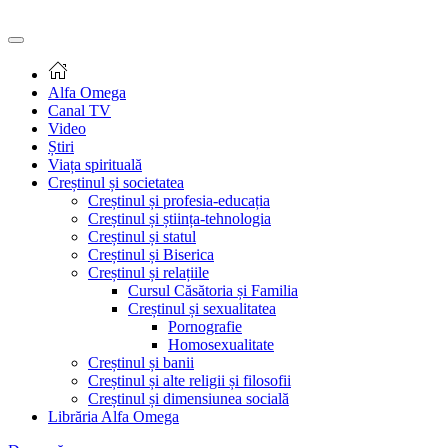
Alfa Omega
Canal TV
Video
Știri
Viața spirituală
Creștinul și societatea
Creștinul și profesia-educația
Creștinul și știința-tehnologia
Creștinul și statul
Creștinul și Biserica
Creștinul și relațiile
Cursul Căsătoria și Familia
Creștinul și sexualitatea
Pornografie
Homosexualitate
Creștinul și banii
Creștinul și alte religii și filosofii
Creștinul și dimensiunea socială
Librăria Alfa Omega