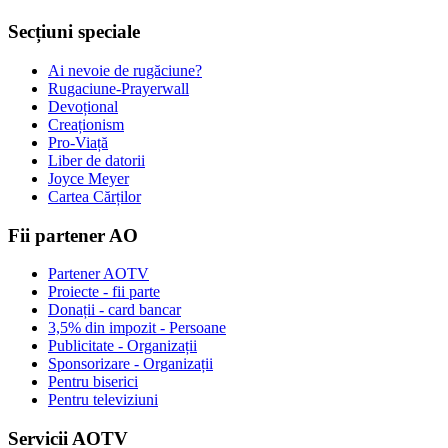
Secțiuni speciale
Ai nevoie de rugăciune?
Rugaciune-Prayerwall
Devoțional
Creaționism
Pro-Viață
Liber de datorii
Joyce Meyer
Cartea Cărților
Fii partener AO
Partener AOTV
Proiecte - fii parte
Donații - card bancar
3,5% din impozit - Persoane
Publicitate - Organizații
Sponsorizare - Organizații
Pentru biserici
Pentru televiziuni
Servicii AOTV