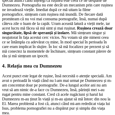
special atunci când înțelegi că rușinea este ceea ce ne desparte de
Dumnezeu. Pornografia nu este decât un mecanism prin care rușinea
ne invadează viețile. Imediat după ce mă uitam la filme
pornografice, simțeam cum rușinea mă inundă. De fiecare dată
promiteam că nu voi mai consuma pornografie, însă, numai după
câteva zile o luam de la capăt. Uram această latură a vieții mele, iar
acest lucru mă făcea să mă simt și mai rușinat.
Rușinea crează doar
singurătate, lipsă de speranță și izolare.
Mă simțeam singur și
neajutorat în fața acestui cerc vicios. Nu voiam să știe nimeni ceea
ce se întâmpla cu adevărat cu mine, în mod special în perioada în
care eram implicat în slujire. În loc să mă focalizez pe prezent și să
mă conectez la momentele de închinare, simțeam constant părere de
rău și mă simțeam un ipocrit.
4. Relația mea cu Dumnezeu
Acest punct este legat de rușine, însă necesită o atenție specială. Am
avut o perioadă în viață când nu l-am mai urmat pe Dumnezeu și m-
am concentrat doar pe pornografie. De-a lungul acelor ani nu am
vrut să am nimic de-a face cu Dumnezeu, însă, părinții mei s-au
rugat pentru mine constant. Cred că acele rugăciuni și harul lui
Dumnezeu m-au ținut în viață și m-au ajutat să mă întorc din nou la
El. Marea problemă a fost că, atunci când mi-am rededicat viața lui
Isus, problema pornografiei nu a dispărut pur și simplu din viața
mea.