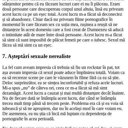
stânjenitor pentru că eu făceam lucruri care ei nu îi plăceau. Eram
două persoane care descopereau corpul unul altuia, însă eu priveam
acest lucru ca pe un eșec total. Acest lucru m-a făcut să deconectez
și să abandonez. Chiar dacă nu priveam filme pornografice în
momentul în care făceam sex cu soția mea, rușinea a reușit să ne
distanțeze în acest domeniu care a fost creat de Dumnezeu să aducă
o intimitate atât de mare între două persoane. Acest lucru m-a făcut
să simt că sunt imposibil de plăcut femeii pe care o iubesc. Sexul mă
făcea să mă simt ca un eșec.
7. Așteptări sexuale nerealiste
La fel cum aveam impresia că trebuia să fiu un rockstar în pat, tot
așa aveam impresia că sexul poate aduce împlinirea totală. Voiam ca
ea să recreeze scene pe care le văzusem în filme fără ca ea să știe.
Deloc surprinzător, ea se simțea inconfortabil și refuza acele lucruri.
Mi-a spus „nu” de câteva ori, ceea ce m-a făcut să mă simt
dezamăgit. Acest lucru a cauzat și mai multă distanțare decât înainte.
Nu de fiecare dată se întâmpla acest lucru, dar când se întâmpla
trecea mult timp până să trecem peste. Problema era că și ea voia să
iubească și să ne apropiem, dar nu în același mod în care voiam eu.
De asemenea, ea nu știa că încă mă luptam cu dependența de
pornografie în acea perioadă.