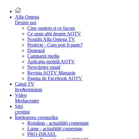
Alfa Omega
Despre noi
Cine suntem și ce facem
Ce spun alții despre AOTV
Noutăți Alfa Omega TV
Proiecte - Cum poți fi parte?
Donează
Campanii media
Aplicația mobilă AOTV
Newsletter email
Revista AOTV Magazin
Pagina de Facebook AOTV
Canal TV
live&emisiuni
Video
Mediacenter
Știri
creștine
Înțelegerea vremurilor
România - actualități comentate
Lume - actualități comentate
PRO-ISRAEL