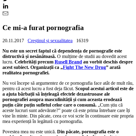
Ce mi-a furat pornografia
20.11.2017
Creștinul și sexualitatea
16319
Nu este un secret faptul că dependența de pornografie este
distructivă și nesănătoasă.
O mulțime de studii au dovedit acest
lucru.
Celebrități precum
Rusell Brand
au vorbit deschis despre
acest subiect. Organizații ca „
Fight The New Drug
” arată
realitatea pornografiei.
Nu voi începe să argumentez de ce pornografia face atât de mult rău,
pentru că acest lucru a fost deja făcut.
Scopul acestui articol este de
a ajuta bărbații să înțeleagă efectele dezastruoase ale
pornografiei asupra masculinității și cum aceasta erodează
puțin câte puțin sufletul celor care o consumă.
„Cum știu că
aceste lucruri sunt adevărate?” poate că este prima întrebare care îți
vine în minte. Din păcate, ceea ce voi scrie în continuare este propria
mea experiență în legătură cu pornografia.
Povestea mea nu este unică.
Din păcate, pornografia este o