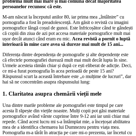
problemă mult mai mare și mai comună decât majoritatea
persoanelor recunosc că este.
M-am născut la începutul anilor 80, iar prima mea „întâlnire” cu
pornografia a fost în preadolescență. Am găsit o revistă cu imagini
pornografice lângă coșul de gunoi. Este înfricoșător când te gândești
că copiii din ziua de azi pot accesa materiale pornografice mult mai
ușor decât atunci când eram eu mic.
Acea revistă a pornit o luptă
interioară în mine care avea să dureze mai mult de 15 ani...
Diferența dintre dependența de pornografie și alte dependențe este
că efectele pornografiei durează mult mai mult decât lupta în sine.
Urmele acesteia rămân chiar și după ce ești eliberat de adicție. Deci,
ce mi-a furat pornografia în acea perioadă de peste 15 ani?
Răspunsul scurt la această întrebare este „o mulțime de lucruri”, dar
hai să ne concentrăm asupra răspunsului lung:
1. Claritatea asupra chemării vieții mele
Una dintre marile probleme ale pornografiei este timpul pe care
acesta îl răpește din viețile noastre. Mulți copii pot găsi materiale
pornografice având vârste cuprinse între 9-12 ani iar unii chiar mai
repede. Când acest lucru mi s-a întâmplat mie, a încețoșat abilitatea
mea de a identifica chemarea lui Dumnezeu pentru viața mea.
Pornografia m-a târât în atracția pe care mi-o prezenta, iar încetul cu