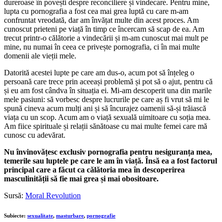
dureroase în povești despre reconciliere și vindecare. Pentru mine,
lupta cu pornografia a fost cea mai grea luptă cu care m-am
confruntat vreodată, dar am învățat multe din acest proces. Am
cunoscut prieteni pe viață în timp ce încercam să scap de ea. Am
trecut printr-o călătorie a vindecării și m-am cunoscut mai mult pe
mine, nu numai în ceea ce privește pornografia, ci în mai multe
domenii ale vieții mele.
Datorită acestei lupte pe care am dus-o, acum pot să înțeleg o
persoană care trece prin aceeași problemă și pot să o ajut, pentru că
și eu am fost cândva în situația ei. Mi-am descoperit una din marile
mele pasiuni: să vorbesc despre lucrurile pe care aș fi vrut să mi le
spună cineva acum mulți ani și să încurajez oamenii să-și trăiască
viața cu un scop. Acum am o viață sexuală uimitoare cu soția mea.
Am fiice spirituale și relații sănătoase cu mai multe femei care mă
cunosc cu adevărat.
Nu învinovățesc exclusiv pornografia pentru nesiguranța mea,
temerile sau luptele pe care le am în viață. Însă ea a fost factorul
principal care a făcut ca călătoria mea în descoperirea
masculinității să fie mai grea și mai obositoare.
Sursă:
Moral Revolution
Subiecte:
sexualitate
,
masturbare
,
pornografie