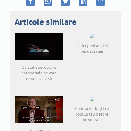
Articole similare
Perfecționismul și
sexualitatea
16 statistici despre
pornografie pe care
trebuie să le știi
Cum să vorbești cu
copilul tău despre
pornografie
Persoanele