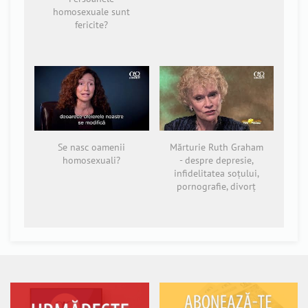
homosexuale sunt
fericite?
Se nasc oamenii
Mărturie Ruth Graham
homosexuali?
- despre depresie,
infidelitatea soțului,
pornografie, divorț