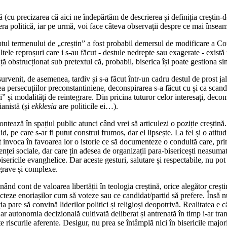
u precizarea că aici ne îndepărtăm de descrierea și definiția creștin-d
sfera politică, iar pe urmă, voi face câteva observații despre ce mai înse
ptul termenului de „creștin” a fost probabil demersul de modificare a Con
ltele reproșuri care i s-au făcut - destule nedrepte sau exagerate - exist
ă obstrucționat sub pretextul că, probabil, biserica își poate gestiona si
venit, de asemenea, tardiv și s-a făcut într-un cadru destul de prost jalo
a persecuțiilor preconstantiniene, deconspirarea s-a făcut cu și ca scand
ri” și modalități de reintegrare. Din pricina tuturor celor interesați, dec
ianistă (și
ekklesia
are politicile ei…).
ntează în spațiul public atunci când vrei să articulezi o poziție creștină. 
d, pe care s-ar fi putut construi frumos, dar el lipsește. La fel și o ati
pot invoca în favoarea lor o istorie ce să documenteze o conduită care, pri
istenței sociale, dar care țin adesea de organizații para-bisericești nea
 bisericile evanghelice. Dar aceste gesturi, salutare și respectabile, nu p
grave și complexe.
inând cont de valoarea libertății în teologia creștină, orice alegător creșt
dicteze enoriașilor cum să voteze sau ce candidat/partid să prefere. Însă nu
ția pare să convină liderilor politici și religioși deopotrivă. Realitatea 
Dar autonomia decizională cultivată deliberat și antrenată în timp i-ar tr
e riscurile aferente. Desigur, nu prea se întâmplă nici în bisericile major