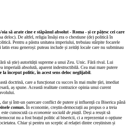
Voia să arate cine e stăpânul absolut - Roma - și ce pățesc cei care
a deloc). De altfel, religia însăși era o chestiune (de) politică în
litică. Pentru a păstra unitatea imperiului, trebuiau stârpite focarele
i latin erau generoși: puteau include și zeități locale care nu subminau
 fără să știe) autorității supreme a unui Zeu. Unic. Fără rival. Lui
atea imperială absolută, aparent indestructibilă. Cea mai mare putere
 la început politic, în acest sens deloc neglijabil
.
eastă doctrină, care a funcționat cu succes în mai multe țări, imediat
cesară, aș spune. Această realitate contrazice opinia unui curent
avolului.
 dar și într-un oarecare conflict de putere și influență cu Biserica până
e binele comun
.
În economie, creștin-democrații au propus o a treia
ea este cunoscută ca
economie socială de piață
. Deși a reușit să
emocrat nu a fost brațul politic al bisericii, ci a reprezentat o opțiune
cietatea. Chiar și pentru un sceptic al relației dintre creștinism și