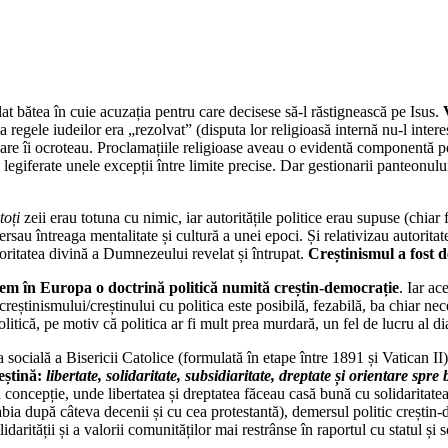
lat bătea în cuie acuzația pentru care decisese să-l răstignească pe Isus.
 regele iudeilor era „rezolvat” (disputa lor religioasă internă nu-l interes
e care îi ocroteau. Proclamațiile religioase aveau o evidentă componentă po
 legiferate unele excepții între limite precise. Dar gestionarii panteonulu
toți
zeii erau totuna cu nimic, iar autoritățile politice erau supuse (chiar
ersau întreaga mentalitate și cultură a unei epoci. Și relativizau autorit
utoritatea divină a Dumnezeului revelat și întrupat.
Creștinismul a fost de
em în Europa o doctrină politică numită creștin-democrație
. Iar ac
reștinismului/creștinului cu politica este posibilă, fezabilă, ba chiar ne
olitică, pe motiv că politica ar fi mult prea murdară, un fel de lucru al di
ocială a Bisericii Catolice (formulată în etape între 1891 și Vatican II),
eștină:
libertate, solidaritate, subsidiaritate, dreptate și orientare spr
astă concepție, unde libertatea și dreptatea făceau casă bună cu solidaritat
 abia după câteva decenii și cu cea protestantă), demersul politic creștin-d
arității și a valorii comunităților mai restrânse în raportul cu statul și so