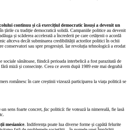
olului continuu și că exercițiul democratic însuși a devenit un
în țările cu tradiție democratică solidă. Campaniile politice au devenit
adăuga și scăderea accelerată a încrederii pe care cetățenii o acordă
nimic altceva decât subminarea credibilității actorilor politici în ochii
 spre conservatori sau spre progresiști. Iar revoluția tehnologică a erodat
 sociale sănătoase, fiindcă perioada interbelică a fost parazitată de
at, fără miză și consecințe. Ceea ce avem după 1989 este mai degrabă
mers românesc în care creștinii vizează participarea la viața politică se
tr-un sens foarte concret,
fac
politică: fie votează la nimereală, fie lasă
tc.
ții mesianice
. Indiferența poate lua diverse forme și capătă felurite
sivitatea față de problemele societății – în numele unei Împărății