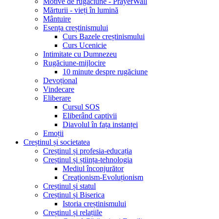
Motive de rugăciune - PrayerWall
Mărturii - vieți în lumină
Mântuire
Esența creștinismului
Curs Bazele creștinismului
Curs Ucenicie
Intimitate cu Dumnezeu
Rugăciune-mijlocire
10 minute despre rugăciune
Devoțional
Vindecare
Eliberare
Cursul SOS
Eliberând captivii
Diavolul în fața instanței
Emoții
Creștinul și societatea
Creștinul și profesia-educația
Creștinul și știința-tehnologia
Mediul înconjurător
Creaționism-Evoluționism
Creștinul și statul
Creștinul și Biserica
Istoria creștinismului
Creștinul și relațiile