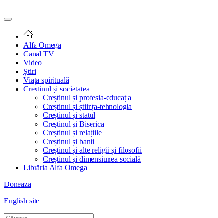
Alfa Omega
Canal TV
Video
Știri
Viața spirituală
Creștinul și societatea
Creștinul și profesia-educația
Creștinul și știința-tehnologia
Creștinul și statul
Creștinul și Biserica
Creștinul și relațiile
Creștinul și banii
Creștinul și alte religii și filosofii
Creștinul și dimensiunea socială
Librăria Alfa Omega
Donează
English site