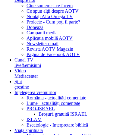
Despre noi
Cine suntem și ce facem
Ce spun alții despre AOTV
Noutăți Alfa Omega TV
Proiecte - Cum poți fi parte?
Donează
Campanii media
Aplicația mobilă AOTV
Newsletter email
Revista AOTV Magazin
Pagina de Facebook AOTV
Canal TV
live&emisiuni
Video
Mediacenter
Știri
creștine
Înțelegerea vremurilor
România - actualități comentate
Lume - actualități comentate
PRO-ISRAEL
Broșură gratuită ISRAEL
ISLAM
Escatologie - Interpretare biblică
Viața spirituală