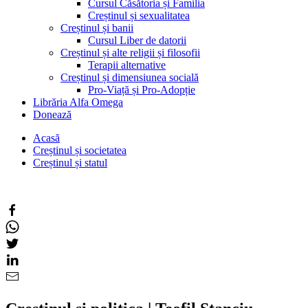
Cursul Căsătoria și Familia
Creștinul și sexualitatea
Creștinul și banii
Cursul Liber de datorii
Creștinul și alte religii și filosofii
Terapii alternative
Creștinul și dimensiunea socială
Pro-Viață și Pro-Adopție
Librăria Alfa Omega
Donează
Acasă
Creștinul și societatea
Creștinul și statul