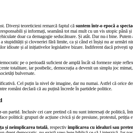
st. Diverși teoreticieni remarcă faptul că
suntem într-o epocă a spectac
 responsabili și informați, seamănă tot mai mult cu un vis utopic până și 
t vehiculate doar ca demagogie seducătoare. Și atât. Dar nu-i bine. Putem 
e a stupidității și clovneriei fără limite, ca și când ei înșiși nu ar urmări 
ilor idioate și al inițiativelor legislative bizare. Indiferent dacă privești
emocratic pe o perioadă suficient de amplă încât să formeze niște reflexe
cente totalitare, iar postbelic, democrația a devenit un simplu joc mim
societăți bulversate.
ificativă. Cel puțin la nivel de imagine, dar nu numai. Astfel că orice de
intre români declară că au puțină încrede în partidele politice.
d
-un partid. Inclusiv cei care pretind că nu sunt interesați de politică, în
face politică: grupuri de acțiune civică și de presiune, protestul, petiția e
nța și neimplicarea totală
, respectiv
implicarea cu idealuri sau preten
e un drept democratic, nu există vreo lege biblică ce să-l interzică. Iar pa