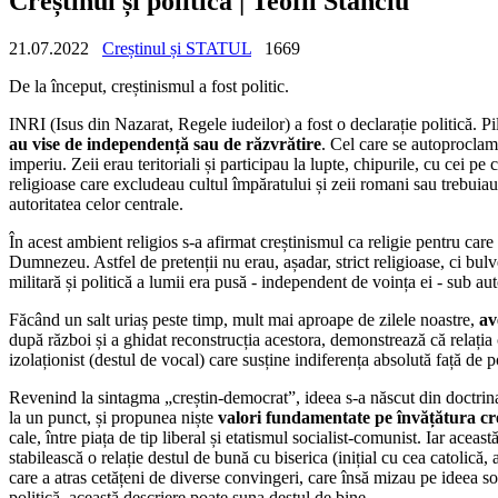
Creștinul și politica | Teofil Stanciu
21.07.2022
Creștinul și STATUL
1669
De la început, creștinismul a fost politic.
INRI (Isus din Nazarat, Regele iudeilor) a fost o declarație politică. Pi
au vise de independență sau de răzvrătire
. Cel care se autoproclama
imperiu. Zeii erau teritoriali și participau la lupte, chipurile, cu cei p
religioase care excludeau cultul împăratului și zeii romani sau trebuiau
autoritatea celor centrale.
În acest ambient religios s-a afirmat creștinismul ca religie pentru care
Dumnezeu. Astfel de pretenții nu erau, așadar, strict religioase, ci bulv
militară și politică a lumii era pusă - independent de voința ei - sub a
Făcând un salt uriaș peste timp, mult mai aproape de zilele noastre,
av
după război și a ghidat reconstrucția acestora, demonstrează că relația c
izolaționist (destul de vocal) care susține indiferența absolută față de p
Revenind la sintagma „creștin-democrat”, ideea s-a născut din doctrina s
la un punct, și propunea niște
valori fundamentate pe învățătura cr
cale, între piața de tip liberal și etatismul socialist-comunist. Iar ace
stabilească o relație destul de bună cu biserica (inițial cu cea catolică,
care a atras cetățeni de diverse convingeri, care însă mizau pe ideea solid
politică, această descriere poate suna destul de bine.