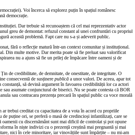
emocrației). Voi încerca să explorez puțin în spațiul românesc
amnă democrație.
stituției. Dar trebuie să recunoaștem că cel mai reprezentativ actor
ă unul greu de demontat: refuzul constant al unei confruntări cu propriul
ngură această problemă. Fapt care nu s-a și adeverit public.
nat, fără o reflecție matură într-un context comunitar și instituțional.
al. Din multe motive. Dar merita poate să fie preluat sau valorificat
onspirarea nu a ajuns să fie un prilej de împăcare între oameni și de
Țin de credibilitate, de demnitate, de onestitate, de integritate. O
tudine consecventă de susținere
publică
a unor valori. De aceea, apar tot
n constanță, să devină argument în favoarea credibilității lor ca actori
sumate sau asumate conjunctural de biserici. Nu se poate contesta că BOR
ot anula sau contracara prezența precară în spațiul public ca voce morală
in ar trebui creditat cu capacitatea de a vota în acord cu propriile
 de puține ori, se preferă o masă de credincioși infantilizați, care se
e că oamenii cu discernământ sunt mai dificil de controlat și pot opune
ansforma în niște indivizi cu o prezență creștină mai pregnantă și mai
itare, nici în cele minoritare, iar vinovățiile sunt împărțite – nu mi-am