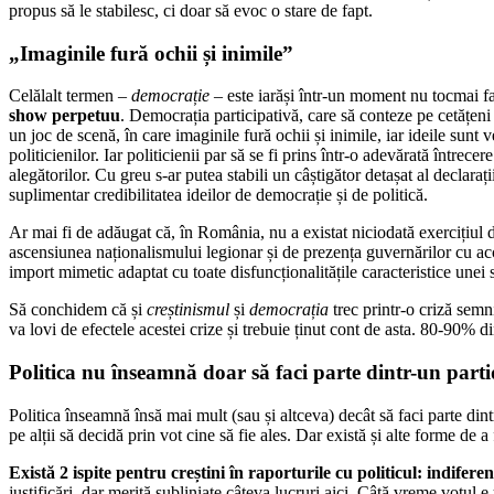
propus să le stabilesc, ci doar să evoc o stare de fapt.
„Imaginile fură ochii și inimile”
Celălalt termen –
democrație
– este iarăși într-un moment nu tocmai fa
show perpetuu
. Democrația participativă, care să conteze pe cetățeni
un joc de scenă, în care imaginile fură ochii și inimile, iar ideile sun
politicienilor. Iar politicienii par să se fi prins într-o adevărată întrecer
alegătorilor. Cu greu s-ar putea stabili un câștigător detașat al declarați
suplimentar credibilitatea ideilor de democrație și de politică.
Ar mai fi de adăugat că, în România, nu a existat niciodată exercițiul d
ascensiunea naționalismului legionar și de prezența guvernărilor cu ac
import mimetic adaptat cu toate disfuncționalitățile caracteristice unei 
Să conchidem că și
creștinismul
și
democrația
trec printr-o criză semn
va lovi de efectele acestei crize și trebuie ținut cont de asta. 80-90% d
Politica nu înseamnă doar să faci parte dintr-un parti
Politica înseamnă însă mai mult (sau și altceva) decât să faci parte dintr
pe alții să decidă prin vot cine să fie ales. Dar există și alte forme de a 
Există 2 ispite pentru creștini în raporturile cu politicul: indifere
justificări, dar merită subliniate câteva lucruri aici. Câtă vreme votul 