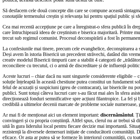
Să desfacem cele două concepte din care se compune această sintagmă (c
conotațiile termenului creștin și relevanța lui pentru spațiul public și 
Cea mai recentă accepțiune pe care a înregistrat-o sfera publică în dre
care întruchipează ideea de creștinism e biserica majoritară. Printre mu
trecut sub regimul comunist. Procesul deconspirării a fost în permanenț
La confesiunile mai tinere, precum cele evanghelice, deconspirarea a sur
Deși avem în istoria Bisericii un precedent străvechi, datând din vreme
creativ modelul Bisericii timpurii care a stabilit 4 categorii de „trădăto
reconciliere cu trecutul, ci o armă de discreditare și de influență politic
Aceste lucruri – chiar dacă nu sunt singurele considerente eligibile – co
soluție înțeleaptă în această chestiune putea constitui un fundament soli
felul de acuzații și suspiciuni (greu de contracarat), iar bisericile nu 
publici. Sunt totuși câteva lucruri care s-au făcut mai ales în sfera as
direcționează fonduri semnificative spre acțiuni filantropice. La fel și
credibilă a ultimelor decenii marcate de probleme sociale numeroase, 
Ar mai fi de menționat aici un element important:
discernământul
. Ț
convingeri și cu propria conștiință. Altfel spus, clerul nu ar trebui să 
uită în gura liderului local pentru fiecare decizie mai importantă. Situa
rezistență la diversele demersuri inițiate de conducătorii comunității. 
eficace. Or asta ar putea să se formeze în interiorul comunității, cu toat