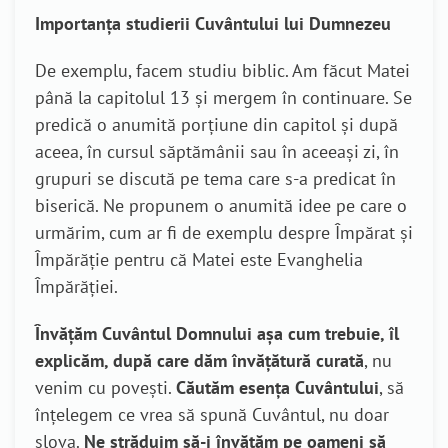
Importanța studierii Cuvântului lui Dumnezeu
De exemplu, facem studiu biblic. Am făcut Matei
până la capitolul 13 și mergem în continuare. Se
predică o anumită porțiune din capitol și după
aceea, în cursul săptămânii sau în aceeași zi, în
grupuri se discută pe tema care s-a predicat în
biserică. Ne propunem o anumită idee pe care o
urmărim, cum ar fi de exemplu despre Împărat și
Împărăție pentru că Matei este Evanghelia
Împărăției.
Învățăm Cuvântul Domnului așa cum trebuie, îl
explicăm, după care dăm învățătură curată
, nu
venim cu povești.
Căutăm esența Cuvântului
, să
înțelegem ce vrea să spună Cuvântul, nu doar
slova.
Ne străduim să-i învățăm pe oameni să