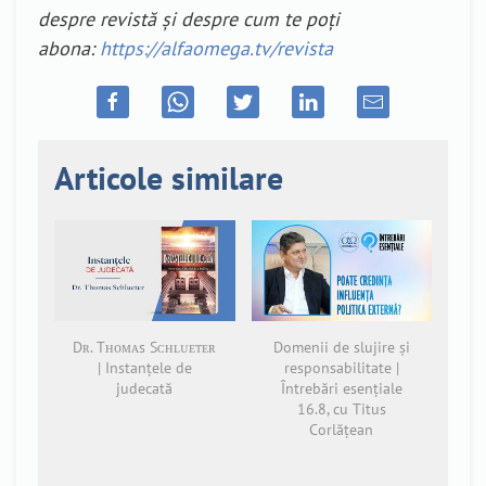
despre revistă și despre cum te poți
abona:
https://alfaomega.tv/revista
Articole similare
Dʀ. Tʜᴏᴍᴀs Sᴄʜʟᴜᴇᴛᴇʀ
Domenii de slujire și
| Instanțele de
responsabilitate |
judecată
Întrebări esențiale
16.8, cu Titus
Corlățean