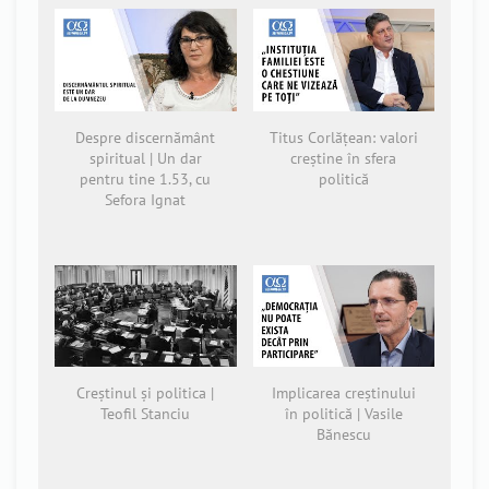
Despre discernământ
Titus Corlățean: valori
spiritual | Un dar
creștine în sfera
pentru tine 1.53, cu
politică
Sefora Ignat
Creștinul și politica |
Implicarea creștinului
Teofil Stanciu
în politică | Vasile
Bănescu