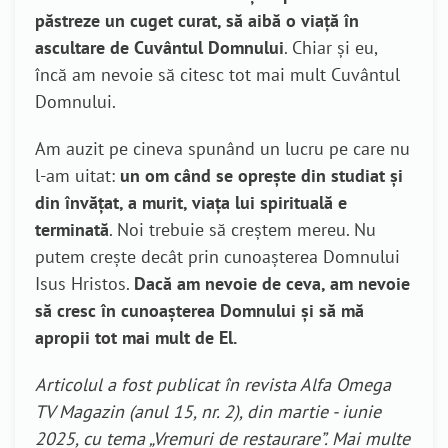
păstreze un cuget curat, să aibă o viață în
ascultare de Cuvântul Domnului
. Chiar și eu,
încă am nevoie să citesc tot mai mult Cuvântul
Domnului.
Am auzit pe cineva spunând un lucru pe care nu
l-am uitat:
un om când se oprește din studiat și
din învățat, a murit, viața lui spirituală e
terminată
. Noi trebuie să creștem mereu. Nu
putem crește decât prin cunoașterea Domnului
Isus Hristos.
Dacă am nevoie de ceva, am nevoie
să cresc în cunoașterea Domnului și să mă
apropii tot mai mult de El.
Articolul a fost publicat în revista Alfa Omega
TV Magazin (anul 15, nr. 2), din martie - iunie
2025, cu tema „Vremuri de restaurare”. Mai multe