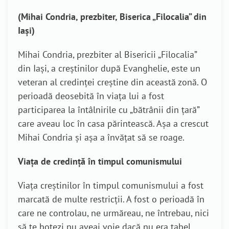
(Mihai Condria, prezbiter, Biserica „Filocalia” din
Iași)
Mihai Condria, prezbiter al Bisericii „Filocalia”
din Iași, a creștinilor după Evanghelie, este un
veteran al credinței creștine din această zonă. O
perioadă deosebită în viața lui a fost
participarea la întâlnirile cu „bătrânii din țară”
care aveau loc în casa părintească. Așa a crescut
Mihai Condria și așa a învățat să se roage.
Viața de credință în timpul comunismului
Viața creștinilor în timpul comunismului a fost
marcată de multe restricții. A fost o perioadă în
care ne controlau, ne urmăreau, ne întrebau, nici
să te botezi nu aveai voie dacă nu era tabel