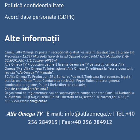
Politică confidențialitate
Acord date personale (GDPR)
Alte informații
Canalul Alfa Omega TV poate fi recepționat gratuit via satelit:
Eutelsat 16A, 16 grade Est,
Frecventa – 12.567 Mhz, Polarizare
Vertica
lă, Symbol rate - 16.667 ks/s, Modulație: DVB-
S2,8PSK, FEC - 3/5, Codare - MPEG-4
.
Alfa Omega TV Production deține 2 licențe de emisie TV pe satelit: canalele Alfa
Omega TV și Alfa Omega TV Internațional. Alfa Omega TV editeaza, la fiecare doua luni,
revista: "Alfa Omega TV Magazin".
SC Alfa Omega TV Production SRL, Str Aurel Pop nr. 8, Timisoara. Reprezentant legal și
asociat unic: Pețan Tudor. Conducerea societății: Pețan Tudor: director general,
coodonator programe; Pețan Mirela: director executiv;
Cod de conduită profesională
Organismul de reglementare sau de supraveghere competent este Consiliul National al
Audiovizualului (CNA), cu sediul in Bd. Libertatii nr.14, sector 5, Bucuresti, tel: 40 (0)21
305 5350, email:
cna@cna.ro
Alfa Omega TV
-
E-mail:
info@alfaomega.tv
|
Tel.:+40
256 284913
|
Fax:+40 256 284912