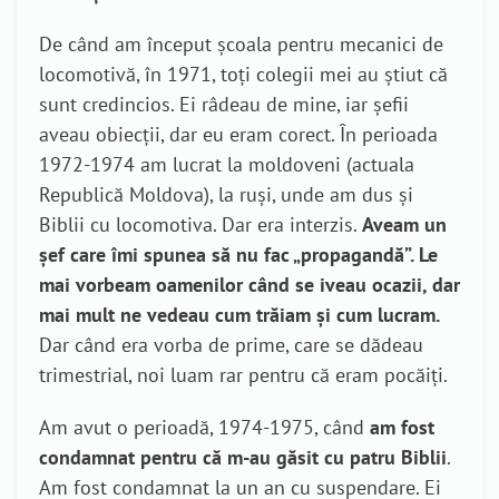
De când am început școala pentru mecanici de
locomotivă, în 1971, toți colegii mei au știut că
sunt credincios. Ei râdeau de mine, iar șefii
aveau obiecții, dar eu eram corect. În perioada
1972-1974 am lucrat la moldoveni (actuala
Republică Moldova), la ruși, unde am dus și
Biblii cu locomotiva. Dar era interzis.
Aveam un
șef care îmi spunea să nu fac „propagandă”. Le
mai vorbeam oamenilor când se iveau ocazii, dar
mai mult ne vedeau cum trăiam și cum lucram.
Dar când era vorba de prime, care se dădeau
trimestrial, noi luam rar pentru că eram pocăiți.
Am avut o perioadă, 1974-1975, când
am fost
condamnat pentru că m-au găsit cu patru Biblii
.
Am fost condamnat la un an cu suspendare. Ei