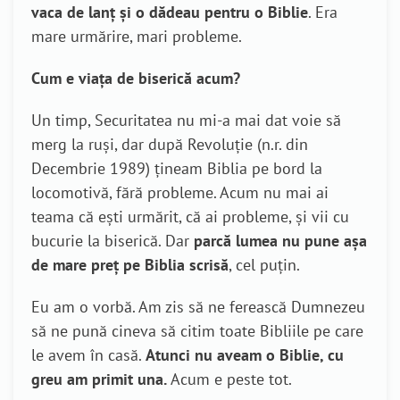
vaca de lanț și o dădeau pentru o Biblie
. Era
mare urmărire, mari probleme.
Cum e viața de biserică acum?
Un timp, Securitatea nu mi-a mai dat voie să
merg la ruși, dar după Revoluție (n.r. din
Decembrie 1989) țineam Biblia pe bord la
locomotivă, fără probleme. Acum nu mai ai
teama că ești urmărit, că ai probleme, și vii cu
bucurie la biserică. Dar
parcă lumea nu pune așa
de mare preț pe Biblia scrisă
, cel puțin.
Eu am o vorbă. Am zis să ne ferească Dumnezeu
să ne pună cineva să citim toate Bibliile pe care
le avem în casă.
Atunci nu aveam o Biblie, cu
greu am primit una.
Acum e peste tot.