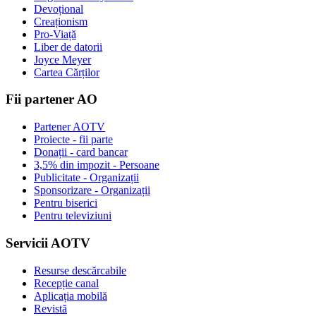
Devoțional
Creaționism
Pro-Viață
Liber de datorii
Joyce Meyer
Cartea Cărților
Fii partener AO
Partener AOTV
Proiecte - fii parte
Donații - card bancar
3,5% din impozit - Persoane
Publicitate - Organizații
Sponsorizare - Organizații
Pentru biserici
Pentru televiziuni
Servicii AOTV
Resurse descărcabile
Recepție canal
Aplicația mobilă
Revistă