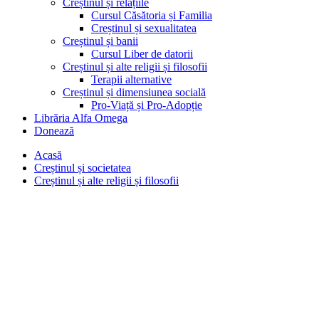
Creștinul și relațiile
Cursul Căsătoria și Familia
Creștinul și sexualitatea
Creștinul și banii
Cursul Liber de datorii
Creștinul și alte religii și filosofii
Terapii alternative
Creștinul și dimensiunea socială
Pro-Viață și Pro-Adopție
Librăria Alfa Omega
Donează
Acasă
Creștinul și societatea
Creștinul și alte religii și filosofii