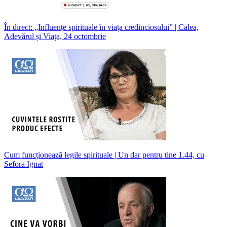
În direct: „Influențe spirituale în viața credinciosului” | Calea,
Adevărul și Viața, 24 octombrie
Cum funcționează legile spirituale | Un dar pentru tine 1.44, cu
Sefora Ignat