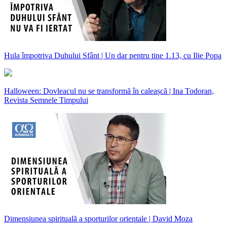
Hula împotriva Duhului Sfânt | Un dar pentru tine 1.13, cu Ilie Popa
Halloween: Dovleacul nu se transformă în caleașcă | Ina Todoran,
Revista Semnele Timpului
Dimensiunea spirituală a sporturilor orientale | David Moza