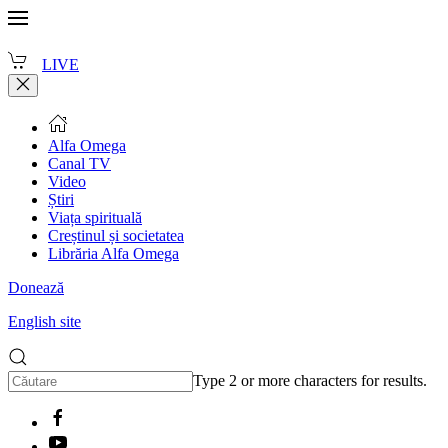
LIVE
Alfa Omega
Canal TV
Video
Știri
Viața spirituală
Creștinul și societatea
Librăria Alfa Omega
Donează
English site
Type 2 or more characters for results.