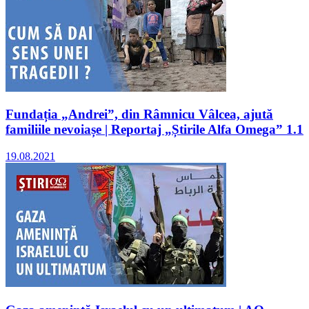
Fundația „Andrei”, din Râmnicu Vâlcea, ajută
familiile nevoiașe | Reportaj „Știrile Alfa Omega” 1.1
19.08.2021