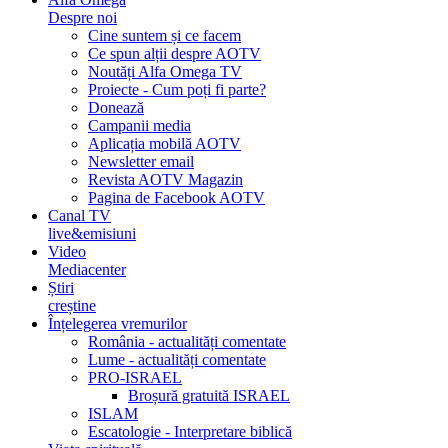
Despre noi
Cine suntem și ce facem
Ce spun alții despre AOTV
Noutăți Alfa Omega TV
Proiecte - Cum poți fi parte?
Donează
Campanii media
Aplicația mobilă AOTV
Newsletter email
Revista AOTV Magazin
Pagina de Facebook AOTV
Canal TV
live&emisiuni
Video
Mediacenter
Știri
creștine
Înțelegerea vremurilor
România - actualități comentate
Lume - actualități comentate
PRO-ISRAEL
Broșură gratuită ISRAEL
ISLAM
Escatologie - Interpretare biblică