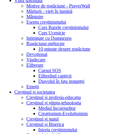
Viața spirituală
Motive de rugăciune - PrayerWall
Mărturii - vieți în lumină
Mântuire
Esența creștinismului
Curs Bazele creștinismului
Curs Ucenicie
Intimitate cu Dumnezeu
Rugăciune-mijlocire
10 minute despre rugăciune
Devoțional
Vindecare
Eliberare
Cursul SOS
Eliberând captivii
Diavolul în fața instanței
Emoții
Creștinul și societatea
Creștinul și profesia-educația
Creștinul și știința-tehnologia
Mediul înconjurător
Creaționism-Evoluționism
Creștinul și statul
Creștinul și Biserica
Istoria creștinismului