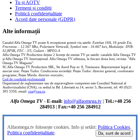
Tu și AOTV
Termeni și condiții
Politică confidențialitate
Acord date personale (GDPR)
Alte informații
Canalul Alfa Omega TV poate fi recepționat gratuit via satelit:
Eutelsat 16A, 16 grade Est,
Frecventa – 12.567 Mhz, Polarizare
Vertica
lă, Symbol rate - 16.667 ks/s, Modulație: DVB-
S2,8PSK, FEC - 3/5, Codare - MPEG-4
.
Alfa Omega TV Production deține 2 licențe de emisie TV pe satelit: canalele Alfa Omega TV
și Alfa Omega TV Internațional. Alfa Omega TV editeaza, la fiecare doua luni, revista: "Alfa
Omega TV Magazin".
SC Alfa Omega TV Production SRL, Str Aurel Pop nr. 8, Timisoara. Reprezentant legal și
asociat unic: Pețan Tudor. Conducerea societății: Pețan Tudor: director general, coodonator
programe; Pețan Mirela: director executiv;
Cod de conduită profesională
Organismul de reglementare sau de supraveghere competent este Consiliul National al
Audiovizualului (CNA), cu sediul in Bd. Libertatii nr.14, sector 5, Bucuresti, tel: 40 (0)21
305 5350, email:
cna@cna.ro
Alfa Omega TV
-
E-mail:
info@alfaomega.tv
|
Tel.:+40 256
284913
|
Fax:+40 256 284912
Alfaomega.tv folosește cookies. Info și setări:
Politica Cookies
.
Politica confidențialitate
.
Da, sunt de acord