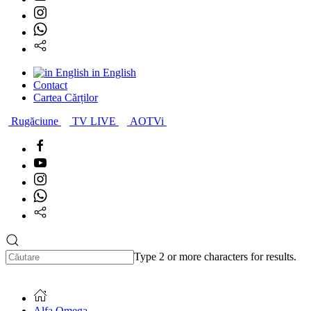
in English
Contact
Cartea Cărților
Rugăciune
TV LIVE
AOTVi
Type 2 or more characters for results.
Alfa Omega