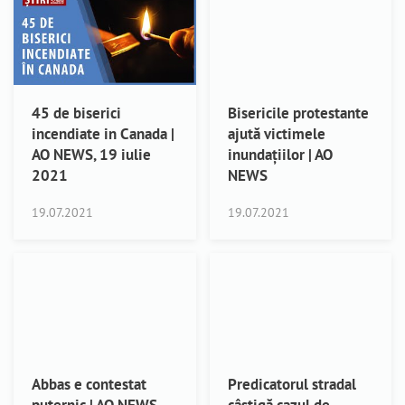
45 de biserici
Bisericile protestante
incendiate in Canada |
ajută victimele
AO NEWS, 19 iulie
inundațiilor | AO
2021
NEWS
19.07.2021
19.07.2021
Abbas e contestat
Predicatorul stradal
puternic | AO NEWS,
câștigă cazul de