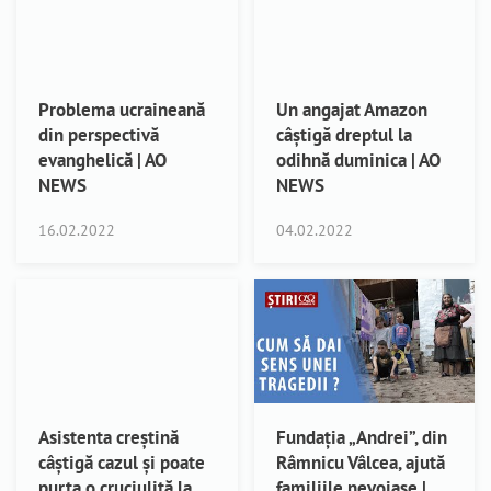
Problema ucraineană
Un angajat Amazon
din perspectivă
câștigă dreptul la
evanghelică | AO
odihnă duminica | AO
NEWS
NEWS
16.02.2022
04.02.2022
Asistenta creștină
Fundația „Andrei”, din
câștigă cazul și poate
Râmnicu Vâlcea, ajută
purta o cruciuliță la
familiile nevoiașe |