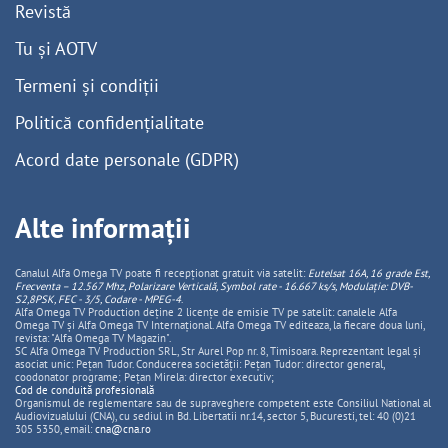
Revistă
Tu și AOTV
Termeni și condiții
Politică confidențialitate
Acord date personale (GDPR)
Alte informații
Canalul Alfa Omega TV poate fi recepționat gratuit via satelit:
Eutelsat 16A, 16 grade Est,
Frecventa – 12.567 Mhz, Polarizare
Vertica
lă, Symbol rate - 16.667 ks/s, Modulație: DVB-
S2,8PSK, FEC - 3/5, Codare - MPEG-4
.
Alfa Omega TV Production deține 2 licențe de emisie TV pe satelit: canalele Alfa
Omega TV și Alfa Omega TV Internațional. Alfa Omega TV editeaza, la fiecare doua luni,
revista: "Alfa Omega TV Magazin".
SC Alfa Omega TV Production SRL, Str Aurel Pop nr. 8, Timisoara. Reprezentant legal și
asociat unic: Pețan Tudor. Conducerea societății: Pețan Tudor: director general,
coodonator programe; Pețan Mirela: director executiv;
Cod de conduită profesională
Organismul de reglementare sau de supraveghere competent este Consiliul National al
Audiovizualului (CNA), cu sediul in Bd. Libertatii nr.14, sector 5, Bucuresti, tel: 40 (0)21
305 5350, email:
cna@cna.ro