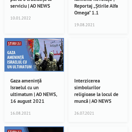
serviciu | AO NEWS
Reportaj „Știrile Alfa
Omega” 1.1
10.01.2022
19.08.2021
Gaza amenință
Interzicerea
Israelul cu un
simbolurilor
ultimatum | AO NEWS,
religioase la locul de
16 august 2021
muncă | AO NEWS
16.08.2021
26.07.2021