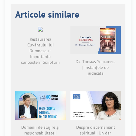
Articole similare
Restaurarea
Cuvântului lui
Dumnezeu -
Importanța
Dʀ. Tʜᴏᴍᴀs Sᴄʜʟᴜᴇᴛᴇʀ
cunoașterii Scripturii
| Instanțele de
judecată
Domenii de slujire și
Despre discernământ
responsabilitate |
spiritual | Un dar