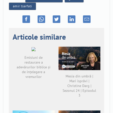
amir tsarfati
Articole similare
Emisiuni de
restaurare a
adevărurilor biblice și
de înțelegere a
Mesia din umbră |
vremurilor
Mari isprăvi |
Christine Darg |
Sezonul 24 | Episodul
3