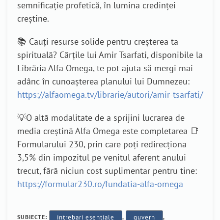
semnificație profetică, în lumina credinței
creștine.
📚 Cauți resurse solide pentru creșterea ta
spirituală? Cărțile lui Amir Tsarfati, disponibile la
Librăria Alfa Omega, te pot ajuta să mergi mai
adânc în cunoașterea planului lui Dumnezeu:
https://alfaomega.tv/librarie/autori/amir-tsarfati/
💡O altă modalitate de a sprijini lucrarea de
media creștină Alfa Omega este completarea 📑
Formularului 230, prin care poți redirecționa
3,5% din impozitul pe venitul aferent anului
trecut, fără niciun cost suplimentar pentru tine:
https://formular230.ro/fundatia-alfa-omega
SUBIECTE:
intrebari esentiale
,
guvern
,