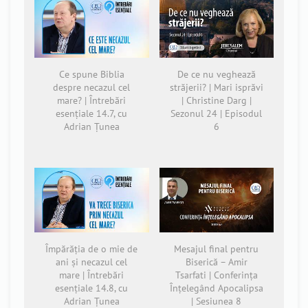
Ce spune Biblia
De ce nu veghează
despre necazul cel
străjerii? | Mari isprăvi
mare? | Întrebări
| Christine Darg |
esențiale 14.7, cu
Sezonul 24 | Episodul
Adrian Țunea
6
Împărăția de o mie de
Mesajul final pentru
ani și necazul cel
Biserică – Amir
mare | Întrebări
Tsarfati | Conferința
esențiale 14.8, cu
Înțelegând Apocalipsa
Adrian Țunea
| Sesiunea 8