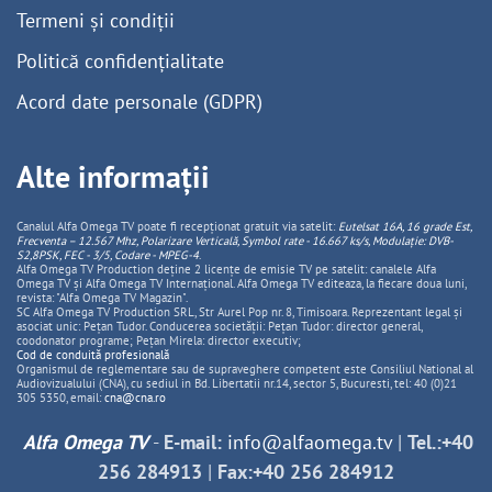
Termeni și condiții
Politică confidențialitate
Acord date personale (GDPR)
Alte informații
Canalul Alfa Omega TV poate fi recepționat gratuit via satelit:
Eutelsat 16A, 16 grade Est,
Frecventa – 12.567 Mhz, Polarizare
Vertica
lă, Symbol rate - 16.667 ks/s, Modulație: DVB-
S2,8PSK, FEC - 3/5, Codare - MPEG-4
.
Alfa Omega TV Production deține 2 licențe de emisie TV pe satelit: canalele Alfa
Omega TV și Alfa Omega TV Internațional. Alfa Omega TV editeaza, la fiecare doua luni,
revista: "Alfa Omega TV Magazin".
SC Alfa Omega TV Production SRL, Str Aurel Pop nr. 8, Timisoara. Reprezentant legal și
asociat unic: Pețan Tudor. Conducerea societății: Pețan Tudor: director general,
coodonator programe; Pețan Mirela: director executiv;
Cod de conduită profesională
Organismul de reglementare sau de supraveghere competent este Consiliul National al
Audiovizualului (CNA), cu sediul in Bd. Libertatii nr.14, sector 5, Bucuresti, tel: 40 (0)21
305 5350, email:
cna@cna.ro
Alfa Omega TV
-
E-mail:
info@alfaomega.tv
|
Tel.:+40
256 284913
|
Fax:+40 256 284912