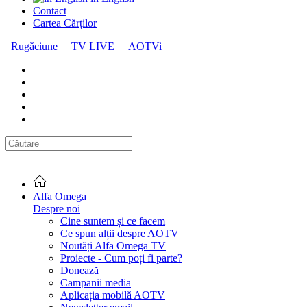
Contact
Cartea Cărților
Rugăciune
TV LIVE
AOTVi
Alfa Omega
Despre noi
Cine suntem și ce facem
Ce spun alții despre AOTV
Noutăți Alfa Omega TV
Proiecte - Cum poți fi parte?
Donează
Campanii media
Aplicația mobilă AOTV