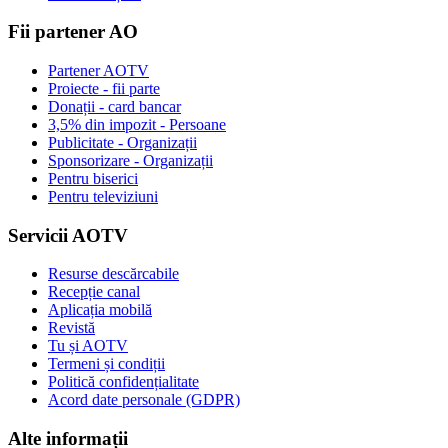
Fii partener AO
Partener AOTV
Proiecte - fii parte
Donații - card bancar
3,5% din impozit - Persoane
Publicitate - Organizații
Sponsorizare - Organizații
Pentru biserici
Pentru televiziuni
Servicii AOTV
Resurse descărcabile
Recepție canal
Aplicația mobilă
Revistă
Tu și AOTV
Termeni și condiții
Politică confidențialitate
Acord date personale (GDPR)
Alte informații