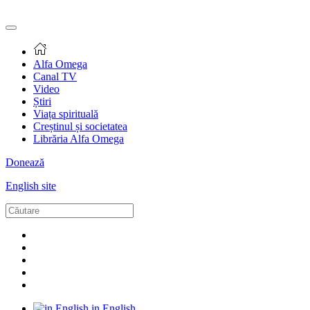
Alfa Omega
Canal TV
Video
Știri
Viața spirituală
Creștinul și societatea
Librăria Alfa Omega
Donează
English site
in English