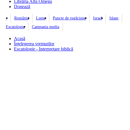
Librăria Alfa Omega
Donează
România
Lume
Puncte de rugăciune
Israel
Islam
Escatologie
Campania media
Acasă
Înțelegerea vremurilor
Escatologie - Interpretare biblică