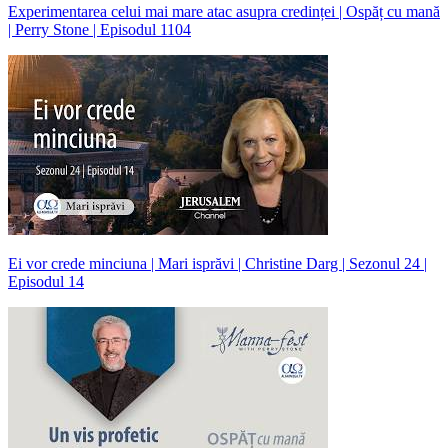
Experimentarea celui mai mare atac asupra credinței | Ospăț cu mană
| Perry Stone | Episodul 1104
Ei vor crede minciuna | Mari isprăvi | Christine Darg | Sezonul 24 |
Episodul 14