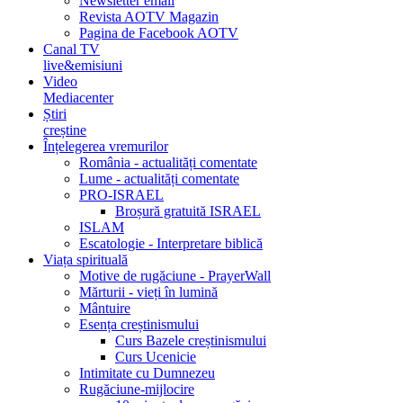
Newsletter email
Revista AOTV Magazin
Pagina de Facebook AOTV
Canal TV
live&emisiuni
Video
Mediacenter
Știri
creștine
Înțelegerea vremurilor
România - actualități comentate
Lume - actualități comentate
PRO-ISRAEL
Broșură gratuită ISRAEL
ISLAM
Escatologie - Interpretare biblică
Viața spirituală
Motive de rugăciune - PrayerWall
Mărturii - vieți în lumină
Mântuire
Esența creștinismului
Curs Bazele creștinismului
Curs Ucenicie
Intimitate cu Dumnezeu
Rugăciune-mijlocire