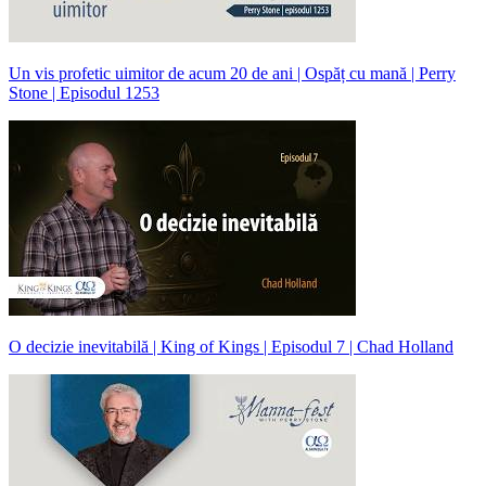
Un vis profetic uimitor de acum 20 de ani | Ospăț cu mană | Perry
Stone | Episodul 1253
O decizie inevitabilă | King of Kings | Episodul 7 | Chad Holland