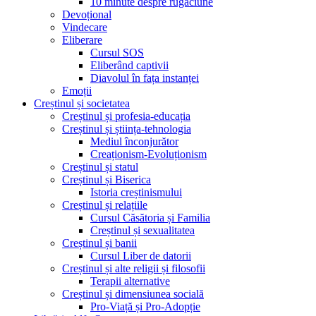
10 minute despre rugăciune
Devoțional
Vindecare
Eliberare
Cursul SOS
Eliberând captivii
Diavolul în fața instanței
Emoții
Creștinul și societatea
Creștinul și profesia-educația
Creștinul și știința-tehnologia
Mediul înconjurător
Creaționism-Evoluționism
Creștinul și statul
Creștinul și Biserica
Istoria creștinismului
Creștinul și relațiile
Cursul Căsătoria și Familia
Creștinul și sexualitatea
Creștinul și banii
Cursul Liber de datorii
Creștinul și alte religii și filosofii
Terapii alternative
Creștinul și dimensiunea socială
Pro-Viață și Pro-Adopție