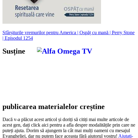
Sfârșiturile vremurilor pentru America | Ospăț cu mană | Perry Stone
| Episodul 1254
Susține
publicarea materialelor creștine
Dacă v-a plăcut acest articol și doriți să citiți mai multe articole de
acest gen, dați click aici pentru a afla despre modalitățile prin care ne
puteți ajuta. Dorim să ajungem la cât mai mulți oameni cu mesajul
Evangheliei, dar nu putem face aceasta fără ajutorul vostru!
Ajutați-