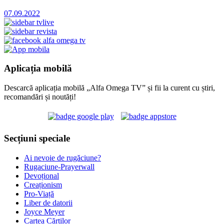
07.09.2022
Aplicația mobilă
Descarcă aplicația mobilă „Alfa Omega TV” și fii la curent cu știri,
recomandări și noutăți!
Secțiuni speciale
Ai nevoie de rugăciune?
Rugaciune-Prayerwall
Devoțional
Creaționism
Pro-Viață
Liber de datorii
Joyce Meyer
Cartea Cărților