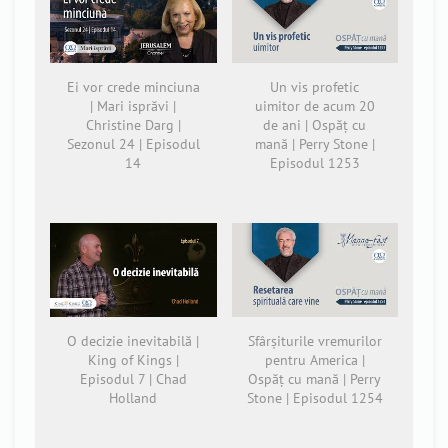
Ei vor crede minciuna
Un vis profetic
| Mari isprăvi |
uimitor de acum 20
Christine Darg |
de ani | Ospăț cu
Sezonul 24 | Episodul
mană | Perry Stone |
14
Episodul 1253
O decizie inevitabilă |
Sfârșiturile vremurilor
King of Kings |
pentru America |
Episodul 7 | Chad
Ospăț cu mană | Perry
Holland
Stone | Episodul 1254