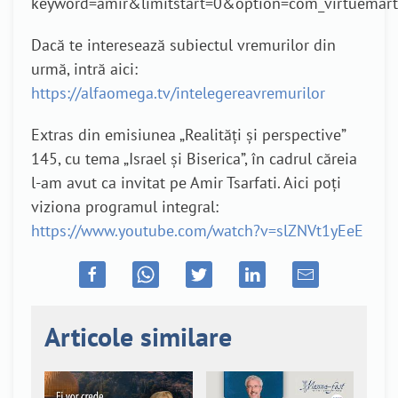
keyword=amir&limitstart=0&option=com_virtuemart
Dacă te interesează subiectul vremurilor din
urmă, intră aici:
https://alfaomega.tv/intelegereavremurilor
Extras din emisiunea „Realități și perspective”
145, cu tema „Israel și Biserica”, în cadrul căreia
l-am avut ca invitat pe Amir Tsarfati. Aici poți
viziona programul integral:
https://www.youtube.com/watch?v=slZNVt1yEeE
Articole similare