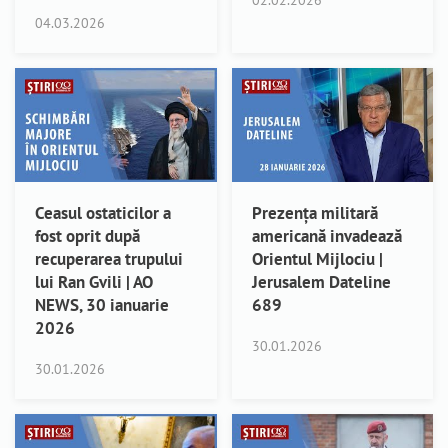
02.02.2026
04.03.2026
Ceasul ostaticilor a
Prezența militară
fost oprit după
americană invadează
recuperarea trupului
Orientul Mijlociu |
lui Ran Gvili | AO
Jerusalem Dateline
NEWS, 30 ianuarie
689
2026
30.01.2026
30.01.2026