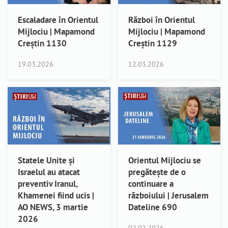
Escaladare în Orientul
Război în Orientul
Mijlociu | Mapamond
Mijlociu | Mapamond
Creștin 1130
Creștin 1129
19.03.2026
12.03.2026
Statele Unite și
Orientul Mijlociu se
Israelul au atacat
pregătește de o
preventiv Iranul,
continuare a
Khamenei fiind ucis |
războiului | Jerusalem
AO NEWS, 3 martie
Dateline 690
2026