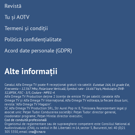
Revistă
Tu și AOTV
Termeni și condiții
Politică confidențialitate
Acord date personale (GDPR)
Alte informații
Canalul Alfa Omega TV poate fi recepționat gratuit via satelit:
Eutelsat 16A, 16 grade Est,
Frecventa – 12.567 Mhz, Polarizare
Vertica
lă, Symbol rate - 16.667 ks/s, Modulație: DVB-
S2,8PSK, FEC - 3/5, Codare - MPEG-4
.
Alfa Omega TV Production deține 2 licențe de emisie TV pe satelit: canalele Alfa
Omega TV și Alfa Omega TV Internațional. Alfa Omega TV editeaza, la fiecare doua luni,
revista: "Alfa Omega TV Magazin".
SC Alfa Omega TV Production SRL, Str Aurel Pop nr. 8, Timisoara. Reprezentant legal și
asociat unic: Pețan Tudor. Conducerea societății: Pețan Tudor: director general,
coodonator programe; Pețan Mirela: director executiv;
Cod de conduită profesională
Organismul de reglementare sau de supraveghere competent este Consiliul National al
Audiovizualului (CNA), cu sediul in Bd. Libertatii nr.14, sector 5, Bucuresti, tel: 40 (0)21
305 5350, email:
cna@cna.ro