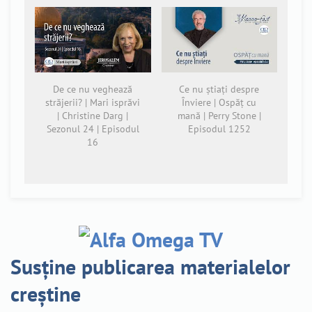
De ce nu veghează
Ce nu știați despre
străjerii? | Mari isprăvi
Înviere | Ospăț cu
| Christine Darg |
mană | Perry Stone |
Sezonul 24 | Episodul
Episodul 1252
16
Susține publicarea materialelor
creștine