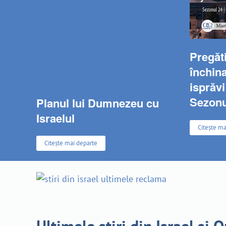
Pregăti
închina
isprăvi
Sezonu
Planul lui Dumnezeu cu
Israelul
Citește ma
Citește mai departe