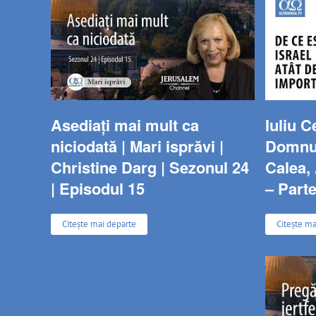
Asediați mai mult ca
Iuliu C
niciodată | Mari isprăvi |
Domnulu
Christine Darg | Sezonul 24
Calea, 
| Episodul 15
– Parte
Citește mai departe
Citește ma