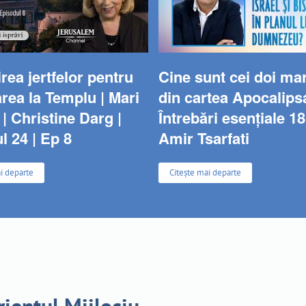
rea jertfelor pentru
Cine sunt cei doi mar
rea la Templu | Mari
din cartea Apocalips
 | Christine Darg |
Întrebări esențiale 18
l 24 | Ep 8
Amir Tsarfati
i departe
Citește mai departe