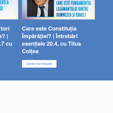
tori
Care este Constituția
a? |
Împărăției? | Întrebări
.7 cu
esențiale 20.4, cu Titus
Colțea
Citește mai departe