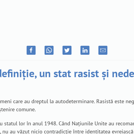
definiție, un stat rasist și ne
nt oameni care au dreptul la autodeterminare. Rasistă este ne
oștenire comune.
ru statul lor în anul 1948. Când Națiunile Unite au recoma
 nu au văzut nicio contradicție între identitatea evreiască