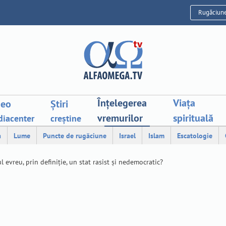
Rugăciun
Înțelegerea
Viața
deo
Știri
vremurilor
spirituală
iacenter
creștine
a
Lume
Puncte de rugăciune
Israel
Islam
Escatologie
l evreu, prin definiție, un stat rasist și nedemocratic?