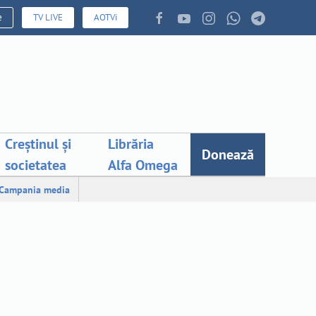
e
TV LIVE
AOTVi
Creștinul și
Librăria
Donează
societatea
Alfa Omega
Campania media