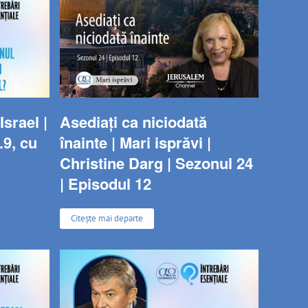
srael |
Asediați ca niciodată
.9, cu
înainte | Mari isprăvi |
Christine Darg | Sezonul 24
| Episodul 12
Citește mai departe