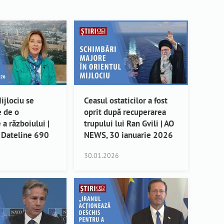
ijlociu se
Ceasul ostaticilor a fost
e de o
oprit după recuperarea
 a războiului |
trupului lui Ran Gvili | AO
 Dateline 690
NEWS, 30 ianuarie 2026
30.01.2026