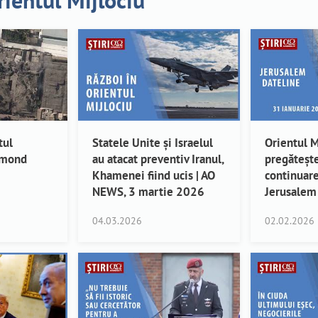
Orientul Mijlociu
tul
Statele Unite și Israelul
Orientul M
amond
au atacat preventiv Iranul,
pregăteșt
Khamenei fiind ucis | AO
continuare
NEWS, 3 martie 2026
Jerusalem
04.03.2026
02.02.2026