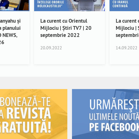
tanyahu și
La curent cu Orientul
La curent 
 planului
Mijlociu | Știri TV7 | 20
Mijlociu | 
AO NEWS,
septembrie 2022
septembr
26
20.09.2022
14.09.2022