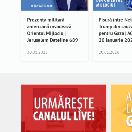
Prezența militară
Fisură între Ne
americană invadează
Trump din cauza
Orientul Mijlociu |
pentru Gaza | 
Jerusalem Dateline 689
20 ianuarie 20
30.01.2026
20.01.2026