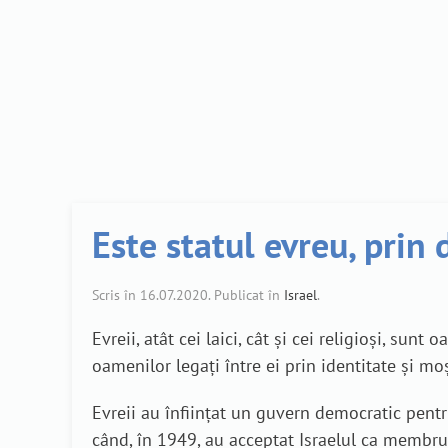
Este statul evreu, prin 
Scris în
16.07.2020
. Publicat în
Israel
.
Evreii, atât cei laici, cât și cei religioși, su
oamenilor legați între ei prin identitate și m
Evreii au înființat un guvern democratic pent
când, în 1949, au acceptat Israelul ca membru,