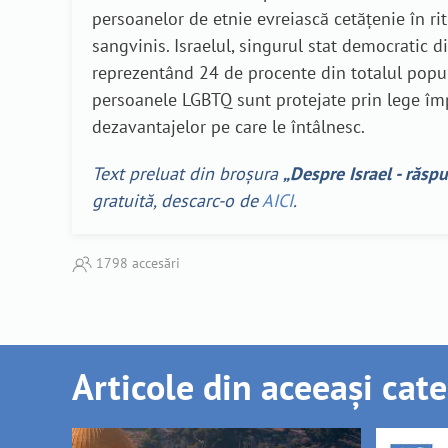
persoanelor de etnie evreiască cetățenie în rit
sangvinis. Israelul, singurul stat democratic di
reprezentând 24 de procente din totalul popula
persoanele LGBTQ sunt protejate prin lege împo
dezavantajelor pe care le întâlnesc.
Text preluat din broșura
„Despre Israel - răspun
gratuită, descarc-o de
AICI
.
1798 accesări
Articole din aceeași cat