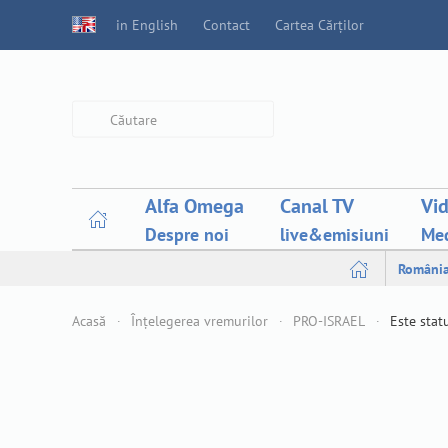
in English
Contact
Cartea Cărților
Type 2 or more characters for
results.
Alfa Omega
Canal TV
Vi
Despre noi
live&emisiuni
Med
Români
Acasă
Înțelegerea vremurilor
PRO-ISRAEL
Este statu