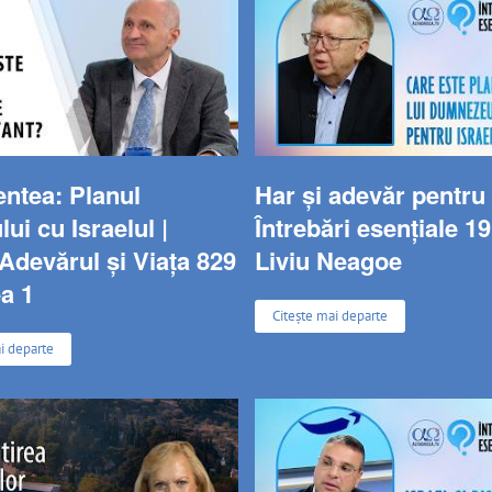
entea: Planul
Har și adevăr pentru I
i cu Israelul |
Întrebări esențiale 19
Adevărul și Viața 829
Liviu Neagoe
a 1
Citește mai departe
i departe