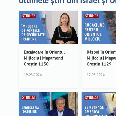
Ultimele știri din Israel și 
Escaladare în Orientul
Război în Orien
Mijlociu | Mapamond
Mijlociu | Map
Creștin 1130
Creștin 1129
19.03.2026
12.03.2026