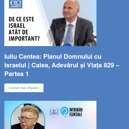
Iuliu Centea: Planul Domnului cu
Israelul | Calea, Adevărul și Viața 829 –
Partea 1
Citește mai departe