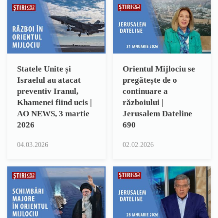
Statele Unite și
Orientul Mijlociu se
Israelul au atacat
pregătește de o
preventiv Iranul,
continuare a
Khamenei fiind ucis |
războiului |
AO NEWS, 3 martie
Jerusalem Dateline
2026
690
04.03.2026
02.02.2026