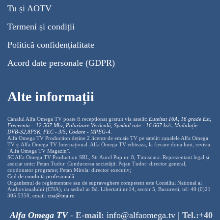
Tu și AOTV
Termeni și condiții
Politică confidențialitate
Acord date personale (GDPR)
Alte informații
Canalul Alfa Omega TV poate fi recepționat gratuit via satelit:
Eutelsat 16A, 16 grade Est,
Frecventa – 12.567 Mhz, Polarizare
Vertica
lă, Symbol rate - 16.667 ks/s, Modulație:
DVB-S2,8PSK, FEC - 3/5, Codare - MPEG-4
.
Alfa Omega TV Production deține 2 licențe de emisie TV pe satelit: canalele Alfa Omega
TV și Alfa Omega TV Internațional. Alfa Omega TV editeaza, la fiecare doua luni, revista:
"Alfa Omega TV Magazin".
SC Alfa Omega TV Production SRL, Str Aurel Pop nr. 8, Timisoara. Reprezentant legal și
asociat unic: Pețan Tudor. Conducerea societății: Pețan Tudor: director general,
coodonator programe; Pețan Mirela: director executiv;
Cod de conduită profesională
Organismul de reglementare sau de supraveghere competent este Consiliul National al
Audiovizualului (CNA), cu sediul in Bd. Libertatii nr.14, sector 5, Bucuresti, tel: 40 (0)21
305 5350, email:
cna@cna.ro
Alfa Omega TV
-
E-mail:
info@alfaomega.tv
|
Tel.:+40