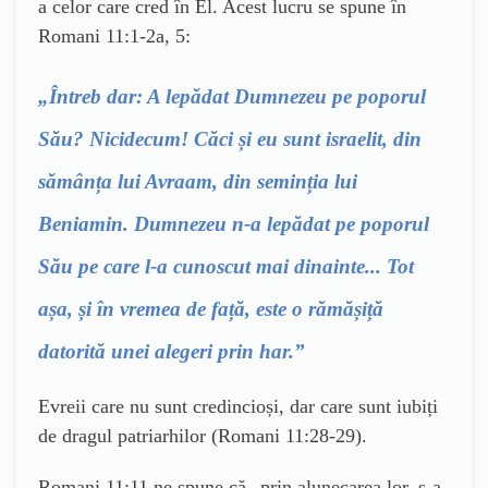
a celor care cred în El. Acest lucru se spune în
Romani 11:1-2a, 5:
„Întreb dar: A lepădat Dumnezeu pe poporul
Său? Nicidecum! Căci și eu sunt israelit, din
sămânța lui Avraam, din seminția lui
Beniamin. Dumnezeu n-a lepădat pe poporul
Său pe care l-a cunoscut mai dinainte... Tot
așa, și în vremea de față, este o rămășiță
datorită unei alegeri prin har.”
Evreii care nu sunt credincioși, dar care sunt iubiți
de dragul patriarhilor (Romani 11:28-29).
Romani 11:11 ne spune că „prin alunecarea lor, s-a