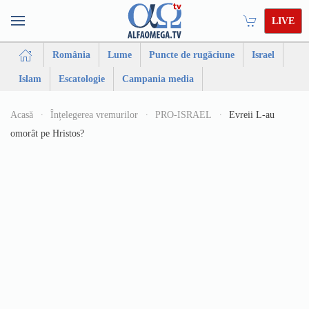
LIVE
România
Lume
Puncte de rugăciune
Israel
Islam
Escatologie
Campania media
Acasă
Înțelegerea vremurilor
PRO-ISRAEL
Evreii L-au
omorât pe Hristos?