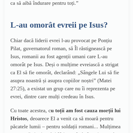
ca să aibă îndurare pentru toți.”
L-au omorât evreii pe Isus?
Chiar dacă liderii evrei l-au provocat pe Ponțiu
Pilat, guvernatorul roman, să Îl răstignească pe
Isus, romanii au fost agenții umani care L-au
omorât pe Isus. Deși o mulțime evreiască a strigat
ca El să fie omorât, declarând: „Sângele Lui să fie
asupra noastră și asupra copiilor noștri” (Matei
27:25), a existat un grup care nu îi reprezenta pe
evrei, dintre care mulți credeau în Isus.
Cu toate acestea, c
u toții am fost cauza morții lui
Hristos
, deoarece El a venit ca să moară pentru
păcatele lumii – pentru soldații romani... Mulțimea