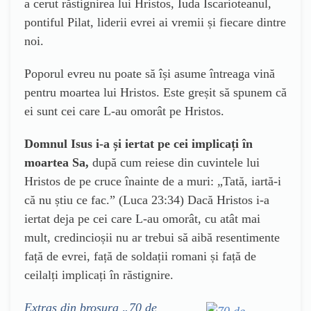
a cerut răstignirea lui Hristos, Iuda Iscarioteanul,
pontiful Pilat, liderii evrei ai vremii și fiecare dintre
noi.
Poporul evreu nu poate să își asume întreaga vină
pentru moartea lui Hristos. Este greșit să spunem că
ei sunt cei care L-au omorât pe Hristos.
Domnul Isus i-a și iertat pe cei implicați în
moartea Sa,
după cum reiese din cuvintele lui
Hristos de pe cruce înainte de a muri: „Tată, iartă-i
că nu știu ce fac.” (Luca 23:34) Dacă Hristos i-a
iertat deja pe cei care L-au omorât, cu atât mai
mult, credincioșii nu ar trebui să aibă resentimente
față de evrei, față de soldații romani și față de
ceilalți implicați în răstignire.
Extras din broșura „70 de