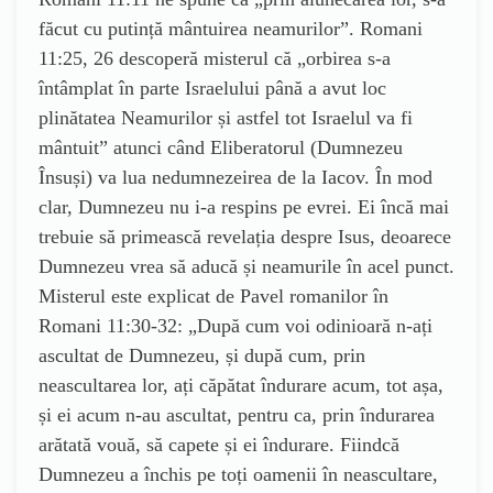
făcut cu putință mântuirea neamurilor”. Romani
11:25, 26 descoperă misterul că „orbirea s-a
întâmplat în parte Israelului până a avut loc
plinătatea Neamurilor și astfel tot Israelul va fi
mântuit” atunci când Eliberatorul (Dumnezeu
Însuși) va lua nedumnezeirea de la Iacov. În mod
clar, Dumnezeu nu i-a respins pe evrei. Ei încă mai
trebuie să primească revelația despre Isus, deoarece
Dumnezeu vrea să aducă și neamurile în acel punct.
Misterul este explicat de Pavel romanilor în
Romani 11:30-32: „După cum voi odinioară n-ați
ascultat de Dumnezeu, și după cum, prin
neascultarea lor, ați căpătat îndurare acum, tot așa,
și ei acum n-au ascultat, pentru ca, prin îndurarea
arătată vouă, să capete și ei îndurare. Fiindcă
Dumnezeu a închis pe toți oamenii în neascultare,