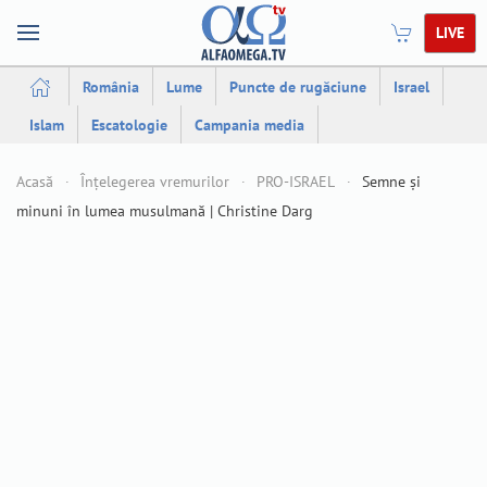
LIVE
România
Lume
Puncte de rugăciune
Israel
Islam
Escatologie
Campania media
Acasă
Înțelegerea vremurilor
PRO-ISRAEL
Semne și
minuni în lumea musulmană | Christine Darg