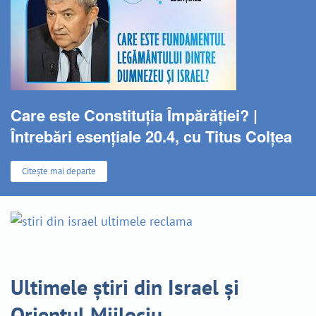
Care este Constituția Împărăției? |
Întrebări esențiale 20.4, cu Titus Colțea
Citește mai departe
Ultimele știri din Israel și
Orientul Mijlociu