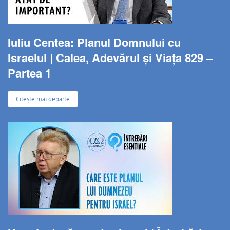
Iuliu Centea: Planul Domnului cu
Israelul | Calea, Adevărul și Viața 829 –
Partea 1
Citește mai departe