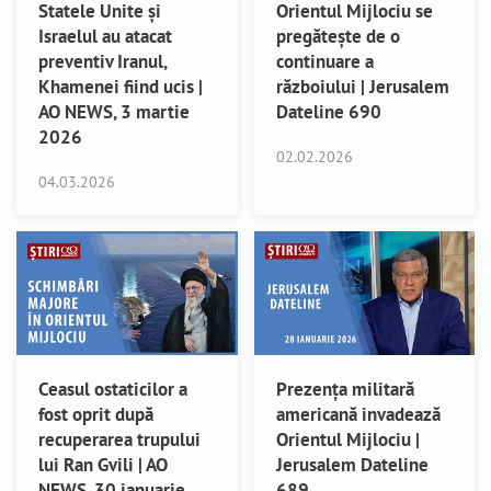
Statele Unite și
Orientul Mijlociu se
Israelul au atacat
pregătește de o
preventiv Iranul,
continuare a
Khamenei fiind ucis |
războiului | Jerusalem
AO NEWS, 3 martie
Dateline 690
2026
02.02.2026
04.03.2026
Ceasul ostaticilor a
Prezența militară
fost oprit după
americană invadează
recuperarea trupului
Orientul Mijlociu |
lui Ran Gvili | AO
Jerusalem Dateline
NEWS, 30 ianuarie
689