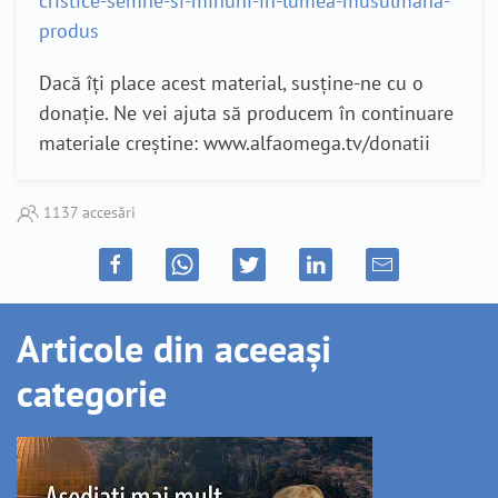
cristice-semne-si-minuni-in-lumea-musulmana-
produs
Dacă îți place acest material, susține-ne cu o
donație. Ne vei ajuta să producem în continuare
materiale creștine: www.alfaomega.tv/donatii
1137 accesări
Articole din aceeași
categorie