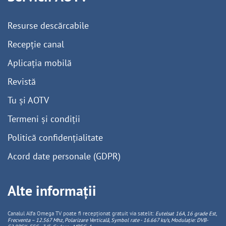
Resurse descărcabile
Recepție canal
Aplicația mobilă
Revistă
Tu și AOTV
Termeni și condiții
Politică confidențialitate
Acord date personale (GDPR)
Alte informații
Canalul Alfa Omega TV poate fi recepționat gratuit via satelit:
Eutelsat 16A, 16 grade Est,
Frecventa – 12.567 Mhz, Polarizare
Vertica
lă, Symbol rate - 16.667 ks/s, Modulație: DVB-