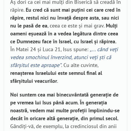
Aș dori ca cei mai mulți din Biserică să creadă în
răpire.
Eu cred că sunt mai puțini cei care cred în
răpire, restul nici nu învață despre asta, sau nici
nu le pasă de ea
, ceea ce este și mai grav.
Mulți
oameni eșuează în a vedea legătura dintre ceea
ce Dumnezeu face în Israel, cu Israel și răpirea.
În Matei 24 și Luca 21, Isus spune:
„... când veți
vedea smochinul înverzind, atunci veți ști că
sfârșitul este aproape”
. Cu alte cuvinte,
renașterea Israelului este semnul final al
sfârșitului veacurilor
.
Noi suntem cea mai binecuvântată generație de
pe vremea lui Isus până acum. În generația
noastră, vedem mai multe profeții împlinindu-se
decât în oricare altă generație, din primul secol.
Gândiți-vă, de exemplu, la credinciosul din anii