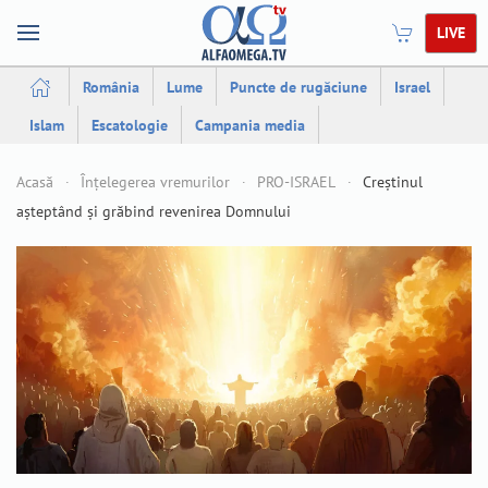
LIVE
România
Lume
Puncte de rugăciune
Israel
Islam
Escatologie
Campania media
Acasă
Înțelegerea vremurilor
PRO-ISRAEL
Creștinul
așteptând și grăbind revenirea Domnului