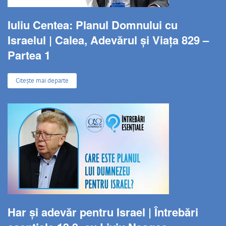
Iuliu Centea: Planul Domnului cu
Israelul | Calea, Adevărul și Viața 829 –
Partea 1
Citește mai departe
Har și adevăr pentru Israel | Întrebări