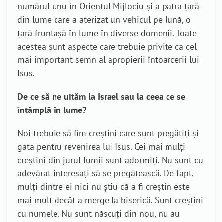
numărul unu în Orientul Mijlociu și a patra țară
din lume care a aterizat un vehicul pe lună, o
țară fruntașă în lume în diverse domenii. Toate
acestea sunt aspecte care trebuie privite ca cel
mai important semn al apropierii întoarcerii lui
Isus.
De ce să ne uităm la Israel sau la ceea ce se
întâmplă în lume?
Noi trebuie să fim creștini care sunt pregătiți și
gata pentru revenirea lui Isus. Cei mai mulți
creștini din jurul lumii sunt adormiți. Nu sunt cu
adevărat interesați să se pregătească. De fapt,
mulți dintre ei nici nu știu că a fi creștin este
mai mult decât a merge la biserică. Sunt creștini
cu numele. Nu sunt născuți din nou, nu au