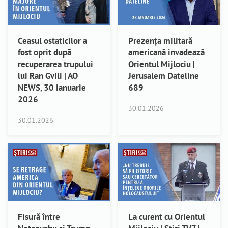
Ceasul ostaticilor a
Prezența militară
fost oprit după
americană invadează
recuperarea trupului
Orientul Mijlociu |
lui Ran Gvili | AO
Jerusalem Dateline
NEWS, 30 ianuarie
689
2026
30.01.2026
30.01.2026
Fisură între
La curent cu Orientul