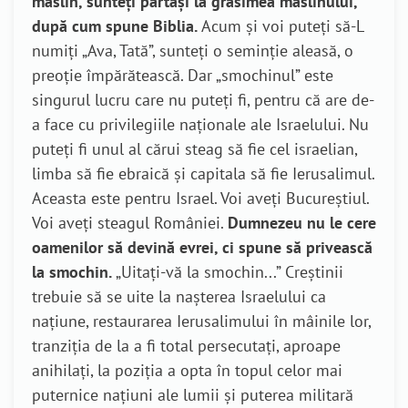
măslin, sunteți părtași la grăsimea măslinului,
după cum spune Biblia.
Acum și voi puteți să-L
numiți „Ava, Tată”, sunteți o seminție aleasă, o
preoție împărătească. Dar „smochinul” este
singurul lucru care nu puteți fi, pentru că are de-
a face cu privilegiile naționale ale Israelului. Nu
puteți fi unul al cărui steag să fie cel israelian,
limba să fie ebraică și capitala să fie Ierusalimul.
Aceasta este pentru Israel. Voi aveți Bucureștiul.
Voi aveți steagul României.
Dumnezeu nu le cere
oamenilor să devină evrei, ci spune să privească
la smochin.
„Uitați-vă la smochin...” Creștinii
trebuie să se uite la nașterea Israelului ca
națiune, restaurarea Ierusalimului în mâinile lor,
tranziția de la a fi total persecutați, aproape
anihilați, la poziția a opta în topul celor mai
puternice națiuni ale lumii și puterea militară