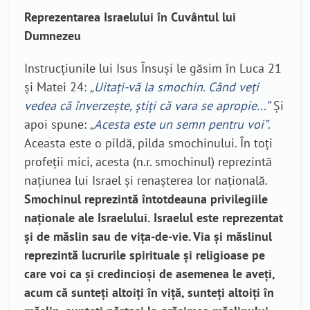
Reprezentarea Israelului în Cuvântul lui
Dumnezeu
Instrucțiunile lui Isus Însuși le găsim în Luca 21
și Matei 24:
„Uitați-vă la smochin. Când veți
vedea că înverzește, știți că vara se apropie...”
Și
apoi spune:
„Acesta este un semn pentru voi”
.
Aceasta este o pildă, pilda smochinului. În toți
profeții mici, acesta (n.r. smochinul) reprezintă
națiunea lui Israel și renașterea lor națională.
Smochinul reprezintă întotdeauna privilegiile
naționale ale Israelului.
Israelul este reprezentat
și de măslin sau de vița-de-vie. Via și măslinul
reprezintă lucrurile spirituale și religioase pe
care voi ca și credincioși de asemenea le aveți,
acum că sunteți altoiți în viță, sunteți altoiți în