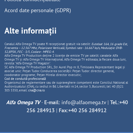
Acord date personale (GDPR)
Alte informații
Canalul Alfa Omega TV poate fi recepționat gratuit via satelit:
Eutelsat 16A, 16 grade Est,
Frecventa – 12.567 Mhz, Polarizare
Vertica
lă, Symbol rate - 16.667 ks/s, Modulație: DVB-
S2,8PSK, FEC - 3/5, Codare - MPEG-4
.
Alfa Omega TV Production deține 2 licențe de emisie TV pe satelit: canalele Alfa
Omega TV și Alfa Omega TV Internațional. Alfa Omega TV editeaza, la fiecare doua luni,
revista: "Alfa Omega TV Magazin".
SC Alfa Omega TV Production SRL, Str Aurel Pop nr. 8, Timisoara. Reprezentant legal și
asociat unic: Pețan Tudor. Conducerea societății: Pețan Tudor: director general,
coodonator programe; Pețan Mirela: director executiv;
Cod de conduită profesională
Organismul de reglementare sau de supraveghere competent este Consiliul National al
Audiovizualului (CNA), cu sediul in Bd. Libertatii nr.14, sector 5, Bucuresti, tel: 40 (0)21
305 5350, email:
cna@cna.ro
Alfa Omega TV
-
E-mail:
info@alfaomega.tv
|
Tel.:+40
256 284913
|
Fax:+40 256 284912