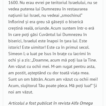
1600. Nu erau evrei pe teritoriul Israelului, nu se
vedea puterea lui Dumnezeu în restaurarea
națiunii lui Israel, nu vedeai „smochinul”
înflorind și era greu să găsești o biserică
creștină reală, oriunde. Acum suntem într-o eră
în care poți găsi Cuvântul lui Dumnezeu în
biserici, Israelul este înapoi în țara lui. Este
istoric! Este uimitor! Este ca în primul secol.
Simeon L-a luat pe Isus în brațe cu lacrimi în
ochi și a zis: „Doamne, acum mă poți lua la Tine.
Am văzut cu ochii mei. M-am rugat pentru asta,
am postit, așteptând cu dor toată viața mea.
Sunt un om bătrân. Acum am văzut cu ochii mei!
Acum, slujitorul Tău poate pleca. Mă poți lua!” Și
noi am văzut.
Articolul
a fost publicat în revista Alfa Omega