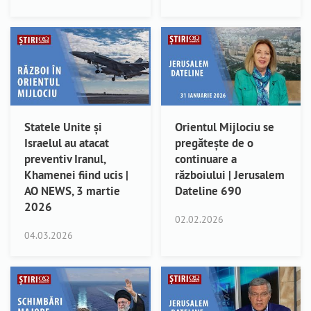
Statele Unite și
Orientul Mijlociu se
Israelul au atacat
pregătește de o
preventiv Iranul,
continuare a
Khamenei fiind ucis |
războiului | Jerusalem
AO NEWS, 3 martie
Dateline 690
2026
02.02.2026
04.03.2026