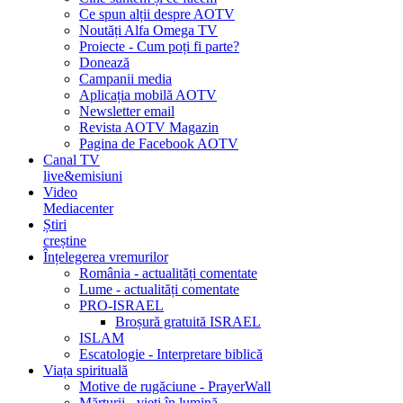
Ce spun alții despre AOTV
Noutăți Alfa Omega TV
Proiecte - Cum poți fi parte?
Donează
Campanii media
Aplicația mobilă AOTV
Newsletter email
Revista AOTV Magazin
Pagina de Facebook AOTV
Canal TV
live&emisiuni
Video
Mediacenter
Știri
creștine
Înțelegerea vremurilor
România - actualități comentate
Lume - actualități comentate
PRO-ISRAEL
Broșură gratuită ISRAEL
ISLAM
Escatologie - Interpretare biblică
Viața spirituală
Motive de rugăciune - PrayerWall
Mărturii - vieți în lumină