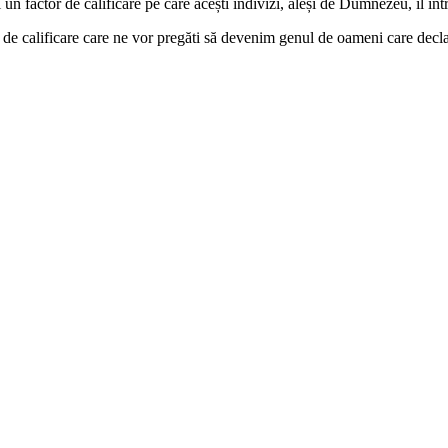
un factor de calificare pe care acești indivizi, aleși de Dumnezeu, îl în
țiali de calificare care ne vor pregăti să devenim genul de oameni care d