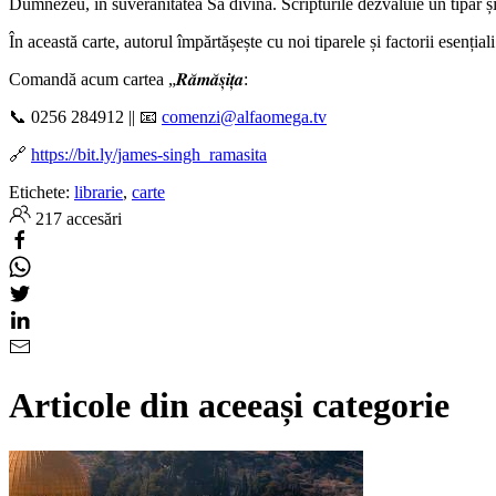
Dumnezeu, în suveranitatea Sa divină. Scripturile dezvăluie un tipar și 
În această carte, autorul împărtășește cu noi tiparele și factorii esen
Comandă acum cartea „𝑹𝒂̆𝒎𝒂̆𝒔̦𝒊𝒕̦𝒂:
📞 0256 284912 || 📧
comenzi@alfaomega.tv
🔗
https://bit.ly/james-singh_ramasita
Etichete:
librarie
,
carte
217 accesări
Articole din aceeași categorie