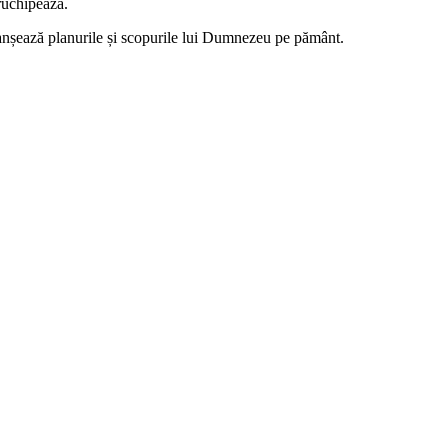
truchipează.
eclanșează planurile și scopurile lui Dumnezeu pe pământ.