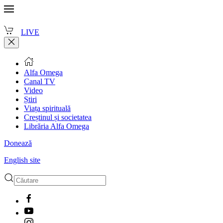
LIVE
Alfa Omega
Canal TV
Video
Știri
Viața spirituală
Creștinul și societatea
Librăria Alfa Omega
Donează
English site
Type 2 or more characters
for results.