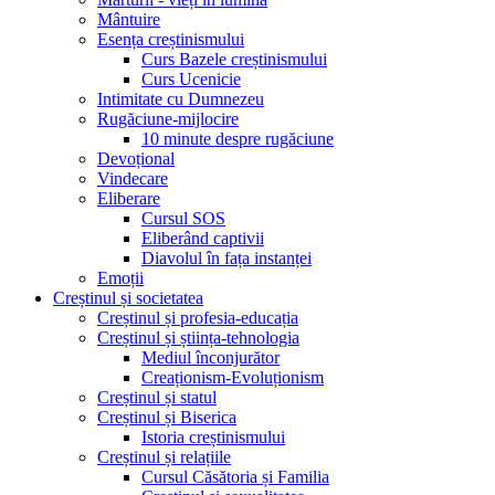
Mântuire
Esența creștinismului
Curs Bazele creștinismului
Curs Ucenicie
Intimitate cu Dumnezeu
Rugăciune-mijlocire
10 minute despre rugăciune
Devoțional
Vindecare
Eliberare
Cursul SOS
Eliberând captivii
Diavolul în fața instanței
Emoții
Creștinul și societatea
Creștinul și profesia-educația
Creștinul și știința-tehnologia
Mediul înconjurător
Creaționism-Evoluționism
Creștinul și statul
Creștinul și Biserica
Istoria creștinismului
Creștinul și relațiile
Cursul Căsătoria și Familia