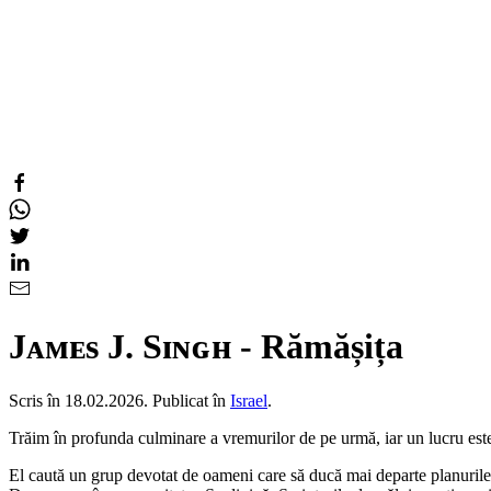
Jᴀᴍᴇs J. Sɪɴɢʜ - Rămășița
Scris în
18.02.2026
. Publicat în
Israel
.
Trăim în profunda culminare a vremurilor de pe urmă, iar un lucru este 
El caută un grup devotat de oameni care să ducă mai departe planurile