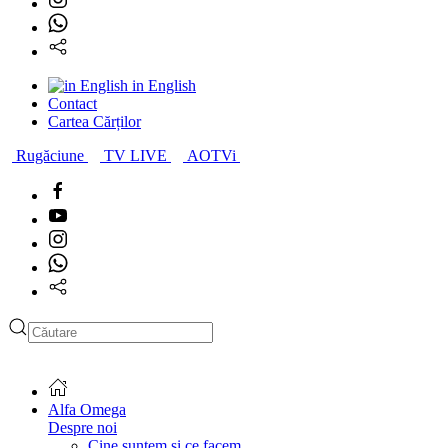
in English
Contact
Cartea Cărților
Rugăciune
TV LIVE
AOTVi
Type 2 or more characters
for results.
Alfa Omega
Despre noi
Cine suntem și ce facem