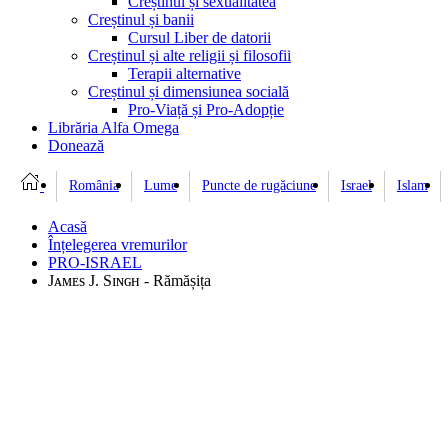
Creștinul și sexualitatea
Creștinul și banii
Cursul Liber de datorii
Creștinul și alte religii și filosofii
Terapii alternative
Creștinul și dimensiunea socială
Pro-Viață și Pro-Adopție
Librăria Alfa Omega
Donează
România
Lume
Puncte de rugăciune
Israel
Islam
Acasă
Înțelegerea vremurilor
PRO-ISRAEL
Jᴀᴍᴇs J. Sɪɴɢʜ - Rămășița