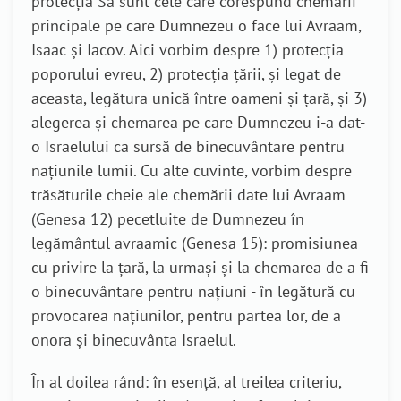
protecția Sa sunt cele care corespund chemării
principale pe care Dumnezeu o face lui Avraam,
Isaac și Iacov. Aici vorbim despre 1) protecția
poporului evreu, 2) protecția țării, și legat de
aceasta, legătura unică între oameni și țară, și 3)
alegerea și chemarea pe care Dumnezeu i-a dat-
o Israelului ca sursă de binecuvântare pentru
națiunile lumii. Cu alte cuvinte, vorbim despre
trăsăturile cheie ale chemării date lui Avraam
(Genesa 12) pecetluite de Dumnezeu în
legământul avraamic (Genesa 15): promisiunea
cu privire la țară, la urmași și la chemarea de a fi
o binecuvântare pentru națiuni - în legătură cu
provocarea națiunilor, pentru partea lor, de a
onora și binecuvânta Israelul.
În al doilea rând: în esență, al treilea criteriu,