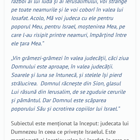
război ai lui Iuda și ai Ierusalimului, voi strânge
pe toate neamurile și le voi coborî în valea lui
Iosafat. Acolo, Mă voi judeca cu ele pentru
poporul Meu, pentru Israel, moștenirea Mea, pe
care l-au risipit printre neamuri, împărțind între
ele țara Mea.”
„Vin grămezi-grămezi în valea judecății, căci ziua
Domnului este aproape, în valea judecății.
Soarele și luna se întunecă, și stelele își pierd
strălucirea. Domnul răcnește din Sion, glasul
Lui răsună din Ierusalim, de se zguduie cerurile
și pământul. Dar Domnul este scăparea
poporului Său și ocrotirea copiilor lui Israel.”
Subiectul este menționat la început: judecata lui
Dumnezeu în ceea ce privește Israelul. Este