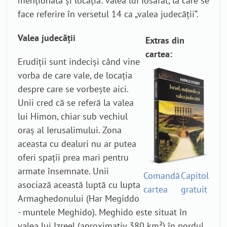
menționată și locația: valea lui Iosafat, la care se
face referire în versetul 14 ca „valea judecății”.
Valea judecății
Extras din
cartea:
Erudiții sunt indeciși când vine
vorba de care vale, de locația
despre care se vorbește aici.
Unii cred că se referă la valea
lui Himon, chiar sub vechiul
oraș al Ierusalimului. Zona
aceasta cu dealuri nu ar putea
oferi spații prea mari pentru
armate însemnate. Unii
Comandă
Capitol
asociază această luptă cu lupta
cartea
gratuit
Armaghedonului (Har Megiddo
- muntele Meghido). Meghido este situat în
valea lui Izreel (aproximativ 380 km²) în nordul