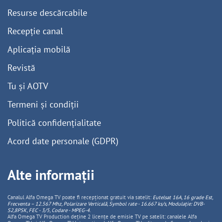
Resurse descărcabile
Recepție canal
Aplicația mobilă
Revistă
Tu și AOTV
Termeni și condiții
Politică confidențialitate
Acord date personale (GDPR)
Alte informații
Canalul Alfa Omega TV poate fi recepționat gratuit via satelit:
Eutelsat 16A, 16 grade Est,
Frecventa – 12.567 Mhz, Polarizare
Vertica
lă, Symbol rate - 16.667 ks/s, Modulație: DVB-
S2,8PSK, FEC - 3/5, Codare - MPEG-4
.
Alfa Omega TV Production deține 2 licențe de emisie TV pe satelit: canalele Alfa