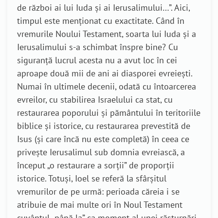
de război ai lui Iuda și ai Ierusalimului…”. Aici,
timpul este menționat cu exactitate. Când în
vremurile Noului Testament, soarta lui Iuda și a
Ierusalimului s-a schimbat înspre bine? Cu
siguranță lucrul acesta nu a avut loc în cei
aproape două mii de ani ai diasporei evreiești.
Numai în ultimele decenii, odată cu întoarcerea
evreilor, cu stabilirea Israelului ca stat, cu
restaurarea poporului și pământului în teritoriile
biblice și istorice, cu restaurarea prevestită de
Isus (și care încă nu este completă) în ceea ce
privește Ierusalimul sub domnia evreiască, a
început „o restaurare a sorții” de proporții
istorice. Totuși, Ioel se referă la sfârșitul
vremurilor de pe urmă: perioada căreia i se
atribuie de mai multe ori în Noul Testament
cuvântul „până la” ca moment al unei răsturnări