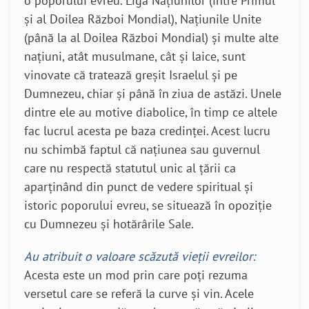
o poporului evreu. Liga Națiunilor (între Primul
și al Doilea Război Mondial), Națiunile Unite
(până la al Doilea Război Mondial) și multe alte
națiuni, atât musulmane, cât și laice, sunt
vinovate că tratează greșit Israelul și pe
Dumnezeu, chiar și până în ziua de astăzi. Unele
dintre ele au motive diabolice, în timp ce altele
fac lucrul acesta pe baza credinței. Acest lucru
nu schimbă faptul că națiunea sau guvernul
care nu respectă statutul unic al țării ca
aparținând din punct de vedere spiritual și
istoric poporului evreu, se situează în opoziție
cu Dumnezeu și hotărârile Sale.
Au atribuit o valoare scăzută vieții evreilor:
Acesta este un mod prin care poți rezuma
versetul care se referă la curve și vin. Acele