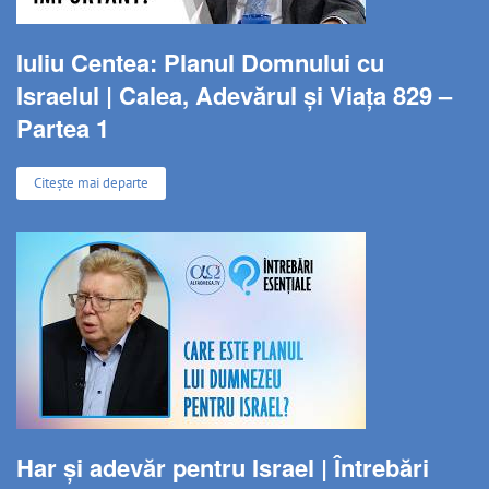
Iuliu Centea: Planul Domnului cu
Israelul | Calea, Adevărul și Viața 829 –
Partea 1
Citește mai departe
Har și adevăr pentru Israel | Întrebări