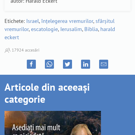
autor: Harald Eckert
Etichete:
Israel
,
înțelegerea vremurilor
,
sfârșitul
vremurilor
,
escatologie
,
Ierusalim
,
Biblia
,
harald
eckert
17924 accesări
Articole din aceeași
categorie