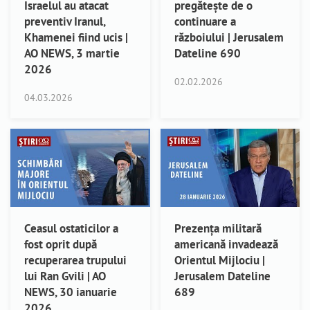
Israelul au atacat
pregătește de o
preventiv Iranul,
continuare a
Khamenei fiind ucis |
războiului | Jerusalem
AO NEWS, 3 martie
Dateline 690
2026
02.02.2026
04.03.2026
Ceasul ostaticilor a
Prezența militară
fost oprit după
americană invadează
recuperarea trupului
Orientul Mijlociu |
lui Ran Gvili | AO
Jerusalem Dateline
NEWS, 30 ianuarie
689
2026