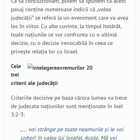
Ca să concluzionăm, putem să spunem că acest
pasaj conține numeroase indicii că „valea
judecății” se referă la un eveniment care va avea
loc în viitor. Cu alte cuvinte, la timpul hotărât,
toate națiunile se vor confrunta cu o ultimă
decizie, cu o decizie irevocabilă în ceea ce
privește relația lor cu Israel.
Cele
trei
criterii ale judecății
Criteriile decisive pe baza cărora lumea va trece
de judecata națiunilor sunt menționate în Ioel
3:2-3:
„… voi strânge pe toate neamurile și le voi
coborî în valea lui Iosafat. Acolo, Mă voi