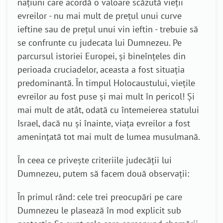
națiuni care acordă o valoare scăzută vieții
evreilor - nu mai mult de prețul unui curve
ieftine sau de prețul unui vin ieftin - trebuie să
se confrunte cu judecata lui Dumnezeu. Pe
parcursul istoriei Europei, și bineînțeles din
perioada cruciadelor, aceasta a fost situația
predominantă. În timpul Holocaustului, viețile
evreilor au fost puse și mai mult în pericol! Și
mai mult de atât, odată cu întemeierea statului
Israel, dacă nu și înainte, viața evreilor a fost
amenințată tot mai mult de lumea musulmană.
În ceea ce privește criteriile judecății lui
Dumnezeu, putem să facem două observații:
În primul rând: cele trei preocupări pe care
Dumnezeu le plasează în mod explicit sub