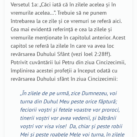
Versetul 1a: „Căci iată că în zilele acelea și în
vremurile acelea…”. Trebuie să ne punem
întrebarea la ce zile și ce vremuri se referă aici.
Cea mai evidentă referință e cea la zilele și
vremurile menționate în capitolul anterior. Acest
capitol se referă la zilele în care va avea loc
revărsarea Duhului Sfânt (vezi Ioel 2:28ff).
Potrivit cuvântării lui Petru din ziua Cincizecimii,
împlinirea acestei profeții a început odată cu
revărsarea Duhului sfânt în ziua Cincizecimii:
„În zilele de pe urmă, zice Dumnezeu, voi
turna din Duhul Meu peste orice făptură;
feciorii voștri și fetele voastre vor proroci,
tinerii voștri vor avea vedenii, și bătrânii
voștri vor visa vise! Da, chiar și peste robii
Mei și peste roabele Mele voi turna, în zilele