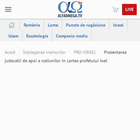
LIVE
România
Lume
Puncte de rugăciune
Israel
Islam
Escatologie
Campania media
Acasă
Înțelegerea vremurilor
PRO-ISRAEL
Prezentarea
judecatii de apoi a natiunilor in cartea profetului Ioel