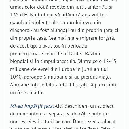
urmat celor două revolte din jurul anilor 70 și
135 d.H. Nu trebuie să uităm că au avut loc
expulzări violente ale poporului evreu în
diaspora - au fost alungați nu din propria țară, ci
din propria casă. Cea mai mare migrare forțată,
de acest tip, a avut loc în perioada
premergătoare celui de-al Doilea Război
Mondial și în timpul acestuia. Dintre cele 12-13
milioane de evrei din Europa în jurul anului
1040, aproape 6 milioane și-au pierdut viața.
Aproape toți ceilalți au fost forțați să plece, într-
un fel sau altul.
Mi-au împărțit țara:
Aici deschidem un subiect
de mare interes - separarea de către puterile
non-evreiești a țării pe care Dumnezeu a alocat-