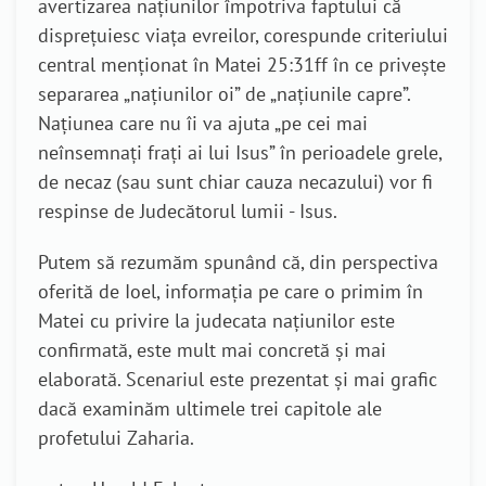
avertizarea națiunilor împotriva faptului că
disprețuiesc viața evreilor, corespunde criteriului
central menționat în Matei 25:31ff în ce privește
separarea „națiunilor oi” de „națiunile capre”.
Națiunea care nu îi va ajuta „pe cei mai
neînsemnați frați ai lui Isus” în perioadele grele,
de necaz (sau sunt chiar cauza necazului) vor fi
respinse de Judecătorul lumii - Isus.
Putem să rezumăm spunând că, din perspectiva
oferită de Ioel, informația pe care o primim în
Matei cu privire la judecata națiunilor este
confirmată, este mult mai concretă și mai
elaborată. Scenariul este prezentat și mai grafic
dacă examinăm ultimele trei capitole ale
profetului Zaharia.