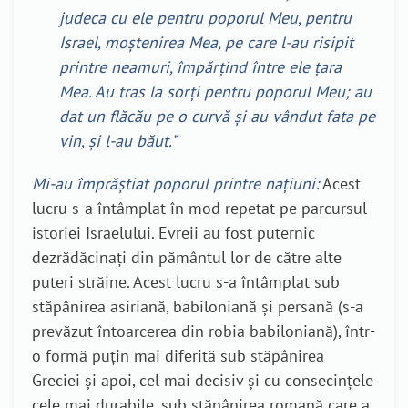
judeca cu ele pentru poporul Meu, pentru
Israel, moștenirea Mea, pe care l-au risipit
printre neamuri, împărțind între ele țara
Mea. Au tras la sorți pentru poporul Meu; au
dat un flăcău pe o curvă și au vândut fata pe
vin, și l-au băut.”
Mi-au împrăștiat poporul printre națiuni:
Acest
lucru s-a întâmplat în mod repetat pe parcursul
istoriei Israelului. Evreii au fost puternic
dezrădăcinați din pământul lor de către alte
puteri străine. Acest lucru s-a întâmplat sub
stăpânirea asiriană, babiloniană și persană (s-a
prevăzut întoarcerea din robia babiloniană), într-
o formă puțin mai diferită sub stăpânirea
Greciei și apoi, cel mai decisiv și cu consecințele
cele mai durabile, sub stăpânirea romană care a