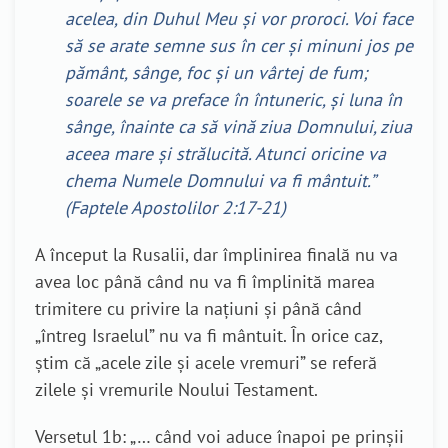
acelea, din Duhul Meu și vor proroci. Voi face
să se arate semne sus în cer și minuni jos pe
pământ, sânge, foc și un vârtej de fum;
soarele se va preface în întuneric, și luna în
sânge, înainte ca să vină ziua Domnului, ziua
aceea mare și strălucită. Atunci oricine va
chema Numele Domnului va fi mântuit.”
(Faptele Apostolilor 2:17-21)
A început la Rusalii, dar împlinirea finală nu va
avea loc până când nu va fi împlinită marea
trimitere cu privire la națiuni și până când
„întreg Israelul” nu va fi mântuit. În orice caz,
știm că „acele zile și acele vremuri” se referă
zilele și vremurile Noului Testament.
Versetul 1b: „… când voi aduce înapoi pe prinșii