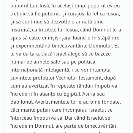
poporul Lui. Însă, în același timp, poporul evreu
trebuie să fie puternic și curajos, la fel ca Iosua,
şi să continue să dezvolte o armată bine
instruită, ca în zilele lui Iosua, când Domnul le-a
spus să calce ei înşişi ţara, luând-o în stăpânire
şi experimentând binecuvântările Domnului. El
le va da țara. Dacă Israel alege să se bazeze
numai pe armele sale sau pe politica
internaţională inteligentă, i se vor întâmpla
cuvintele profeţilor Vechiului Testament, după
cum au avertizat în repetate rânduri împotriva
încrederii în alianţe cu Egiptul, Asiria sau
Babilonul. Avertismentele lor erau bine fondate,
căci marile puteri care înconjurau Israelul se
întorceau împotriva sa. Dar când Israelul se
încrede în Domnul, are parte de binecuvântări,