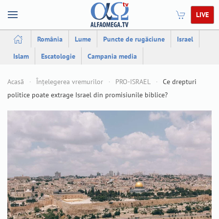
LIVE
România
Lume
Puncte de rugăciune
Israel
Islam
Escatologie
Campania media
Acasă
Înțelegerea vremurilor
PRO-ISRAEL
Ce drepturi
politice poate extrage Israel din promisiunile biblice?