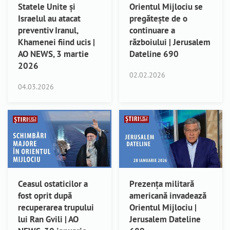
Statele Unite și
Orientul Mijlociu se
Israelul au atacat
pregătește de o
preventiv Iranul,
continuare a
Khamenei fiind ucis |
războiului | Jerusalem
AO NEWS, 3 martie
Dateline 690
2026
02.02.2026
04.03.2026
Ceasul ostaticilor a
Prezența militară
fost oprit după
americană invadează
recuperarea trupului
Orientul Mijlociu |
lui Ran Gvili | AO
Jerusalem Dateline