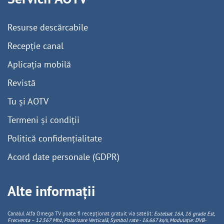
Resurse descărcabile
Recepție canal
Aplicația mobilă
Revistă
Tu și AOTV
Termeni și condiții
Politică confidențialitate
Acord date personale (GDPR)
Alte informații
Canalul Alfa Omega TV poate fi recepționat gratuit via satelit:
Eutelsat 16A, 16 grade Est,
Frecventa – 12.567 Mhz, Polarizare
Vertica
lă, Symbol rate - 16.667 ks/s, Modulație: DVB-