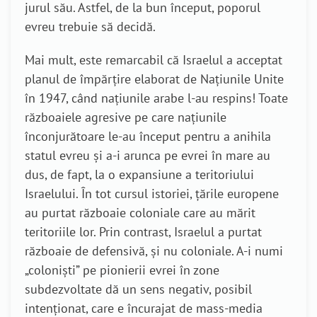
jurul său. Astfel, de la bun început, poporul
evreu trebuie să decidă.
Mai mult, este remarcabil că Israelul a acceptat
planul de împărţire elaborat de Naţiunile Unite
în 1947, când naţiunile arabe l-au respins! Toate
războaiele agresive pe care naţiunile
înconjurătoare le-au început pentru a anihila
statul evreu şi a-i arunca pe evrei în mare au
dus, de fapt, la o expansiune a teritoriului
Israelului. În tot cursul istoriei, ţările europene
au purtat războaie coloniale care au mărit
teritoriile lor. Prin contrast, Israelul a purtat
războaie de defensivă, şi nu coloniale. A-i numi
„colonişti” pe pionierii evrei în zone
subdezvoltate dă un sens negativ, posibil
intenţionat, care e încurajat de mass-media