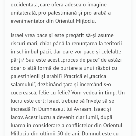
occidentală, care oferă adesea o imagine
unilaterală, pro-palestiniană şi pro-arabă a
evenimentelor din Orientul Mijlociu.
Israel vrea pace şi este pregătit să-şi asume
riscuri mari, chiar până la renunţarea la teritorii
în schimbul păcii, dar oare vor pace şi celelalte
părţi? Sau este acest „proces de pace” de astăzi
doar o altă formă de purtare a unui război cu
palestinienii şi arabii? Practică ei „tactica
salamului”, dezbinând ţara şi încercând s-o
cucerească, felie cu felie? Vom vedea în timp. Un
lucru este cert: Israel trebuie să înveţe să se
încreadă în Dumnezeul lui Avraam, Isaac şi
Iacov. Acest lucru a devenit clar lumii, după
luarea în considerare a conflictelor din Orientul
Mijlociu din ultimii 50 de ani. Domnul este cu