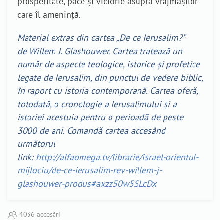
prosperitate, pace şi victorie asupra vrăjmaşilor
care îl ameninţă.
Material extras din cartea „De ce Ierusalim?”
de Willem J. Glashouwer. Cartea tratează un
număr de aspecte teologice, istorice și profetice
legate de Ierusalim, din punctul de vedere biblic,
în raport cu istoria contemporană. Cartea oferă,
totodată, o cronologie a Ierusalimului și a
istoriei acestuia pentru o perioadă de peste
3000 de ani. Comandă cartea accesând
următorul
link:
http://alfaomega.tv/librarie/israel-orientul-
mijlociu/de-ce-ierusalim-rev-willem-j-
glashouwer-produs#axzz50w5SLcDx
4036 accesări