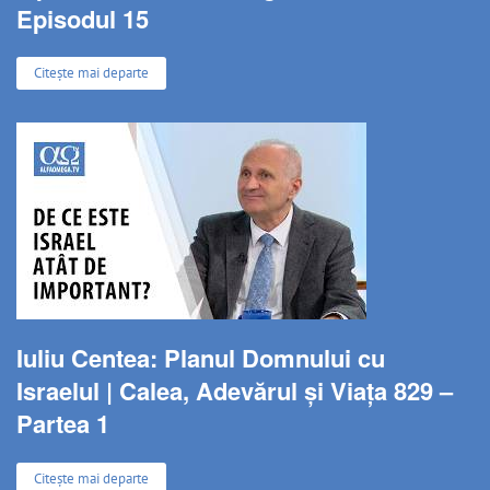
Episodul 15
Citește mai departe
Iuliu Centea: Planul Domnului cu
Israelul | Calea, Adevărul și Viața 829 –
Partea 1
Citește mai departe