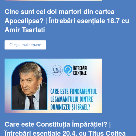
Cine sunt cei doi martori din cartea
Apocalipsa? | Întrebări esențiale 18.7 cu
Amir Tsarfati
Citește mai departe
Care este Constituția Împărăției? |
Întrebări esențiale 20.4, cu Titus Colțea