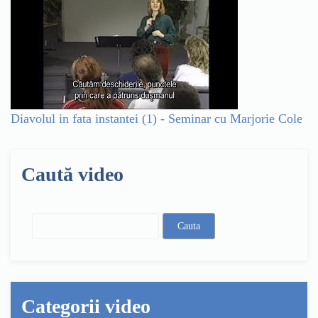
Diavolul in fata instantei (1) - Seminar cu Marjorie Cole
Caută video
Categorii video