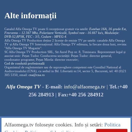
Alte informații
Canalul Alfa Omega TV poate fi recepționat gratuit via satelit:
Eutelsat 16A, 16 grade Est,
Frecventa – 12.567 Mhz, Polarizare
Vertica
lă, Symbol rate - 16.667 ks/s, Modulație:
DVB-S2,8PSK, FEC - 3/5, Codare - MPEG-4
.
Alfa Omega TV Production deține 2 licențe de emisie TV pe satelit: canalele Alfa Omega
TV și Alfa Omega TV Internațional. Alfa Omega TV editeaza, la fiecare doua luni, revista:
"Alfa Omega TV Magazin".
SC Alfa Omega TV Production SRL, Str Aurel Pop nr. 8, Timisoara. Reprezentant legal și
asociat unic: Pețan Tudor. Conducerea societății: Pețan Tudor: director general,
coodonator programe; Pețan Mirela: director executiv;
Cod de conduită profesională
Organismul de reglementare sau de supraveghere competent este Consiliul National al
Audiovizualului (CNA), cu sediul in Bd. Libertatii nr.14, sector 5, Bucuresti, tel: 40 (0)21
305 5350, email:
cna@cna.ro
Alfa Omega TV
-
E-mail:
info@alfaomega.tv
|
Tel.:+40
256 284913
|
Fax:+40 256 284912
Alfaomega.tv folosește cookies. Info și setări:
Politica