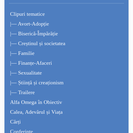
Clipuri tematice
|— Avort-Adopție
|— Biserică-Împărăție
|— Creștinul și societatea
|— Familie
|— Finanțe-Afaceri
|— Sexualitate
|— Știință și creaționism
|— Trailere
Alfa Omega în Obiectiv
Calea, Adevărul și Viața
Cărți
Conferințe