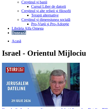
Creștinul și banii
Cursul Liber de datorii
Creștinul și alte religii și filosofii
Terapii alternative
Creștinul și dimensiunea socială
Pro-Viață și Pro-Adopție
Librăria Alfa Omega
Donează
Acasă
Israel - Orientul Mijlociu