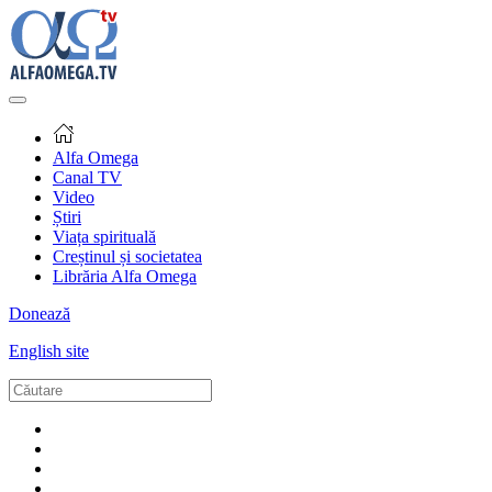
Alfa Omega
Canal TV
Video
Știri
Viața spirituală
Creștinul și societatea
Librăria Alfa Omega
Donează
English site