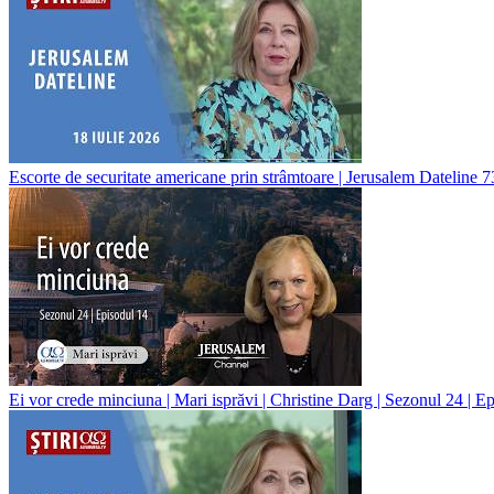
Escorte de securitate americane prin strâmtoare | Jerusalem Dateline 
Ei vor crede minciuna | Mari isprăvi | Christine Darg | Sezonul 24 | E