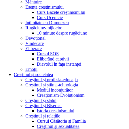
Mântuire
Esența creștinismului
Curs Bazele creștinismului
Curs Ucenicie
Intimitate cu Dumnezeu
Rugăciune-mijlocire
10 minute despre rugăciune
Devoțional
Vindecare
Eliberare
Cursul SOS
Eliberând captivii
Diavolul în fața instanței
Emoții
Creștinul și societatea
Creștinul și profesia-educația
Creștinul și știința-tehnologia
Mediul înconjurător
Creaționism-Evoluționism
Creștinul și statul
Creștinul și Biserica
Istoria creștinismului
Creștinul și relațiile
Cursul Căsătoria și Familia
Creștinul și sexualitatea