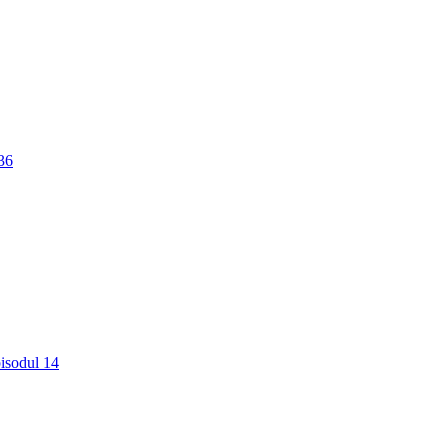
736
pisodul 14