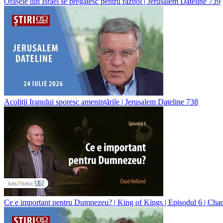
Orașele din Israel se pregătesc pentru război | Jerusalem Dateline 739
Acoliții Iranului sporesc amenințările | Jerusalem Dateline 738
Ce e important pentru Dumnezeu? | King of Kings | Episodul 6 | Cha