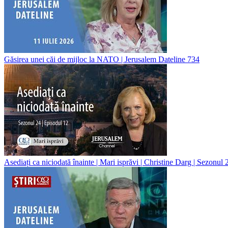
Găsirea unei căi de mijloc la NATO | Jerusalem Dateline 734
Asediați ca niciodată înainte | Mari isprăvi | Christine Darg | Sezonul 