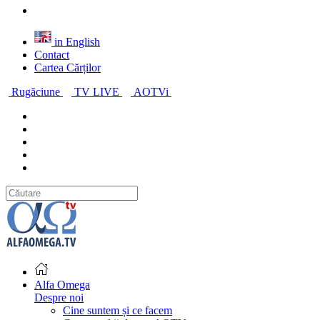
in English
Contact
Cartea Cărților
Rugăciune
TV LIVE
AOTVi
Alfa Omega
Despre noi
Cine suntem și ce facem