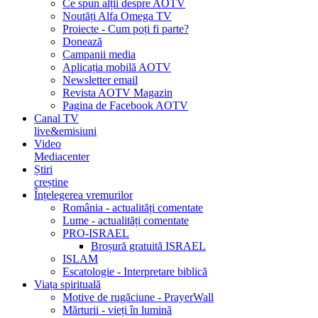
Ce spun alții despre AOTV
Noutăți Alfa Omega TV
Proiecte - Cum poți fi parte?
Donează
Campanii media
Aplicația mobilă AOTV
Newsletter email
Revista AOTV Magazin
Pagina de Facebook AOTV
Canal TV
live&emisiuni
Video
Mediacenter
Știri
creștine
Înțelegerea vremurilor
România - actualități comentate
Lume - actualități comentate
PRO-ISRAEL
Broșură gratuită ISRAEL
ISLAM
Escatologie - Interpretare biblică
Viața spirituală
Motive de rugăciune - PrayerWall
Mărturii - vieți în lumină