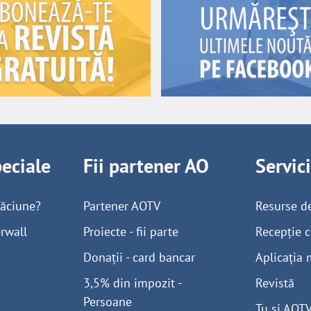
peciale
Fii partener AO
Servic
găciune?
Partener AOTV
Resurse d
rwall
Proiecte - fii parte
Recepție c
Donații - card bancar
Aplicația 
3,5% din impozit -
Revistă
Persoane
Tu și AOT