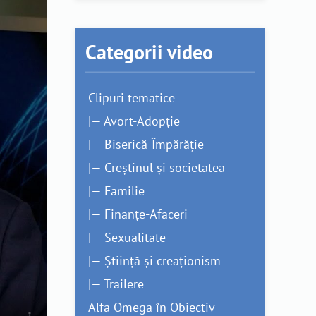
Categorii video
Clipuri tematice
|— Avort-Adopție
|— Biserică-Împărăție
|— Creștinul și societatea
|— Familie
|— Finanțe-Afaceri
|— Sexualitate
|— Știință și creaționism
|— Trailere
Alfa Omega în Obiectiv