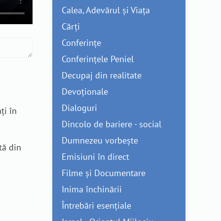
Calea, Adevărul și Viața
Cărți
Conferințe
Conferințele Peniel
Decupaj din realitate
Devoționale
Dialoguri
ți în
Dincolo de bariere - social
Dumnezeu vorbește
tă din
Emisiuni în direct
Filme și Documentare
Inima închinării
Întrebări esențiale