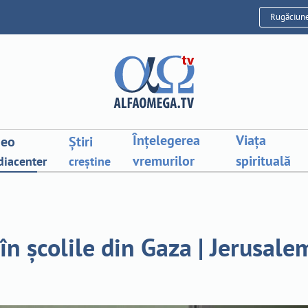
Rugăciun
Înțelegerea
Viața
deo
Știri
vremurilor
spirituală
iacenter
creștine
în școlile din Gaza | Jerusale