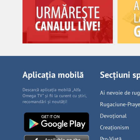
Aplicația mobilă
Secțiuni s
Descarcă aplicația mobilă „Alfa
Ai nevoie de ru
Omega TV” și fii la curent cu știri,
recomandări și noutăți!
Rugaciune-Praye
Devoțional
Creaționism
Pro-Viață