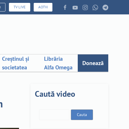
e
TV LIVE
AOTVi
Creștinul și
Librăria
Donează
societatea
Alfa Omega
Caută video
m