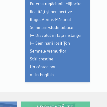
Puterea rugăciunii, Mijlocire
Realități și perspective
Rugul Aprins-Măslinul
Seminarii-studii biblice
|— Diavolul în fața instanței
|— Seminarii Iosif Țon
Semnele Vremurilor
Știri creștine
Un cântec nou
x - In English