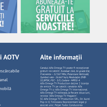
ii AOTV
Alte informații
Canalul Alfa Omega TV poate fi recepționat
escărcabile
gratuit via satelit:
Eutelsat 16A, 16 grade Est,
Frecventa – 12.567 Mhz, Polarizare
Vertica
lă,
Symbol rate - 16.667 ks/s, Modulație: DVB-
anal
S2,8PSK, FEC - 3/5, Codare - MPEG-4
.
Alfa Omega TV Production deține 2 licențe
de emisie TV pe satelit: canalele Alfa
mobilă
Omega TV și Alfa Omega TV Internațional.
Alfa Omega TV editeaza, la fiecare doua luni,
revista: "Alfa Omega TV Magazin".
SC Alfa Omega TV Production SRL, Str Aurel
Pop nr. 8, Timisoara. Reprezentant legal și
V
asociat unic: Pețan Tudor. Conducerea