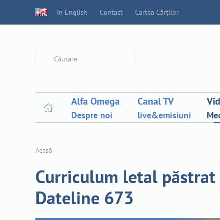
in English
Contact
Cartea Cărților
Type 2 or more characters for
results.
Alfa Omega
Canal TV
Vi
Despre noi
live&emisiuni
Med
Acasă
Curriculum letal păstrat 
Dateline 673