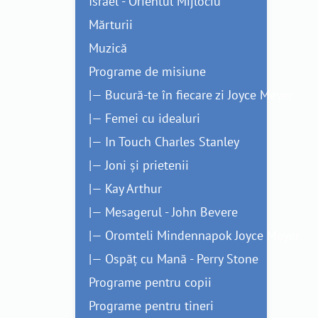
Israel - Orientul Mijlociu
Mărturii
Muzică
Programe de misiune
|— Bucură-te în fiecare zi Joyce Meyer
|— Femei cu idealuri
|— In Touch Charles Stanley
|— Joni și prietenii
|— Kay Arthur
|— Mesagerul - John Bevere
|— Oromteli Mindennapok Joyce Meyer
|— Ospăț cu Mană - Perry Stone
Programe pentru copii
Programe pentru tineri