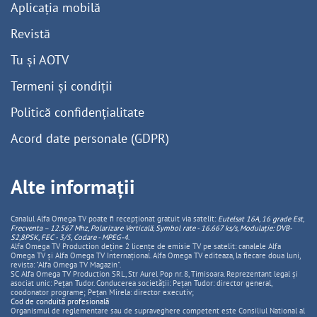
Aplicația mobilă
Revistă
Tu și AOTV
Termeni și condiții
Politică confidențialitate
Acord date personale (GDPR)
Alte informații
Canalul Alfa Omega TV poate fi recepționat gratuit via satelit:
Eutelsat 16A, 16 grade Est,
Frecventa – 12.567 Mhz, Polarizare
Vertica
lă, Symbol rate - 16.667 ks/s, Modulație: DVB-
S2,8PSK, FEC - 3/5, Codare - MPEG-4
.
Alfa Omega TV Production deține 2 licențe de emisie TV pe satelit: canalele Alfa
Omega TV și Alfa Omega TV Internațional. Alfa Omega TV editeaza, la fiecare doua luni,
revista: "Alfa Omega TV Magazin".
SC Alfa Omega TV Production SRL, Str Aurel Pop nr. 8, Timisoara. Reprezentant legal și
asociat unic: Pețan Tudor. Conducerea societății: Pețan Tudor: director general,
coodonator programe; Pețan Mirela: director executiv;
Cod de conduită profesională
Organismul de reglementare sau de supraveghere competent este Consiliul National al