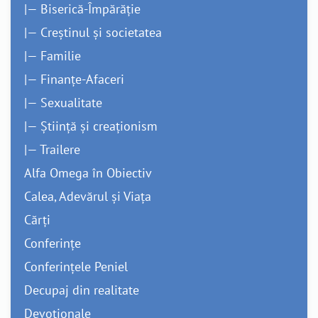
|— Biserică-Împărăție
|— Creștinul și societatea
|— Familie
|— Finanțe-Afaceri
|— Sexualitate
|— Știință și creaționism
|— Trailere
Alfa Omega în Obiectiv
Calea, Adevărul și Viața
Cărți
Conferințe
Conferințele Peniel
Decupaj din realitate
Devoționale