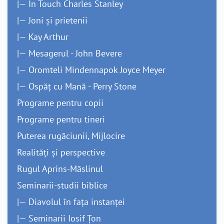
|— In Touch Charles Stanley
|— Joni și prietenii
|— Kay Arthur
|— Mesagerul - John Bevere
|— Oromteli Mindennapok Joyce Meyer
|— Ospăț cu Mană - Perry Stone
Programe pentru copii
Programe pentru tineri
Puterea rugăciunii, Mijlocire
Realități și perspective
Rugul Aprins-Măslinul
Seminarii-studii biblice
|— Diavolul în fața instanței
|— Seminarii Iosif Țon