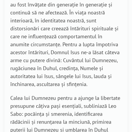
au fost învățate din generație în generație și
continuă să ne afectează. În viața noastră
interioară, în identitatea noastră, sunt
distorsionări care creează întărituri spirituale și
care ne influențează comportamentul în
anumite circumstanțe. Pentru a lupta împotriva
acestor întărituri, Domnul Isus ne-a lăsat câteva
arme cu putere divină: Cuvântul lui Dumnezeu,
rugăciunea în Duhul, credința, Numele și
autoritatea lui Isus, sângele lui Isus, lauda și
închinarea, ascultarea și sfințenia.
Calea lui Dumnezeu pentru a ajunge la libertate
presupune câțiva pași esențiali, subliniază Leo
Sabo: pocăința și smerenia, identificarea
rădăcinii și renunțarea la minciună, primirea
puterii lui Dumnezeu și umblarea în Duhul