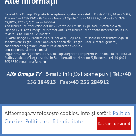
Alte informații
Canalul Alfa Omega TV poate fi recepționat gratuit via satelit:
Eutelsat 16A, 16 grade Est,
Frecventa – 12.567 Mhz, Polarizare
Vertica
lă, Symbol rate - 16.667 ks/s, Modulație: DVB-
S2,8PSK, FEC - 3/5, Codare - MPEG-4
.
Alfa Omega TV Production deține 2 licențe de emisie TV pe satelit: canalele Alfa
Omega TV și Alfa Omega TV Internațional. Alfa Omega TV editeaza, la fiecare doua luni,
revista: "Alfa Omega TV Magazin".
SC Alfa Omega TV Production SRL, Str Aurel Pop nr. 8, Timisoara. Reprezentant legal și
asociat unic: Pețan Tudor. Conducerea societății: Pețan Tudor: director general,
coodonator programe; Pețan Mirela: director executiv;
Cod de conduită profesională
Organismul de reglementare sau de supraveghere competent este Consiliul National al
Audiovizualului (CNA), cu sediul in Bd. Libertatii nr.14, sector 5, Bucuresti, tel: 40 (0)21
305 5350, email:
cna@cna.ro
Alfa Omega TV
-
E-mail:
info@alfaomega.tv
|
Tel.:+40
256 284913
|
Fax:+40 256 284912
Alfaomega.tv folosește cookies. Info și setări:
Politica
Cookies
.
Politica confidențialitate
.
Da, sunt de acord