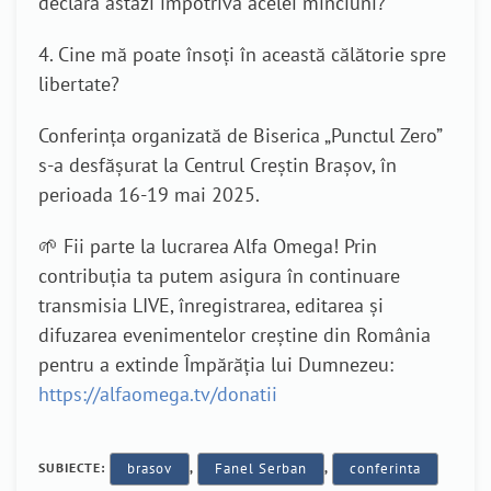
declara astăzi împotriva acelei minciuni?
4. Cine mă poate însoți în această călătorie spre
libertate?
Conferința organizată de Biserica „Punctul Zero”
s-a desfășurat la Centrul Creștin Brașov, în
perioada 16-19 mai 2025.
🌱 Fii parte la lucrarea Alfa Omega! Prin
contribuția ta putem asigura în continuare
transmisia LIVE, înregistrarea, editarea și
difuzarea evenimentelor creștine din România
pentru a extinde Împărăția lui Dumnezeu:
https://alfaomega.tv/donatii
SUBIECTE:
brasov
,
Fanel Serban
,
conferinta