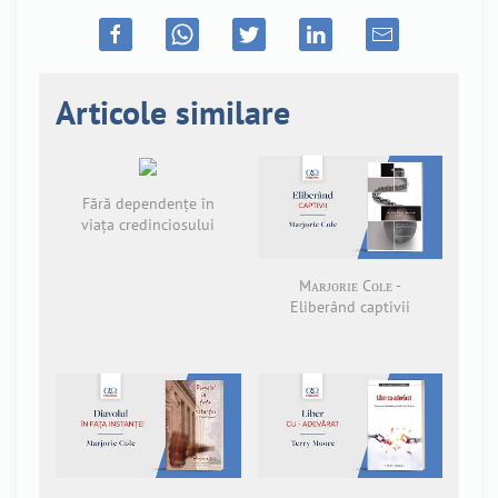
Articole similare
Fără dependențe în
viața credinciosului
Mᴀʀᴊᴏʀɪᴇ Cᴏʟᴇ -
Eliberând captivii