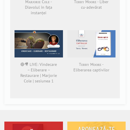
Mᴀʀᴊᴏʀɪᴇ Cᴏʟᴇ -
Tᴇʀʀʏ Mᴏᴏʀᴇ - Liber
Diavolul în fața
cu-adevărat
instanței
🔴🎥 LIVE: Vindecare
Tᴇʀʀʏ Mᴏᴏʀᴇ -
– Eliberare –
Eliberarea captivilor
Restaurare | Marjorie
Cole | sesiunea 1