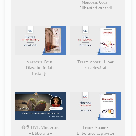
Mᴀʀᴊᴏʀɪᴇ Cᴏʟᴇ -
Eliberând captivii
Mᴀʀᴊᴏʀɪᴇ Cᴏʟᴇ -
Tᴇʀʀʏ Mᴏᴏʀᴇ - Liber
Diavolul în fața
cu-adevărat
instanței
🔴🎥 LIVE: Vindecare
Tᴇʀʀʏ Mᴏᴏʀᴇ -
– Eliberare –
Eliberarea captivilor