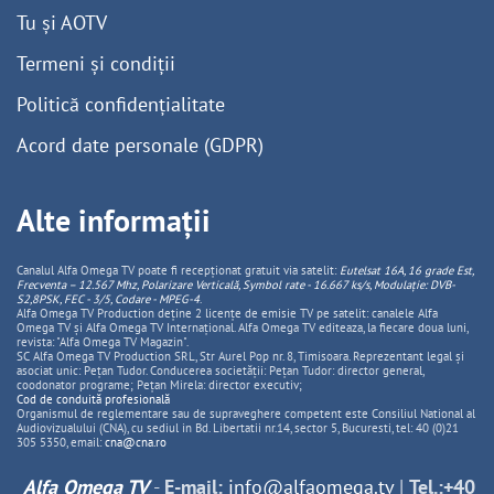
Tu și AOTV
Termeni și condiții
Politică confidențialitate
Acord date personale (GDPR)
Alte informații
Canalul Alfa Omega TV poate fi recepționat gratuit via satelit:
Eutelsat 16A, 16 grade Est,
Frecventa – 12.567 Mhz, Polarizare
Vertica
lă, Symbol rate - 16.667 ks/s, Modulație: DVB-
S2,8PSK, FEC - 3/5, Codare - MPEG-4
.
Alfa Omega TV Production deține 2 licențe de emisie TV pe satelit: canalele Alfa
Omega TV și Alfa Omega TV Internațional. Alfa Omega TV editeaza, la fiecare doua luni,
revista: "Alfa Omega TV Magazin".
SC Alfa Omega TV Production SRL, Str Aurel Pop nr. 8, Timisoara. Reprezentant legal și
asociat unic: Pețan Tudor. Conducerea societății: Pețan Tudor: director general,
coodonator programe; Pețan Mirela: director executiv;
Cod de conduită profesională
Organismul de reglementare sau de supraveghere competent este Consiliul National al
Audiovizualului (CNA), cu sediul in Bd. Libertatii nr.14, sector 5, Bucuresti, tel: 40 (0)21
305 5350, email:
cna@cna.ro
Alfa Omega TV
-
E-mail:
info@alfaomega.tv
|
Tel.:+40