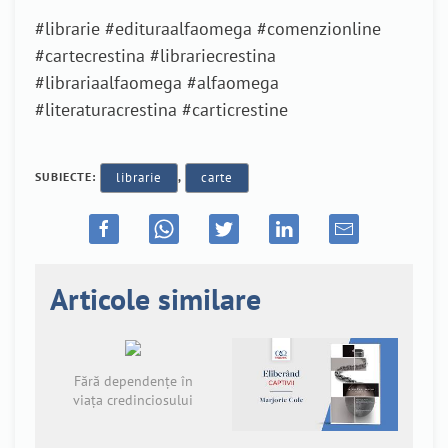
#librarie #edituraalfaomega #comenzionline
#cartecrestina #librariecrestina
#librariaalfaomega #alfaomega
#literaturacrestina #carticrestine
SUBIECTE:
librarie
,
carte
Articole similare
Fără dependențe în
viața credinciosului