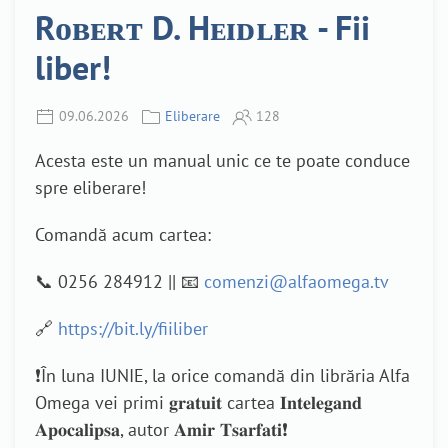
Rᴏʙᴇʀᴛ D. Hᴇɪᴅʟᴇʀ - Fii
liber!
09.06.2026
Eliberare
128
Acesta este un manual unic ce te poate conduce
spre eliberare!
Comandă acum cartea:
📞 0256 284912 || 📧
comenzi@alfaomega.tv
🔗
https://bit.ly/fiiliber
❗În luna IUNIE, la orice comandă din librăria Alfa
Omega vei primi 𝐠𝐫𝐚𝐭𝐮𝐢𝐭 cartea 𝐈𝐧𝐭𝐞𝐥𝐞𝐠𝐚𝐧𝐝
𝐀𝐩𝐨𝐜𝐚𝐥𝐢𝐩𝐬𝐚, autor 𝐀𝐦𝐢𝐫 𝐓𝐬𝐚𝐫𝐟𝐚𝐭𝐢❗