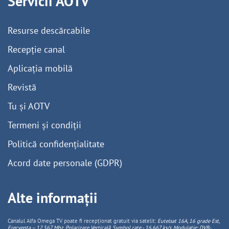
Servicii AOTV
Resurse descărcabile
Recepție canal
Aplicația mobilă
Revistă
Tu și AOTV
Termeni și condiții
Politică confidențialitate
Acord date personale (GDPR)
Alte informații
Canalul Alfa Omega TV poate fi recepționat gratuit via satelit:
Eutelsat 16A, 16 grade Est,
Frecventa – 12.567 Mhz, Polarizare
Vertica
lă, Symbol rate - 16.667 ks/s, Modulație: DVB-