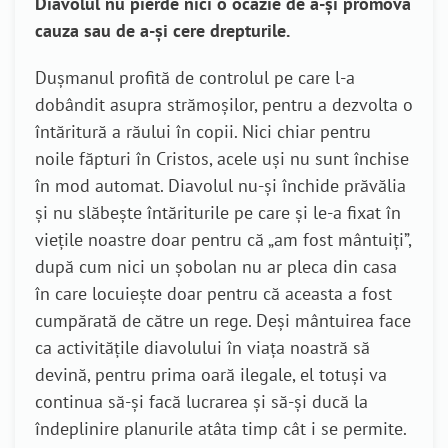
Diavolul nu pierde nici o ocazie de a-şi promova
cauza sau de a-şi cere drepturile.
Duşmanul profită de controlul pe care l-a
dobândit asupra strămoşilor, pentru a dezvolta o
întăritură a răului în copii. Nici chiar pentru
noile făpturi în Cristos, acele uşi nu sunt închise
în mod automat. Diavolul nu-şi închide prăvălia
şi nu slăbeşte întăriturile pe care şi le-a fixat în
vieţile noastre doar pentru că „am fost mântuiţi”,
după cum nici un şobolan nu ar pleca din casa
în care locuieşte doar pentru că aceasta a fost
cumpărată de către un rege. Deşi mântuirea face
ca activităţile diavolului în viaţa noastră să
devină, pentru prima oară ilegale, el totuşi va
continua să-şi facă lucrarea şi să-şi ducă la
îndeplinire planurile atâta timp cât i se permite.