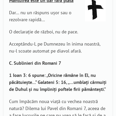
Mântuirea este un dar fără plată
Dar… nu un răspuns uşor sau o
rezolvare rapidă…
O declaraţie de război, nu de pace.
Acceptându-L pe Dumnezeu în inima noastră,
nu-l scoate automat pe diavol afară.
C. Sublinieri din Romani 7
1 Ioan 3: 6 spune: „Oricine rămâne în El, nu
păcătuieşte…” Galateni 5: 16, „…umblaţi cârmuiţi
de Duhul şi nu împliniţi poftele firii pământeşti.”
Cum împăcăm noua viaţă cu vechea noastră
natură? Dilema lui Pavel din Romani 7, aceea de
a face lucrurile pe care nu vrea să le facă şi de a