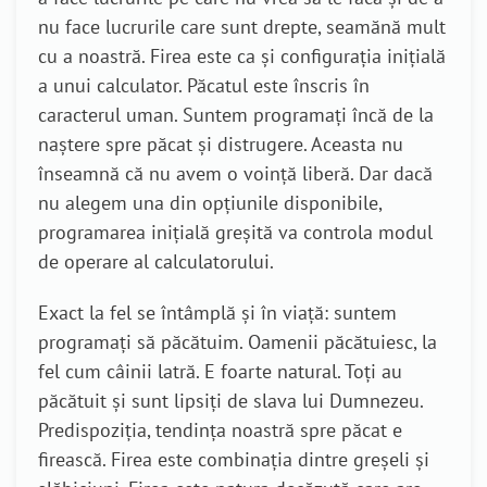
nu face lucrurile care sunt drepte, seamănă mult
cu a noastră. Firea este ca şi configuraţia iniţială
a unui calculator. Păcatul este înscris în
caracterul uman. Suntem programaţi încă de la
naştere spre păcat şi distrugere. Aceasta nu
înseamnă că nu avem o voinţă liberă. Dar dacă
nu alegem una din opţiunile disponibile,
programarea iniţială greşită va controla modul
de operare al calculatorului.
Exact la fel se întâmplă şi în viaţă: suntem
programaţi să păcătuim. Oamenii păcătuiesc, la
fel cum câinii latră. E foarte natural. Toţi au
păcătuit şi sunt lipsiţi de slava lui Dumnezeu.
Predispoziţia, tendinţa noastră spre păcat e
firească. Firea este combinaţia dintre greşeli şi