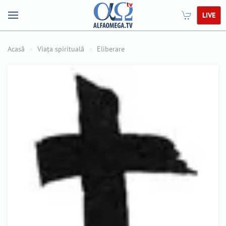
LIVE
Acasă
Viața spirituală
Eliberare