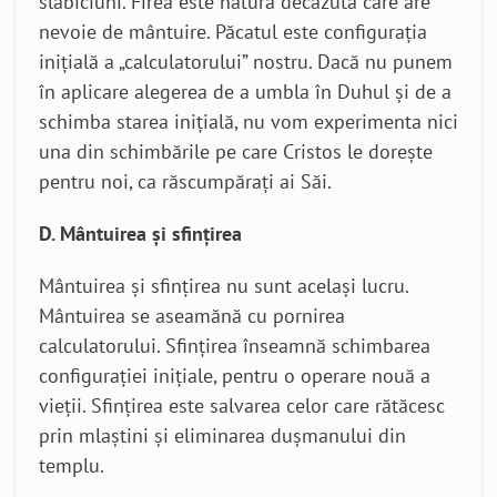
slăbiciuni. Firea este natura decăzută care are
nevoie de mântuire. Păcatul este configuraţia
iniţială a „calculatorului” nostru. Dacă nu punem
în aplicare alegerea de a umbla în Duhul şi de a
schimba starea iniţială, nu vom experimenta nici
una din schimbările pe care Cristos le doreşte
pentru noi, ca răscumpăraţi ai Săi.
D. Mântuirea şi sfinţirea
Mântuirea şi sfinţirea nu sunt acelaşi lucru.
Mântuirea se aseamănă cu pornirea
calculatorului. Sfinţirea înseamnă schimbarea
configuraţiei iniţiale, pentru o operare nouă a
vieţii. Sfinţirea este salvarea celor care rătăcesc
prin mlaştini şi eliminarea duşmanului din
templu.