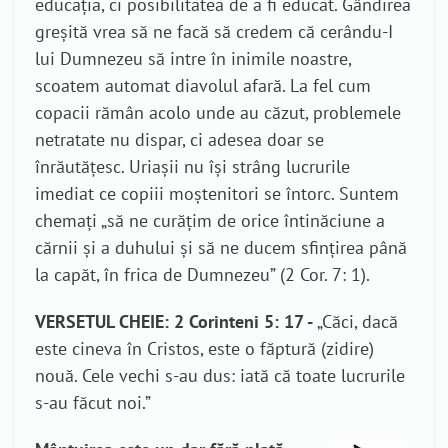
educaţia, ci posibilitatea de a fi educat. Gândirea
greşită vrea să ne facă să credem că cerându-I
lui Dumnezeu să intre în inimile noastre,
scoatem automat diavolul afară. La fel cum
copacii rămân acolo unde au căzut, problemele
netratate nu dispar, ci adesea doar se
înrăutăţesc. Uriaşii nu îşi strâng lucrurile
imediat ce copiii moştenitori se întorc. Suntem
chemaţi „să ne curăţim de orice întinăciune a
cărnii şi a duhului şi să ne ducem sfinţirea până
la capăt, în frica de Dumnezeu” (2 Cor. 7: 1).
VERSETUL CHEIE: 2 Corinteni 5: 17 -
„Căci, dacă
este cineva în Cristos, este o făptură (zidire)
nouă. Cele vechi s-au dus: iată că toate lucrurile
s-au făcut noi.”