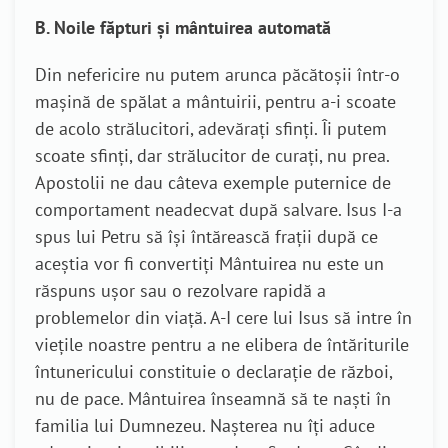
B. Noile făpturi şi mântuirea automată
Din nefericire nu putem arunca păcătoşii într-o
maşină de spălat a mântuirii, pentru a-i scoate
de acolo strălucitori, adevăraţi sfinţi. Îi putem
scoate sfinţi, dar strălucitor de curaţi, nu prea.
Apostolii ne dau câteva exemple puternice de
comportament neadecvat după salvare. Isus I-a
spus lui Petru să îşi întărească fraţii după ce
aceştia vor fi convertiţi Mântuirea nu este un
răspuns uşor sau o rezolvare rapidă a
problemelor din viaţă. A-I cere lui Isus să intre în
vieţile noastre pentru a ne elibera de întăriturile
întunericului constituie o declaraţie de război,
nu de pace. Mântuirea înseamnă să te naşti în
familia lui Dumnezeu. Naşterea nu îţi aduce