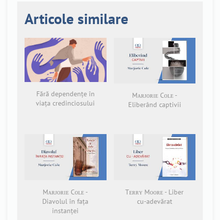
Articole similare
Fără dependențe în
Mᴀʀᴊᴏʀɪᴇ Cᴏʟᴇ -
viața credinciosului
Eliberând captivii
Mᴀʀᴊᴏʀɪᴇ Cᴏʟᴇ -
Tᴇʀʀʏ Mᴏᴏʀᴇ - Liber
Diavolul în fața
cu-adevărat
instanței