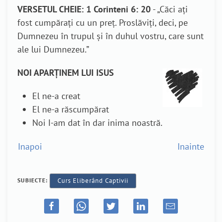
VERSETUL CHEIE: 1 Corinteni 6: 20
- „Căci aţi
fost cumpăraţi cu un preţ. Proslăviţi, deci, pe
Dumnezeu în trupul şi în duhul vostru, care sunt
ale lui Dumnezeu.”
NOI APARŢINEM LUI ISUS
El ne-a creat
El ne-a răscumpărat
Noi I-am dat în dar inima noastră.
Inapoi
Inainte
SUBIECTE:
Curs Eliberând Captivii