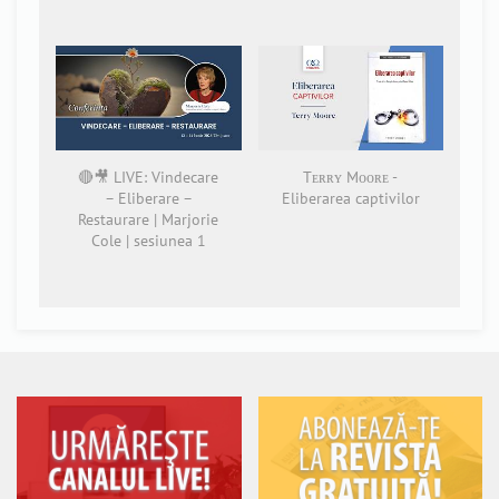
🔴🎥 LIVE: Vindecare
Tᴇʀʀʏ Mᴏᴏʀᴇ -
– Eliberare –
Eliberarea captivilor
Restaurare | Marjorie
Cole | sesiunea 1