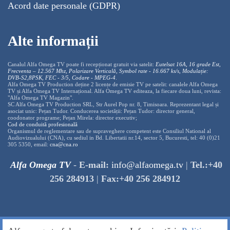
Acord date personale (GDPR)
Alte informații
Canalul Alfa Omega TV poate fi recepționat gratuit via satelit:
Eutelsat 16A, 16 grade Est,
Frecventa – 12.567 Mhz, Polarizare
Vertica
lă, Symbol rate - 16.667 ks/s, Modulație:
DVB-S2,8PSK, FEC - 3/5, Codare - MPEG-4
.
Alfa Omega TV Production deține 2 licențe de emisie TV pe satelit: canalele Alfa Omega
TV și Alfa Omega TV Internațional. Alfa Omega TV editeaza, la fiecare doua luni, revista:
"Alfa Omega TV Magazin".
SC Alfa Omega TV Production SRL, Str Aurel Pop nr. 8, Timisoara. Reprezentant legal și
asociat unic: Pețan Tudor. Conducerea societății: Pețan Tudor: director general,
coodonator programe; Pețan Mirela: director executiv;
Cod de conduită profesională
Organismul de reglementare sau de supraveghere competent este Consiliul National al
Audiovizualului (CNA), cu sediul in Bd. Libertatii nr.14, sector 5, Bucuresti, tel: 40 (0)21
305 5350, email:
cna@cna.ro
Alfa Omega TV
-
E-mail:
info@alfaomega.tv
|
Tel.:+40
256 284913
|
Fax:+40 256 284912