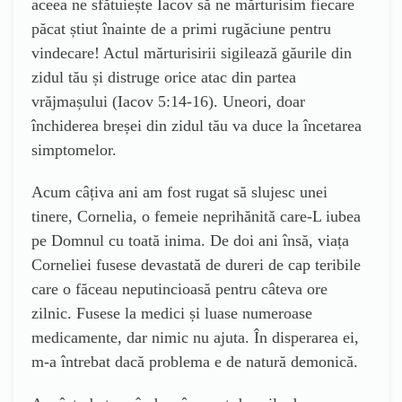
aceea ne sfătuiește Iacov să ne mărturisim fiecare
păcat știut înainte de a primi rugăciune pentru
vindecare! Actul mărturisirii sigilează găurile din
zidul tău și distruge orice atac din partea
vrăjmașului (Iacov 5:14-16). Uneori, doar
închiderea breșei din zidul tău va duce la încetarea
simptomelor.
Acum câțiva ani am fost rugat să slujesc unei
tinere, Cornelia, o femeie neprihănită care-L iubea
pe Domnul cu toată inima. De doi ani însă, viața
Corneliei fusese devastată de dureri de cap teribile
care o făceau neputincioasă pentru câteva ore
zilnic. Fusese la medici și luase numeroase
medicamente, dar nimic nu ajuta. În disperarea ei,
m-a întrebat dacă problema e de natură demonică.