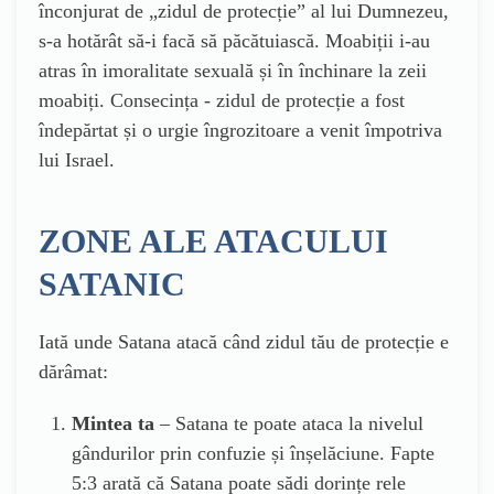
înconjurat de „zidul de protecție” al lui Dumnezeu,
s-a hotărât să-i facă să păcătuiască. Moabiții i-au
atras în imoralitate sexuală și în închinare la zeii
moabiți. Consecința - zidul de protecție a fost
îndepărtat și o urgie îngrozitoare a venit împotriva
lui Israel.
ZONE ALE ATACULUI
SATANIC
Iată unde Satana atacă când zidul tău de protecție e
dărâmat:
Mintea ta
– Satana te poate ataca la nivelul
gândurilor prin confuzie și înșelăciune. Fapte
5:3 arată că Satana poate sădi dorințe rele