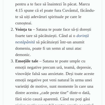
pentru a te face să înaintezi în păcat. Marcu
4:15 spune că el poate fura Cuvântul, făcându-
te să uiți adevăruri spirituale pe care le
cunoșteai.
Voința ta
– Satana te poate face să-ți dorești
foarte tare să păcătuiești. Când ai o
dorință
nestăpânită
să păcătuiești într-un anumit
domeniu, poate fi un semn al unui atac
demonic.
Emoțiile tale
– Satana te poate umple cu
emoții negative precum ură, teamă, depresie,
vinovăție falsă sau anxietate. Deși toate aceste
emoții negative pot veni natural în urma unei
varietăți de motive, sunt momente în care una
dintre acestea „cade peste tine” dintr-o dată,
fără nicio cauză aparentă. Când nu poți găsi