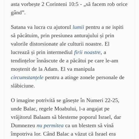
asta vorbește 2 Corinteni 10:5 - „să facem rob orice
gând”.
Satana va lucra cu ajutorul
lumii
pentru a ne ispiti
să păcătuim, prin presiunea anturajului și prin
valorile distorsionate ale culturii noastre. El
lucrează și prin intermediul
firii noastre
, a
tendințelor înnăscute de a păcătui pe care le-am
moștenit de la Adam. El va manipula
circumstanțele
pentru a atinge zonele personale de
slăbiciune.
O imagine potrivită se găsește în Numeri 22-25,
unde Balac, regele Moabului, l-a angajat pe
vrăjitorul Balaam să blesteme poporul Israel, dar
Dumnezeu
nu permitea
ca un blestem să vină
împotriva lor. Când Balac a văzut că Israel era