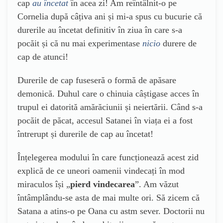
cap
au încetat
în acea zi! Am reîntâlnit-o pe
Cornelia după câțiva ani și mi-a spus cu bucurie că
durerile au încetat definitiv în ziua în care s-a
pocăit și că nu mai experimentase
nicio
durere de
cap de atunci!
Durerile de cap fuseseră o formă de apăsare
demonică. Duhul care o chinuia câștigase acces în
trupul ei datorită amărăciunii și neiertării. Când s-a
pocăit de păcat, accesul Satanei în viața ei a fost
întrerupt și durerile de cap au încetat!
Înțelegerea modului în care funcționează acest zid
explică de ce uneori oamenii vindecați în mod
miraculos își „
pierd vindecarea
”. Am văzut
întâmplându-se asta de mai multe ori. Să zicem că
Satana a atins-o pe Oana cu astm sever. Doctorii nu