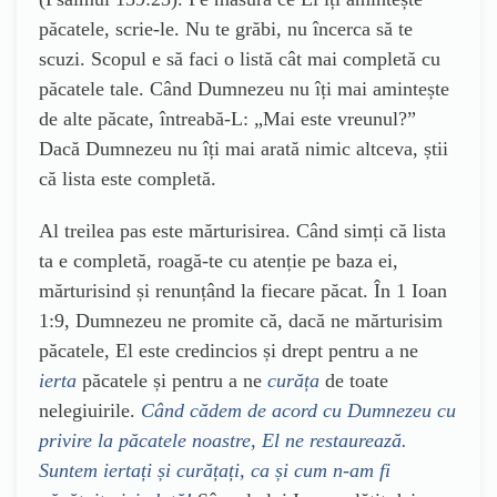
păcatele, scrie-le. Nu te grăbi, nu încerca să te
scuzi. Scopul e să faci o listă cât mai completă cu
păcatele tale. Când Dumnezeu nu îți mai amintește
de alte păcate, întreabă-L: „Mai este vreunul?”
Dacă Dumnezeu nu îți mai arată nimic altceva, știi
că lista este completă.
Al treilea pas este mărturisirea. Când simți că lista
ta e completă, roagă-te cu atenție pe baza ei,
mărturisind și renunțând la fiecare păcat. În 1 Ioan
1:9, Dumnezeu ne promite că, dacă ne mărturisim
păcatele, El este credincios și drept pentru a ne
ierta
păcatele și pentru a ne
curăța
de toate
nelegiuirile.
Când cădem de acord cu Dumnezeu cu
privire la păcatele noastre, El ne restaurează.
Suntem iertați și curățați, ca și cum n-am fi