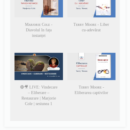
Mᴀʀᴊᴏʀɪᴇ Cᴏʟᴇ -
Tᴇʀʀʏ Mᴏᴏʀᴇ - Liber
Diavolul în fața
cu-adevărat
instanței
🔴🎥 LIVE: Vindecare
Tᴇʀʀʏ Mᴏᴏʀᴇ -
– Eliberare –
Eliberarea captivilor
Restaurare | Marjorie
Cole | sesiunea 1