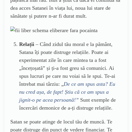
pățească mai rău. Isus a știut că dacă el continua să
dea acces Satanei în viața lui, noua lui stare de
sănătate și putere n-ar fi durat mult.
Relații
– Când zidul tău moral e la pământ,
Satana îți poate distruge relațiile. Poate ai
experimentat zile în care mintea ta a fost
„încețoșată” și ți-a fost greu să comunici. Ai
spus lucruri pe care nu voiai să le spui. Te-ai
întrebat mai târziu: „
De ce am spus asta? Eu
nu cred așa, de fapt! Știu că ce am spus a
jignit-o pe acea persoană!”
Sunt exemple de
încercări demonice de a-ți distruge relațiile.
Satan se poate atinge de locul tău de muncă. Te
poate distruge din punct de vedere financiar. Te