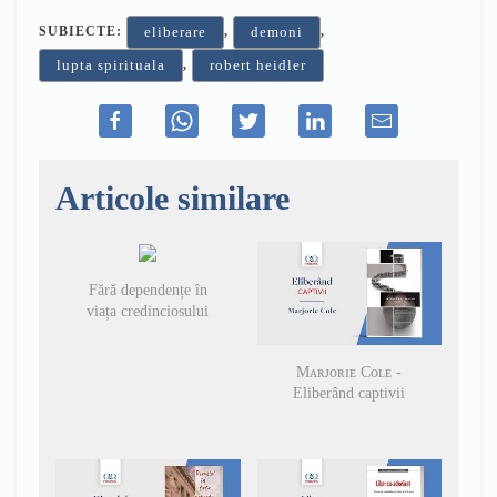
SUBIECTE:
,
,
eliberare
demoni
,
lupta spirituala
robert heidler
Articole similare
Fără dependențe în
viața credinciosului
Mᴀʀᴊᴏʀɪᴇ Cᴏʟᴇ -
Eliberând captivii