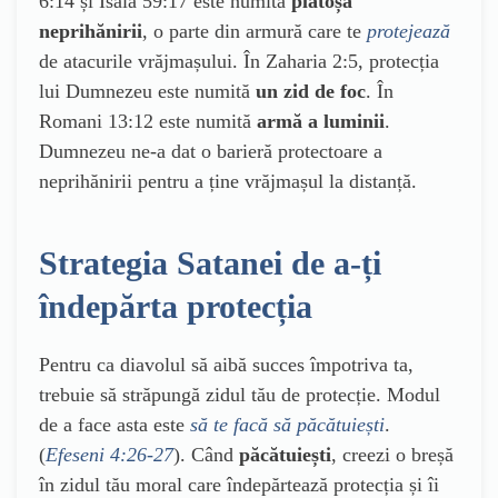
6:14 și Isaia 59:17 este numită
platoșa
neprihănirii
, o parte din armură care te
protejează
de atacurile vrăjmașului. În Zaharia 2:5, protecția
lui Dumnezeu este numită
un zid de foc
. În
Romani 13:12 este numită
armă a luminii
.
Dumnezeu ne-a dat o barieră protectoare a
neprihănirii pentru a ține vrăjmașul la distanță.
Strategia Satanei de a-ți
îndepărta protecția
Pentru ca diavolul să aibă succes împotriva ta,
trebuie să străpungă zidul tău de protecție. Modul
de a face asta este
să te facă să păcătuiești
.
(
Efeseni 4:26-27
). Când
păcătuiești
, creezi o breșă
în zidul tău moral care îndepărtează protecția și îi