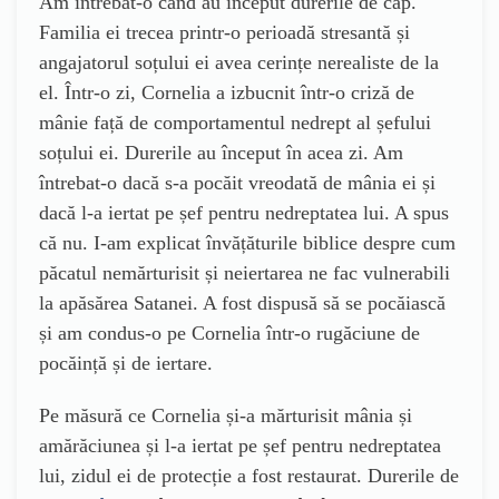
Am întrebat-o când au început durerile de cap.
Familia ei trecea printr-o perioadă stresantă și
angajatorul soțului ei avea cerințe nerealiste de la
el. Într-o zi, Cornelia a izbucnit într-o criză de
mânie față de comportamentul nedrept al șefului
soțului ei. Durerile au început în acea zi. Am
întrebat-o dacă s-a pocăit vreodată de mânia ei și
dacă l-a iertat pe șef pentru nedreptatea lui. A spus
că nu. I-am explicat învățăturile biblice despre cum
păcatul nemărturisit și neiertarea ne fac vulnerabili
la apăsărea Satanei. A fost dispusă să se pocăiască
și am condus-o pe Cornelia într-o rugăciune de
pocăință și de iertare.
Pe măsură ce Cornelia și-a mărturisit mânia și
amărăciunea și l-a iertat pe șef pentru nedreptatea
lui, zidul ei de protecție a fost restaurat. Durerile de