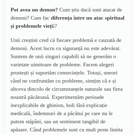
Pot avea un demon?
Cum știu dacă sunt atacat de
demoni? Cum fac
diferența între un atac spiritual
și problemele vieți
i?
Unii creștini cred că fiecare problemă e cauzată de
demoni. Acest lucru cu siguranță nu este adevărat.
Suntem de unii singuri capabili să ne generăm o
varietate uimitoare de probleme. Facem alegeri
prostești și suportăm consecințele. Totuși, uneori
când ne confruntăm cu probleme, simțim că e și
altceva dincolo de circumstanțele naturale sau firea
noastră păcătoasă. Experimentăm perioade
inexplicabile de ghinion, boli fără explicație
medicală, îndemnuri de a păcătui pe care nu le
putem stăpâni, sau un sentiment tangibil de
apăsare. Când problemele sunt cu mult peste limita