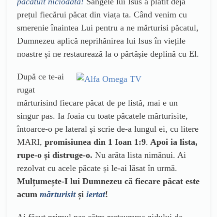
păcătuit niciodată!
Sângele lui Isus a plătit deja
prețul fiecărui păcat din viața ta. Când venim cu
smerenie înaintea Lui pentru a ne mărturisi păcatul,
Dumnezeu aplică neprihănirea lui Isus în viețile
noastre și ne restaurează la o părtășie deplină cu El.
După ce te-ai
rugat
mărturisind fiecare păcat de pe listă, mai e un
singur pas. Ia foaia cu toate păcatele mărturisite,
întoarce-o pe lateral și scrie de-a lungul ei, cu litere
MARI,
promisiunea din 1 Ioan 1:9
.
Apoi ia lista,
rupe-o și distruge-o.
Nu arăta lista nimănui. Ai
rezolvat cu acele păcate și le-ai lăsat în urmă.
Mulțumește-I lui Dumnezeu că fiecare păcat este
acum
mărturisit
și
iertat
!
Ai făcut primul pas către restaurarea zidului de