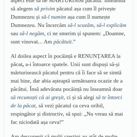
aspect este să ne MĂRTURISIM păcatul. Înseamnă
să alegem
să privim
păcatul așa cum îl privește
Dumnezeu și
să-l numim
așa cum îl numește
Dumnezeu. Nu încercăm
să-l scuzăm
,
să-l explicăm
sau
să-l negăm
, ci ne smerim și spunem: „Doamne,
sunt vinovat... Am
păcătuit
.”
Al doilea aspect în pocăință e RENUNȚAREA la
păcat
,
a-i întoarce spatele. Unii sunt dispuși să-și
mărturisească păcatul pentru că îi face să se simtă
mai bine, dar abia așteaptă următoarea ocazie de a
păcătui. Însă adevărata pocăință nu înseamnă doar
să recunoști că ai greșit
, ci și să alegi
să te întorci
de la păcat,
să vezi păcatul ca ceva oribil,
respingător și distructiv, să spui: „Nu vreau să mai
fac niciodată așa ceva!”
Am descoperit că mulți creștini au atât de multe