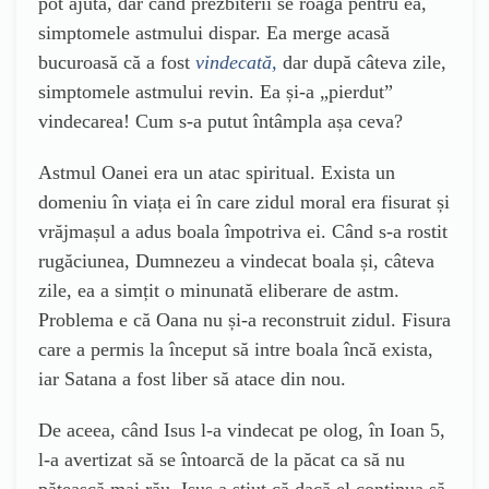
pot ajuta, dar când prezbiterii se roagă pentru ea,
simptomele astmului dispar. Ea merge acasă
bucuroasă că a fost
vindecată,
dar după câteva zile,
simptomele astmului revin. Ea și-a „pierdut”
vindecarea! Cum s-a putut întâmpla așa ceva?
Astmul Oanei era un atac spiritual. Exista un
domeniu în viața ei în care zidul moral era fisurat și
vrăjmașul a adus boala împotriva ei. Când s-a rostit
rugăciunea, Dumnezeu a vindecat boala și, câteva
zile, ea a simțit o minunată eliberare de astm.
Problema e că Oana nu și-a reconstruit zidul. Fisura
care a permis la început să intre boala încă exista,
iar Satana a fost liber să atace din nou.
De aceea, când Isus l-a vindecat pe olog, în Ioan 5,
l-a avertizat să se întoarcă de la păcat ca să nu