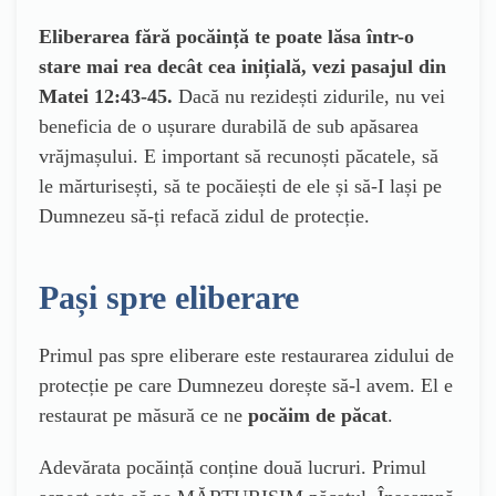
Eliberarea fără pocăință te poate lăsa într-o
stare mai rea decât cea inițială, vezi pas
ajul din
Matei 12:43-45.
Dacă nu rezidești zidurile, nu vei
beneficia de o ușurare durabilă de sub apăsarea
vrăjmașului. E important să recunoști păcatele, să
le mărturisești, să te pocăiești de ele și să-I lași pe
Dumnezeu să-ți refacă zidul de protecție.
Pași spre eliberare
Primul pas spre eliberare este restaurarea zidului de
protecție pe care Dumnezeu dorește să-l avem. El e
restaurat pe măsură ce ne
pocăim de păcat
.
Adevărata pocăință conține două lucruri. Primul