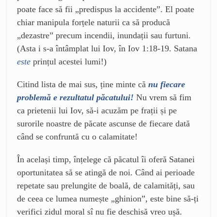
poate face să fii „predispus la accidente”. El poate
chiar manipula forțele naturii ca să producă
„dezastre” precum incendii, inundații sau furtuni.
(Asta i s-a întâmplat lui Iov, în Iov 1:18-19. Satana
este
prințul acestei lumi!)
Citind lista de mai sus, ține minte că
nu fiecare
problemă e rezultatul păcatului!
Nu vrem să fim
ca prietenii lui Iov, să-i acuzăm pe frații și pe
surorile noastre de păcate ascunse de fiecare dată
când se confruntă cu o calamitate!
În același timp, înțelege că păcatul îi oferă Satanei
oportunitatea să se atingă de noi. Când ai perioade
repetate sau prelungite de boală, de calamități, sau
de ceea ce lumea numește „ghinion”, este bine să-ți
verifici zidul moral sî nu fie deschisă vreo ușă.