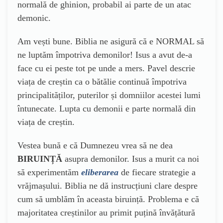
normală de ghinion, probabil ai parte de un atac
demonic.
Am vești bune. Biblia ne asigură că e NORMAL să
ne luptăm împotriva demonilor! Isus a avut de-a
face cu ei peste tot pe unde a mers. Pavel descrie
viața de creștin ca o bătălie continuă împotriva
principalităților, puterilor și domniilor acestei lumi
întunecate. Lupta cu demonii e parte normală din
viața de creștin.
Vestea bună e că Dumnezeu vrea să ne dea
BIRUINȚĂ
asupra demonilor. Isus a murit ca noi
să experimentăm
eliberarea
de fiecare strategie a
vrăjmașului. Biblia ne dă instrucțiuni clare despre
cum să umblăm în aceasta biruință. Problema e că
majoritatea creștinilor au primit puțină învățătură