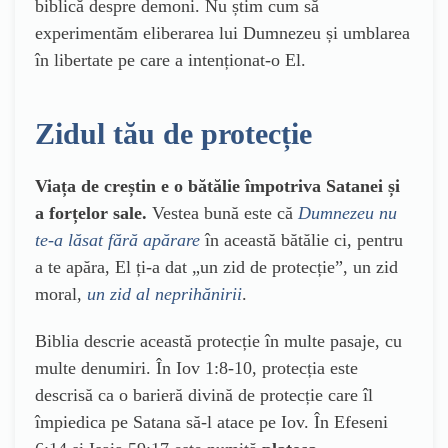
biblică despre demoni. Nu știm cum să
experimentăm eliberarea lui Dumnezeu și umblarea
în libertate pe care a intenționat-o El.
Zidul tău de protecție
Viața de creștin e o bătălie împotriva Satanei și
a forțelor sale.
Vestea bună este că
Dumnezeu nu
te-a lăsat fără apărare
în această bătălie ci, pentru
a te apăra, El ți-a dat „un zid de protecție”, un zid
moral,
un zid al neprihănirii
.
Biblia descrie această protecție în multe pasaje, cu
multe denumiri. În Iov 1:8-10, protecția este
descrisă ca o barieră divină de protecție care îl
împiedica pe Satana să-l atace pe Iov. În Efeseni