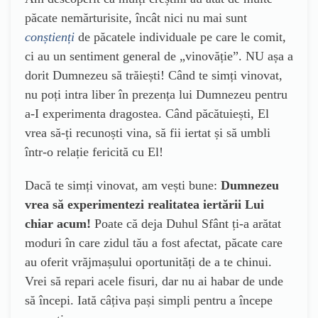
păcate nemărturisite, încât nici nu mai sunt
conștienți
de păcatele individuale pe care le comit,
ci au un sentiment general de „vinovăție”. NU așa a
dorit Dumnezeu să trăiești! Când te simți vinovat,
nu poți intra liber în prezența lui Dumnezeu pentru
a-I experimenta dragostea. Când păcătuiești, El
vrea să-ți recunoști vina, să fii iertat și să umbli
într-o relație fericită cu El!
Dacă te simți vinovat, am vești bune:
Dumnezeu
vrea să experimentezi realitatea iertării Lui
chiar acum!
Poate că deja Duhul Sfânt ți-a arătat
moduri în care zidul tău a fost afectat, păcate care
au oferit vrăjmașului oportunități de a te chinui.
Vrei să repari acele fisuri, dar nu ai habar de unde
să începi. Iată câțiva pași simpli pentru a începe