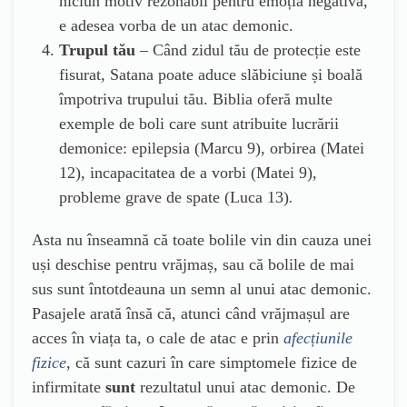
niciun motiv rezonabil pentru emoția negativă,
e adesea vorba de un atac demonic.
Trupul tău
– Când zidul tău de protecție este
fisurat, Satana poate aduce slăbiciune și boală
împotriva trupului tău. Biblia oferă multe
exemple de boli care sunt atribuite lucrării
demonice: epilepsia (Marcu 9), orbirea (Matei
12), incapacitatea de a vorbi (Matei 9),
probleme grave de spate (Luca 13)
.
Asta nu înseamnă că toate bolile vin din cauza unei
uși deschise pentru vrăjmaș, sau că bolile de mai
sus sunt întotdeauna un semn al unui atac demonic.
Pasajele arată însă că, atunci când vrăjmașul are
acces în viața ta, o cale de atac e prin
afecțiunile
fizice
, că sunt cazuri în care simptomele fizice de
infirmitate
sunt
rezultatul unui atac demonic. De