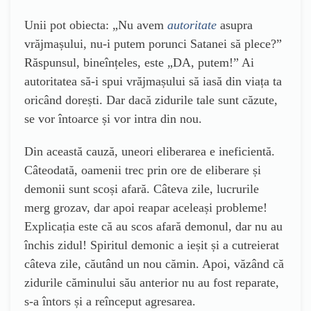
Unii pot obiecta: „Nu avem
autoritate
asupra
vrăjmașului, nu-i putem porunci Satanei să plece?”
Răspunsul, bineînțeles, este „DA, putem!” Ai
autoritatea să-i spui vrăjmașului să iasă din viața ta
oricând dorești. Dar dacă zidurile tale sunt căzute,
se vor întoarce și vor intra din nou.
Din această cauză, uneori eliberarea e ineficientă.
Câteodată, oamenii trec prin ore de eliberare și
demonii sunt scoși afară. Câteva zile, lucrurile
merg grozav, dar apoi reapar aceleași probleme!
Explicația este că au scos afară demonul, dar nu au
închis zidul! Spiritul demonic a ieșit și a cutreierat
câteva zile, căutând un nou cămin. Apoi, văzând că
zidurile căminului său anterior nu au fost reparate,
s-a întors și a reînceput agresarea.