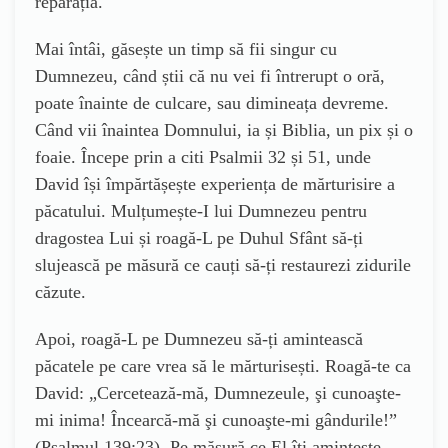
reparația.
Mai întâi, găsește un timp să fii singur cu
Dumnezeu, când știi că nu vei fi întrerupt o oră,
poate înainte de culcare, sau dimineața devreme.
Când vii înaintea Domnului, ia și Biblia, un pix și o
foaie. Începe prin a citi Psalmii 32 și 51, unde
David își împărtășește experiența de mărturisire a
păcatului. Mulțumește-I lui Dumnezeu pentru
dragostea Lui și roagă-L pe Duhul Sfânt să-ți
slujească pe măsură ce cauți să-ți restaurezi zidurile
căzute.
Apoi, roagă-L pe Dumnezeu să-ți amintească
păcatele pe care vrea să le mărturisești. Roagă-te ca
David: „Cercetează-mă, Dumnezeule, şi cunoaşte-
mi inima! Încearcă-mă şi cunoaşte-mi gândurile!”
(Psalmul 139:23). Pe măsură ce El îți amintește