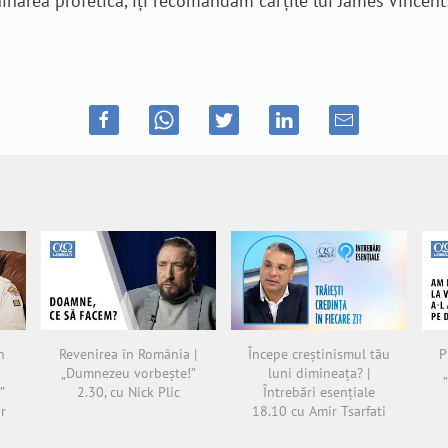
inarea profetică, îți recomandăm cărțile lui James Vincent
n
Revenirea în România |
Începe creștinismul tău
P
„Dumnezeu vorbește!”
luni dimineața? |
”
2.30, cu Nick Plic
Întrebări esențiale
r
18.10 cu Amir Tsarfati