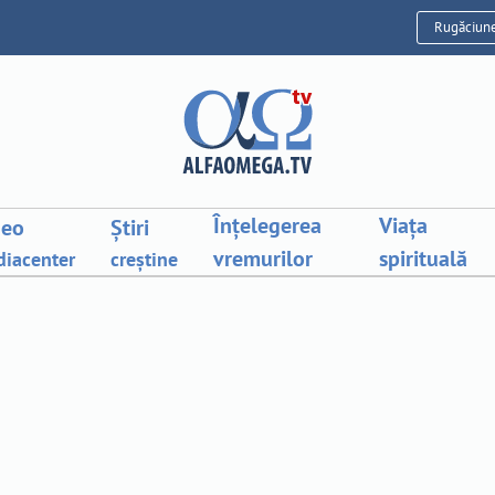
Rugăciun
Înțelegerea
Viața
deo
Știri
vremurilor
spirituală
iacenter
creștine