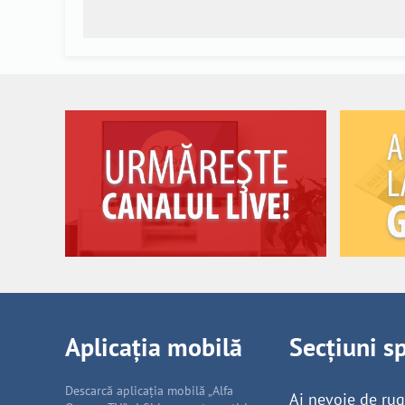
Aplicația mobilă
Secțiuni s
Descarcă aplicația mobilă „Alfa
Ai nevoie de ru