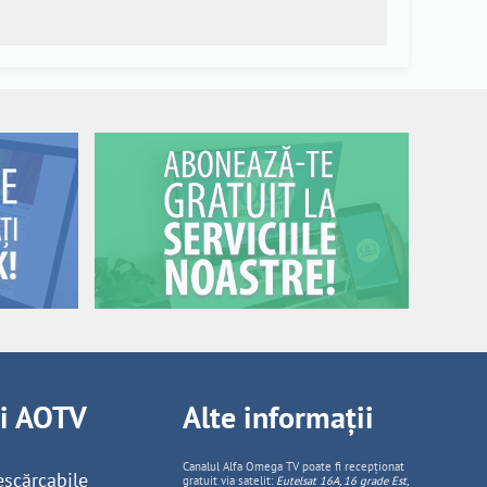
ii AOTV
Alte informații
Canalul Alfa Omega TV poate fi recepționat
escărcabile
gratuit via satelit:
Eutelsat 16A, 16 grade Est,