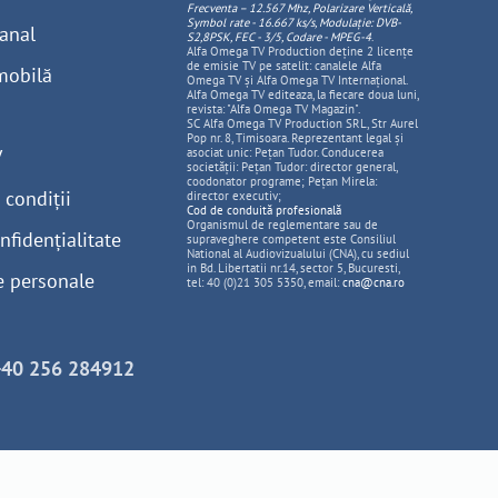
Frecventa – 12.567 Mhz, Polarizare
Vertica
lă,
Symbol rate - 16.667 ks/s, Modulație: DVB-
anal
S2,8PSK, FEC - 3/5, Codare - MPEG-4
.
Alfa Omega TV Production deține 2 licențe
de emisie TV pe satelit: canalele Alfa
mobilă
Omega TV și Alfa Omega TV Internațional.
Alfa Omega TV editeaza, la fiecare doua luni,
revista: "Alfa Omega TV Magazin".
SC Alfa Omega TV Production SRL, Str Aurel
Pop nr. 8, Timisoara. Reprezentant legal și
V
asociat unic: Pețan Tudor. Conducerea
societății: Pețan Tudor: director general,
coodonator programe; Pețan Mirela:
 condiții
director executiv;
Cod de conduită profesională
Organismul de reglementare sau de
nfidențialitate
supraveghere competent este Consiliul
National al Audiovizualului (CNA), cu sediul
in Bd. Libertatii nr.14, sector 5, Bucuresti,
e personale
tel: 40 (0)21 305 5350, email:
cna@cna.ro
+40 256 284912