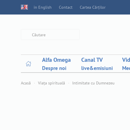
in English
Contact
Cartea Cărților
Type 2 or more characters for
results.
Alfa Omega
Canal TV
Vi
Despre noi
live&emisiuni
Med
Acasă
Viața spirituală
Intimitate cu Dumnezeu