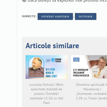
📚 Dacă dorești să explorezi mai profund înch
SUBIECTE:
intrebari esentiale
,
inchinare
Articole similare
Lucrarea Duhului Sfânt:
Dinamica spirituală î
autoritate dublată de
Maramureș |
putere | Întrebări
„Dumnezeu vorbește!
esențiale 15.10, cu Vali
2.28, cu Traian Șando
Paul