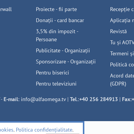
rwall
Proiecte - fii parte
Recepție c
Donații - card bancar
Aplicația 
3,5% din impozit -
Revistă
Persoane
Tu și AOT
Publicitate - Organizații
Termeni și
Sponsorizare - Organizații
Politică co
Pentru biserici
Acord dat
Pentru televiziuni
(GDPR)
-
E-mail:
info@alfaomega.tv
|
Tel.:+40 256 284913
|
Fax:
ookies
.
Politica confidențialitate
.