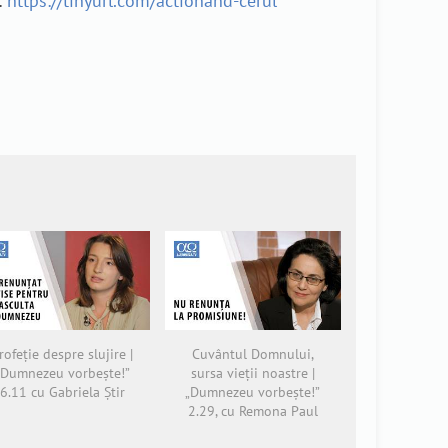
:
https://tinyurl.com/actionand-cerul
rofeție despre slujire |
Cuvântul Domnului,
„Dumnezeu vorbește!”
sursa vieții noastre |
6.11 cu Gabriela Știr
„Dumnezeu vorbește!”
2.29, cu Remona Paul