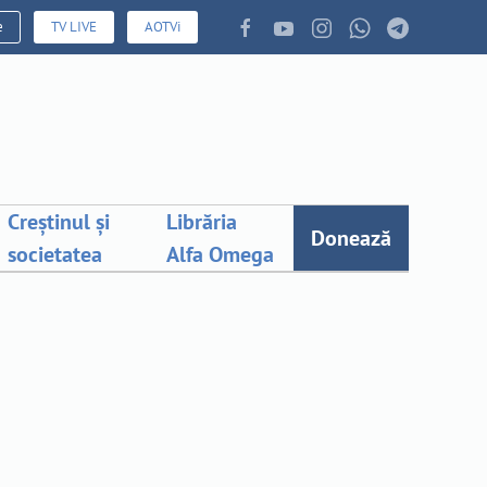
e
TV LIVE
AOTVi
Creștinul și
Librăria
Donează
societatea
Alfa Omega