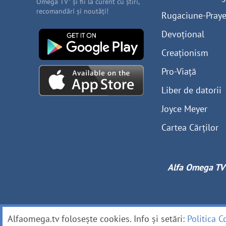
Omega TV” și fii la curent cu știri,
recomandări și noutăți!
Rugaciune-Praye
Devoțional
Creaționism
Pro-Viață
Liber de datorii
Joyce Meyer
Cartea Cărților
Alfa Omega TV
Alfaomega.tv folosește cookies. Info și setări:
Politica C