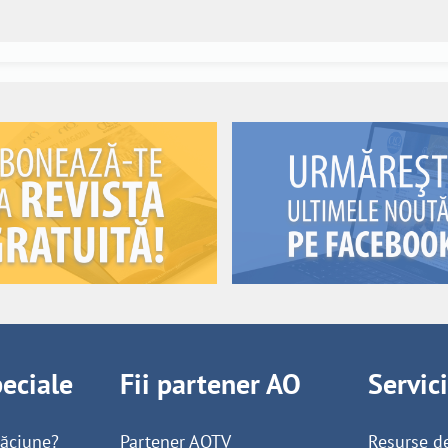
peciale
Fii partener AO
Servic
găciune?
Partener AOTV
Resurse d