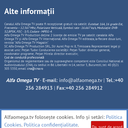
Alte informații
Canalul Alfa Omega TV poate fi recepționat gratuit via satelit:
Eutelsat 16A, 16 grade Est,
Frecventa – 12.567 Mhz, Polarizare
Vertica
lă, Symbol rate - 16.667 ks/s, Modulație: DVB-
S2,8PSK, FEC - 3/5, Codare - MPEG-4
.
Alfa Omega TV Production deține 2 licențe de emisie TV pe satelit: canalele Alfa
Omega TV și Alfa Omega TV Internațional. Alfa Omega TV editeaza, la fiecare doua luni,
revista: "Alfa Omega TV Magazin".
SC Alfa Omega TV Production SRL, Str Aurel Pop nr. 8, Timisoara. Reprezentant legal și
asociat unic: Pețan Tudor. Conducerea societății: Pețan Tudor: director general,
coodonator programe; Pețan Mirela: director executiv;
Cod de conduită profesională
Organismul de reglementare sau de supraveghere competent este Consiliul National al
Audiovizualului (CNA), cu sediul in Bd. Libertatii nr.14, sector 5, Bucuresti, tel: 40 (0)21
305 5350, email:
cna@cna.ro
Alfa Omega TV
-
E-mail:
info@alfaomega.tv
|
Tel.:+40
256 284913
|
Fax:+40 256 284912
Alfaomega.tv folosește cookies. Info și setări:
Politica
Cookies
.
Politica confidențialitate
.
Da, sunt de acord