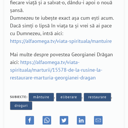
fiecare viață și a salvat-o, dându-i apoi o nouă
șansă.
Dumnezeu te iubește exact așa cum ești acum.
Dacă simți o lipsă în viața ta și vrei să ai pace
cu Dumnezeu, intră aici:
https://alfaomega.tv/viata-spirituala/mantuire
Mai multe despre povestea Georgianei Drăgan
aici:
https://alfaomega.tv/viata-
spirituala/marturii/15578-de-la-rusine-la-
restaurare-marturia-georgianei-dragan
SUBIECTE:
mântuire
,
eliberare
,
restaurare
,
droguri