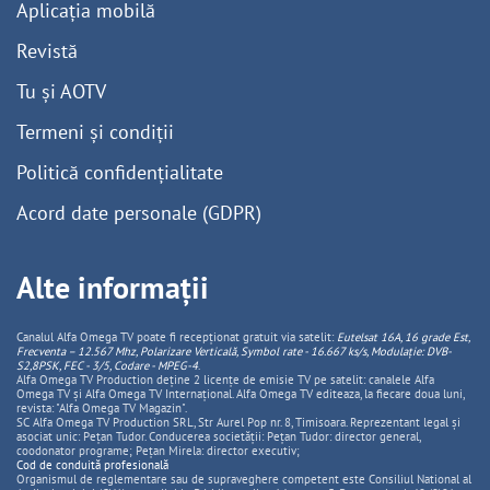
Aplicația mobilă
Revistă
Tu și AOTV
Termeni și condiții
Politică confidențialitate
Acord date personale (GDPR)
Alte informații
Canalul Alfa Omega TV poate fi recepționat gratuit via satelit:
Eutelsat 16A, 16 grade Est,
Frecventa – 12.567 Mhz, Polarizare
Vertica
lă, Symbol rate - 16.667 ks/s, Modulație: DVB-
S2,8PSK, FEC - 3/5, Codare - MPEG-4
.
Alfa Omega TV Production deține 2 licențe de emisie TV pe satelit: canalele Alfa
Omega TV și Alfa Omega TV Internațional. Alfa Omega TV editeaza, la fiecare doua luni,
revista: "Alfa Omega TV Magazin".
SC Alfa Omega TV Production SRL, Str Aurel Pop nr. 8, Timisoara. Reprezentant legal și
asociat unic: Pețan Tudor. Conducerea societății: Pețan Tudor: director general,
coodonator programe; Pețan Mirela: director executiv;
Cod de conduită profesională
Organismul de reglementare sau de supraveghere competent este Consiliul National al