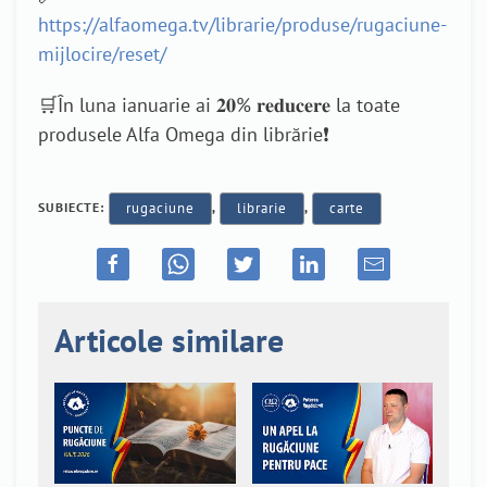
https://alfaomega.tv/librarie/produse/rugaciune-
mijlocire/reset/
🛒În luna ianuarie ai 𝟐𝟎% 𝐫𝐞𝐝𝐮𝐜𝐞𝐫𝐞 la toate
produsele Alfa Omega din librărie❗
SUBIECTE:
rugaciune
,
librarie
,
carte
Articole similare