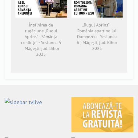
Întâlnirea de
„Rugul Aprins” -
rugăciune „Rugul
România aparține lui
Aprins” - Sămânța
Dumnezeu - Sesiunea
credinței - Sesiunea 5
6 | Măgești, jud. Bihor
| Măgești, jud. Bihor
2025
2025