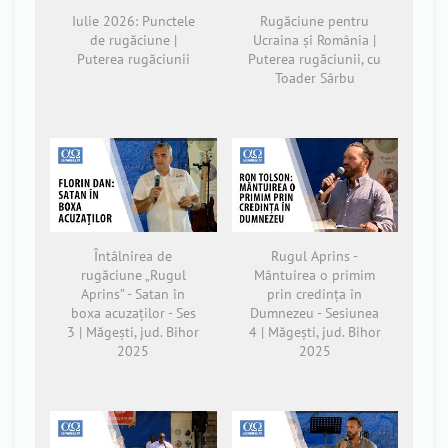
Iulie 2026: Punctele
Rugăciune pentru
de rugăciune |
Ucraina și România |
Puterea rugăciunii
Puterea rugăciunii, cu
Toader Sârbu
Întâlnirea de
Rugul Aprins -
rugăciune „Rugul
Mântuirea o primim
Aprins” - Satan în
prin credința în
boxa acuzaților - Ses
Dumnezeu - Sesiunea
3 | Măgești, jud. Bihor
4 | Măgești, jud. Bihor
2025
2025