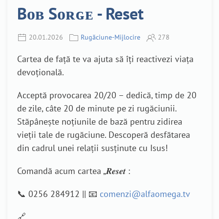
Bᴏʙ Sᴏʀɢᴇ - Reset
20.01.2026
Rugăciune-Mijlocire
278
Cartea de față te va ajuta să îți reactivezi viața
devoțională.
Acceptă provocarea 20/20 – dedică, timp de 20
de zile, câte 20 de minute pe zi rugăciunii.
Stăpânește noțiunile de bază pentru zidirea
vieții tale de rugăciune. Descoperă desfătarea
din cadrul unei relații susținute cu Isus!
Comandă acum cartea „𝑹𝒆𝒔𝒆𝒕 :
📞 0256 284912 || 📧
comenzi@alfaomega.tv
🔗